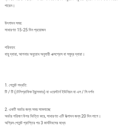
পারেন।
উৎপাদন সময়:
সাধারণত 15-25 দিন প্রয়োজন
পরিবহন:
বায়ু দ্বারা, আপনার অনুরোধ অনুযায়ী এক্সপ্রেস বা সমুদ্র দ্বারা।
1. পেমেন্ট পদ্ধতি:
টি / টি (টেলিগ্রাফিক ট্রান্সফার) বা ওয়েস্টার্ন ইউনিয়ন বা এল / সি দর্শন
2. একটি অর্ডার জন্য সময় সামলাচ্ছে
অর্ডার পরিমাণ উপর ভিত্তি করে, সাধারণত এটি উত্পাদন জন্য 20 দিন লাগে।
অগ্রিম পেমেন্ট প্রাপ্তির পর 3 কার্যদিবসের মধ্যে