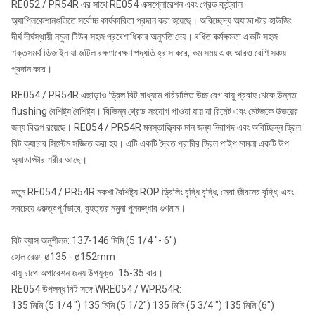
RE052 / PR54R এর সাথে RE054 এক্সপ্লোরেশন এবং গ্রেড কন্ট্রোল
অ্যাপ্লিকেশানগুলিতে সর্বোচ্চ কার্যকারিতা প্রদান করা হয়েছে। অবিচ্ছেদ্য অ্যাডাপ্টার হাউজিং
দীর্ঘ দীর্ঘস্থায়ী নমুনা টিউব সহজ প্রবেশাধিকার অনুমতি দেয়। বর্ধিত কর্মক্ষমতা একটি সহজ
শক্তসমর্থ ডিজাইন যা জটিল রক্ষণাবেক্ষণ পদ্ধতি হ্রাস করে, কম সময় এবং আরও বেশি সঞ্চয়
প্রদান করে।
RE054 / PR54R এছাড়াও ড্রিল বিট মাধ্যমে পরিচালিত উচ্চ বেগ বায়ু প্রবাহ থেকে উন্নত
flushing বৈশিষ্ট্য বৈশিষ্ট্য। বিভিন্ন থ্রেড সংযোগ পাওয়া যায় যা রিমেট এবং মেটজকে উভয়ের
জন্য বিকল্প রয়েছে। RE054 / PR54R মনস্তাত্ত্বিক মান জন্য নিরাপদ এবং অবিচ্ছিন্ন ড্রিল
বিট ক্যাচার সিস্টেম সজ্জিত করা হয়। এটি একটি দ্বৈত প্রাচীর ড্রিল পাইপ মামলা একটি উপ
অ্যাডাপ্টার শরীর আছে।
নতুন RE054 / PR54R নকশা বৈশিষ্ট্য ROP ড্রিলিং বৃদ্ধি বৃদ্ধি, সেবা জীবনের বৃদ্ধি, এবং
সবচেয়ে গুরুত্বপূর্ণভাবে, বৃহত্তর নমুনা পুনরুদ্ধার গুণমান।
বিট ব্যাস অনুশীলন: 137-146 মিমি (5 1/4 "- 6")
হোল রেঞ্জ: ø135 - ø152mm
বায়ু চাপে অপারেশন জন্য উপযুক্ত: 15-35 বার।
RE054 উপলব্ধ বিট সঙ্গে WRE054 / WPR54R:
135 মিমি (5 1/4 ") 135 মিমি (5 1/2") 135 মিমি (5 3/4 ") 135 মিমি (6")