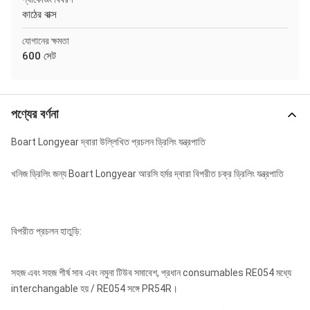
কাঠের বাক্স
যোগানের ক্ষমতা
600 সেট
পণ্যের বর্ণনা
Boart Longyear দ্বারা উল্লিখিত প্রচলন ড্রিলিং যন্ত্রপাতি
খনিজ ড্রিলিং জন্য Boart Longyear আরসি হর্মর দ্বারা বিপরীত চক্র ড্রিলিং যন্ত্রপাতি
বিপরীত প্রচলন হাতুড়ি:
সহজ এবং সহজ শীর্ষ সাব এবং নমুনা টিউব সমাবেশ, প্রধান consumables RE054 মধ্যে
interchangable হয় / RE054 সঙ্গে PR54R।