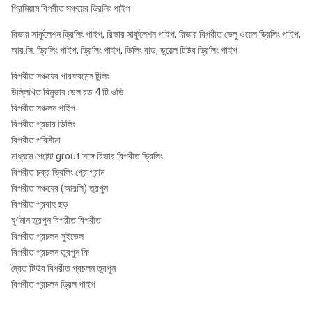
RC82 /
RC82 /
190-
প্রিমিয়াম বিপরীত সঞ্চয়ের ড্রিলিং পাইপ
8 "
আরসি
180
1395
18
RC82R
RC82R
250
80
রিভার সার্কুলেশন ড্রিলিং পাইপ, রিভার সার্কুলেশন পাইপ, রিভার বিপরীত ভেলু ওয়েল ড্রিলিং পাইপ,
আর.সি. ড্রিলিং পাইপ, ড্রিলিং পাইপ, ডিলিং রাড, ডুয়েল টিউব ড্রিলিং পাইপ
রোজ
RC100 /
RC100 /
250-
10 "
আরসি
240
1528
32
বিপরীত সঞ্চয়ের পারফরমেন্স টুলিং
RC100R
RC100R
370
100
উল্লিখিত রিমুভার ডেল রড 4 টি ওডি
বিপরীত সঞ্চলন পাইপ
নোট:
বিপরীত প্রচার ডিলিং
বিপরীত পরিসীমা
Metzke, রিম্যাট থ্রেড পাওয়া যায়!
মাধ্যমে পেটেন্ট grout সঙ্গে রিভার বিপরীত ড্রিলিং
বিপরীত চক্র ড্রিলিং প্রোগ্রাম
আরসি হ্যামার কোন বিশেষ টাই ঠোঁটের অনুরোধ দ্বারা উপলব্ধ করা হবে।
বিপরীত সঞ্চয়ের (আরসি) তুরপুন
বিপরীত প্রবাহ ছড়
ঘূর্ণমান তুরপুন বিপরীত বিপরীত
বিপরীত প্রচলন সুইভেল
বিপরীত প্রচলন তুরপুন কি
দ্বৈত টিউব বিপরীত প্রচলন তুরপুন
বিপরীত প্রচলন ড্রিল পাইপ