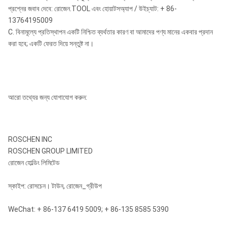
প্রশ্নের জবাব দেবে: রোজেন.TOOL এবং হোয়াটসঅ্যাপ / উইচ্যাট: + 86-
13764195009
C. বিনামূল্যে প্রতিস্থাপন একটি নিশ্চিত ব্যর্থতার কারণ বা আমাদের পণ্য মানের একবার প্রদান
করা হবে; একটি ফেরত দিয়ে সন্তুষ্ট না।
আরো তথ্যের জন্য যোগাযোগ করুন:
ROSCHEN INC
ROSCHEN GROUP LIMITED
রোজেন হোল্ডিং লিমিটেড
স্কাইপ: রোসচেন। টাউন, রোজেন_গ্রীউপ
WeChat: + 86-137 6419 5009; + 86-135 8585 5390