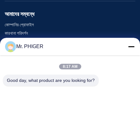
আমাদের সম্বন্ধে
কোম্পানির প্রোফাইল
কারখানা পরিদর্শন
গুণমান নিয়ন্ত্রণ
Mr. PHIGER
সাইট ম্যাপ
আমাদের সাথে যোগাযোগ
8:17 AM
Good day, what product are you looking for?
ঘটনা
মামলা
খবর
আমাদের সাথে যোগাযোগ
টেলিফোন:
0086-137-64195009