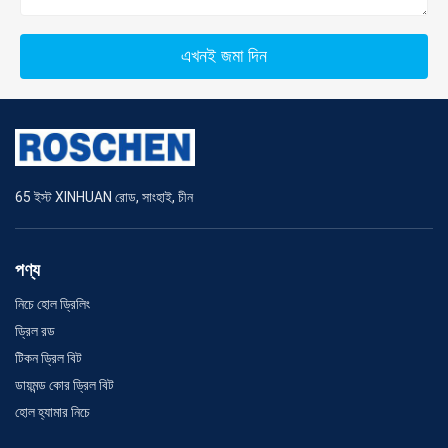
এখনই জমা দিন
65 ইস্ট XINHUAN রোড, সাংহাই, চীন
পণ্য
নিচে হোল ড্রিলিং
ড্রিল রড
টিকন ড্রিল বিট
ডায়মন্ড কোর ড্রিল বিট
হোল হ্যামার নিচে