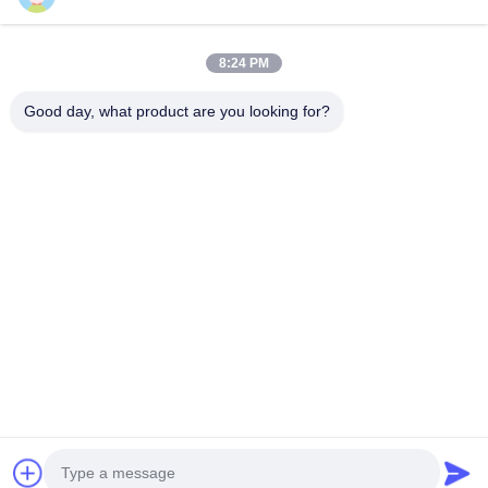
সাইট ম্যাপ
আমাদের সাথে যোগাযোগ
8:24 PM
Good day, what product are you looking for?
ঘটনা
মামলা
খবর
আমাদের সাথে যোগাযোগ
টেলিফোন:
0086-137-64195009
গোপনীয়তা নীতি
| চীন ভালো মানের নিচে হোল ড্রিলিং সরবরাহকারী। কপিরাইট © 2015-2026
ROSCHEN GROUP . সব অধিকার সংরক্ষিত.