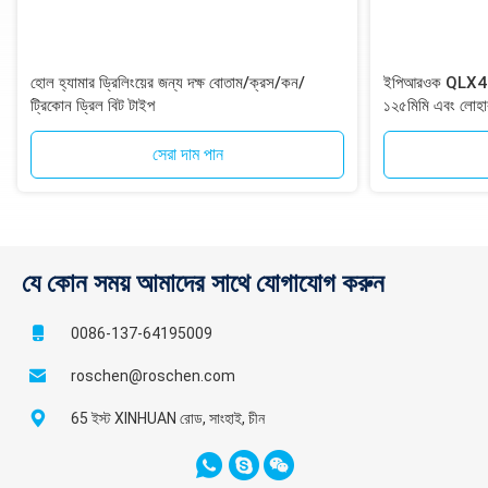
হোল হ্যামার ড্রিলিংয়ের জন্য দক্ষ বোতাম/ক্রস/কন/
ইপিআরওক QLX40 DT
ট্রিকোন ড্রিল বিট টাইপ
১২৫মিমি এবং লোহা
১২-স্প্লাইন শ্যাঙ্
সেরা দাম পান
যে কোন সময় আমাদের সাথে যোগাযোগ করুন
0086-137-64195009
roschen@roschen.com
65 ইস্ট XINHUAN রোড, সাংহাই, চীন