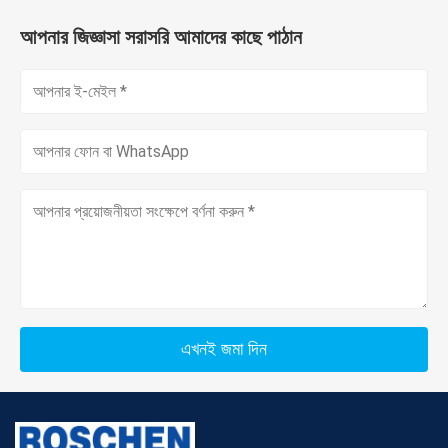
আপনার জিজ্ঞাসা সরাসরি আমাদের কাছে পাঠান
এখনই জমা দিন