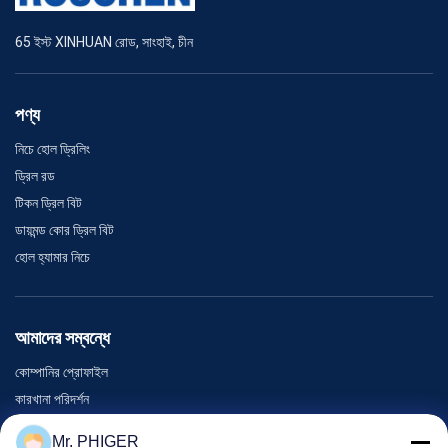
65 ইস্ট XINHUAN রোড, সাংহাই, চীন
পণ্য
নিচে হোল ড্রিলিং
ড্রিল রড
টিকন ড্রিল বিট
ডায়মন্ড কোর ড্রিল বিট
হোল হ্যামার নিচে
আমাদের সম্বন্ধে
কোম্পানির প্রোফাইল
কারখানা পরিদর্শন
গুণমান নিয়ন্ত্রণ
Mr. PHIGER