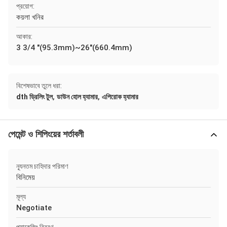
প্রয়োগ:
কয়লা খনির
আকার:
3 3/4 "(95.3mm)~26"(660.4mm)
বিশেষভাবে তুলে ধরা:
,
,
dth ড্রিলিং টুল
ডাউন হোল হ্যামার
এপিরোক হ্যামার
পেমেন্ট ও শিপিংয়ের শর্তাবলী
ন্যূনতম চাহিদার পরিমাণ
বিনিমেয়
মূল্য
Negotiate