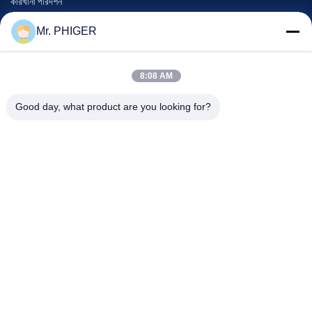
কারখানা পরিদর্শন
গুণমান নিয়ন্ত্রণ
Mr. PHIGER
সাইট ম্যাপ
আমাদের সাথে যোগাযোগ
8:08 AM
Good day, what product are you looking for?
ঘটনা
মামলা
খবর
আমাদের সাথে যোগাযোগ
টেলিফোন:
0086-137-64195009