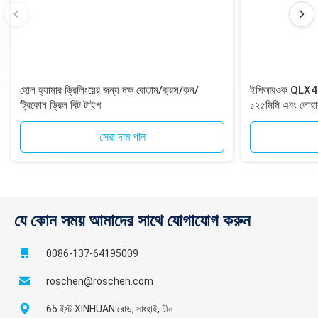
হোল হ্যামার ড্রিলিংয়ের জন্য দক্ষ বোতাম/ক্রস/কন/
ইপিআরওক QLX40 DT
ট্রিকোন ড্রিল বিট টাইপ
১২৫মিমি এবং লোহা
১২-স্প্লাইন শ্যাঙ্
সেরা দাম পান
যে কোন সময় আমাদের সাথে যোগাযোগ করুন
0086-137-64195009
roschen@roschen.com
65 ইস্ট XINHUAN রোড, সাংহাই, চীন