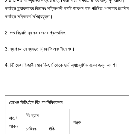
2.6 MPa কম্প্রেসিভ শক্তির মধ্যে) উচ্চ পরিধান প্রতিরোধের জন্য সুপরিচিত।
কার্বাইড ফ্র্যাকচারের বিরুদ্ধে শক্তিশালী কনফিগারেশন বলে পরিচিত গোলাকার টংস্টেন
কার্বাইড সন্নিবেশ বৈশিষ্ট্যযুক্ত।
2. গর্ত বিচ্যুতি দূর করার জন্য প্রস্তাবিত.
3. ব্যাপকভাবে ব্যবহৃত ড্রিফটিং এবং টানেলিং।
4. বিট ফেস ডিজাইন মাঝারি-হার্ড থেকে হার্ড অ্যাব্রেসিভ রকের জন্য আদর্শ।
রোশেন ডিটিএইচ বিট স্পেসিফিকেশন
বিট ব্যাস
হাতুড়ি
শঙ্ক
আকার
মেট্রিক
ইঞ্চি