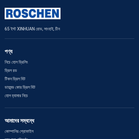
65 ইস্ট XINHUAN রোড, সাংহাই, চীন
পণ্য
নিচে হোল ড্রিলিং
ড্রিল রড
টিকন ড্রিল বিট
ডায়মন্ড কোর ড্রিল বিট
হোল হ্যামার নিচে
আমাদের সম্বন্ধে
কোম্পানির প্রোফাইল