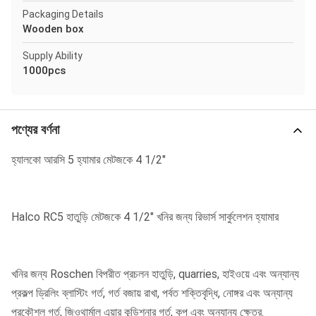
Packaging Details
Wooden box
Supply Ability
1000pcs
পণ্যের বর্ণনা
হ্যালকো আরসি 5 হ্যামার মেটজকে 4 1/2"
Halco RC5 হাতুড়ি মেটজকে 4 1/2" খনির জন্য রিভার্স সার্কুলেশন হ্যামার
খনির জন্য Roschen বিপরীত প্রচলন হাতুড়ি, quarries, হাইওয়ে এবং অন্যান্য
প্রকল্প ড্রিলিং ব্লাস্টিং গর্ত, গর্ত বজায় রাখা, পর্বত শক্তিবৃদ্ধি, নোঙ্গর এবং অন্যান্য
প্রকৌশল গর্ত, জিওথার্মাল এয়ার কন্ডিশনার গর্ত, কূপ এবং অন্যান্য ক্ষেত্র.