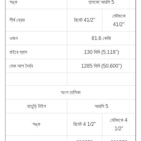
শঙ্ক
হালকো আরসি 5
মেটজকে
শীর্ষ থ্রেড
রিমেট 41/2"
41/2"
ওজন
81.6 কেজি
বাইরে ব্যাস
130 মিমি (5.118")
মেক আপ দৈর্ঘ্য
1285 মিমি (50.600")
অংশ তালিকা
হাতুড়ি টাইপ
আরসি 5
মেটজকে 4
শঙ্ক
রিমেট 4 1/2"
1/2"