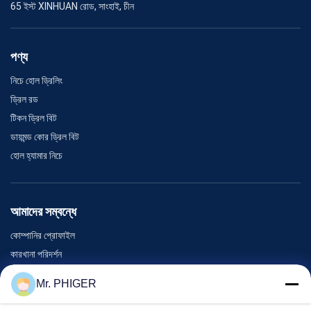
65 ইস্ট XINHUAN রোড, সাংহাই, চীন
পণ্য
নিচে হোল ড্রিলিং
ড্রিল রড
টিকন ড্রিল বিট
ডায়মন্ড কোর ড্রিল বিট
হোল হ্যামার নিচে
আমাদের সম্বন্ধে
কোম্পানির প্রোফাইল
কারখানা পরিদর্শন
গুণমান নিয়ন্ত্রণ
Mr. PHIGER
সাইট ম্যাপ
আমাদের সাথে যোগাযোগ