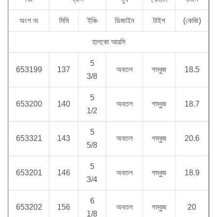
অংশ নং
মিমি
ইঞ্চি
ডিজাইন
টাইপ
(কেজি)
হালকো আরসি
5
653199
137
অবতল
গম্বুজ
18.5
3/8
5
653200
140
অবতল
গম্বুজ
18.7
1/2
5
653321
143
অবতল
গম্বুজ
20.6
5/8
5
653201
146
অবতল
গম্বুজ
18.9
3/4
6
653202
156
অবতল
গম্বুজ
20
1/8