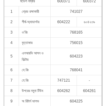
মডেল নম্বার
600371
600372
1
থ্রেড রক্ষাকারী
741027
2
শীর্ষ-অ্যাডাপ্টর
604222
৬০৪২৩৯
3
ও'রিং
768165
4
বৃত্তাকার
756015
এনআরভি আসন ও
5
604223
ফিল্টার
6
হে রিং
768041
7
হে রিং
747121
-
8
উপরের নমুনা টিউব
604262
604261
9
অ রিটার্ন ভালভ
604225