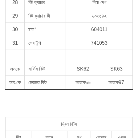
28
বিট ক্যাচার
নিচে দেখ
29
বিট ক্যাচার কী
৬০৩১৪২
30
চাক*
604011
31
শেষ টুপি
741053
এসকে
সার্ভিস কিট
SK62
SK63
আর.কে
মেরামত কিট
আরকে৯৬
আরকে97
ড্রিল বিটস
বিট
ব্যাস
মুখ
বোতাম
ওজন