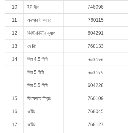
10
ইউ সীল
748098
11
এনআরভি বসন্ত
760115
12
ডিস্ট্রিবিউটর ক্যাপ
604291
13
হে রিং
768133
14
শিম 4.5 মিমি
৬০৪২২৬
শিম 5 মিমি
৬০৪২২৭
শিম 5.5 মিমি
604228
15
রিংফেডার স্প্রিং
760109
16
ও'রিং
768045
17
ও'রিং
768127