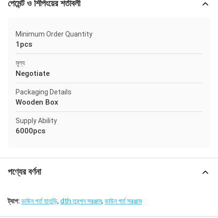
পেমেন্ট ও শিপিংয়ের শর্তাবলী
Minimum Order Quantity
1pcs
মূল্য
Negotiate
Packaging Details
Wooden Box
Supply Ability
6000pcs
পণ্যের বর্ণনা
ট্যাগ:
ডাউন গর্ত হাতুড়ি
,
dth তুরপুন সরঞ্জাম
,
ডাউন গর্ত সরঞ্জাম