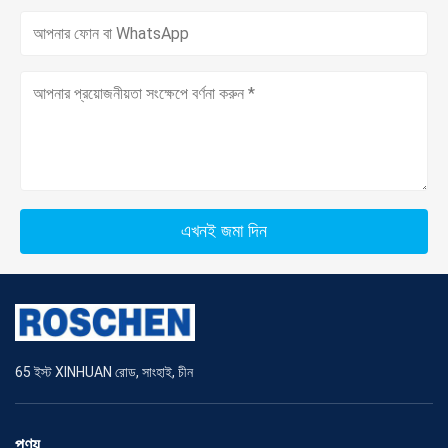
এখনই জমা দিন
65 ইস্ট XINHUAN রোড, সাংহাই, চীন
পণ্য