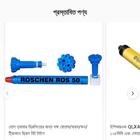
প্রস্তাবিত পণ্য
হোল হ্যামার ড্রিলিংয়ের জন্য দক্ষ বোতাম/ক্রস/কন/
ইপিআরওক QLX40 DT
ট্রিকোন ড্রিল বিট টাইপ
১২৫মিমি এবং লোহা