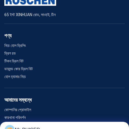
65 ইস্ট XINHUAN রোড, সাংহাই, চীন
পণ্য
নিচে হোল ড্রিলিং
ড্রিল রড
টিকন ড্রিল বিট
ডায়মন্ড কোর ড্রিল বিট
হোল হ্যামার নিচে
আমাদের সম্বন্ধে
কোম্পানির প্রোফাইল
কারখানা পরিদর্শন
গুণমান নিয়ন্ত্রণ