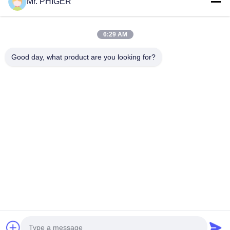
Mr. PHIGER
সাইট ম্যাপ
আমাদের সাথে যোগাযোগ
6:29 AM
Good day, what product are you looking for?
ঘটনা
মামলা
খবর
আমাদের সাথে যোগাযোগ
টেলিফোন:
0086-137-64195009
গোপনীয়তা নীতি
| চীন ভালো মানের নিচে হোল ড্রিলিং সরবরাহকারী। কপিরাইট © 2015-2026
ROSCHEN GROUP . সব অধিকার সংরক্ষিত.