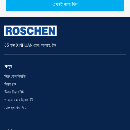
এখনই জমা দিন
65 ইস্ট XINHUAN রোড, সাংহাই, চীন
পণ্য
নিচে হোল ড্রিলিং
ড্রিল রড
টিকন ড্রিল বিট
ডায়মন্ড কোর ড্রিল বিট
হোল হ্যামার নিচে