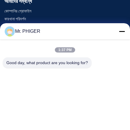
আমাদের সম্বন্ধে
কোম্পানির প্রোফাইল
কারখানা পরিদর্শন
গুণমান নিয়ন্ত্রণ
Mr. PHIGER
সাইট ম্যাপ
আমাদের সাথে যোগাযোগ
1:37 PM
Good day, what product are you looking for?
ঘটনা
মামলা
খবর
আমাদের সাথে যোগাযোগ
টেলিফোন:
0086-137-64195009