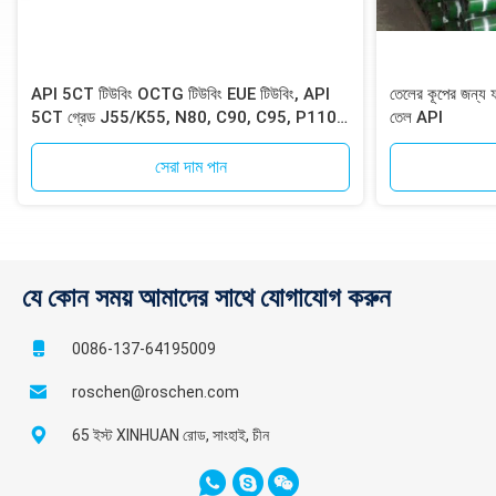
API 5CT টিউবিং OCTG টিউবিং EUE টিউবিং, API
তেলের কূপের জন্য ফ
5CT গ্রেড J55/K55, N80, C90, C95, P110,
তেল API
EUE শেষ হয়
সেরা দাম পান
যে কোন সময় আমাদের সাথে যোগাযোগ করুন
0086-137-64195009
roschen@roschen.com
65 ইস্ট XINHUAN রোড, সাংহাই, চীন