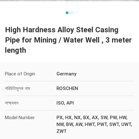
High Hardness Alloy Steel Casing
Pipe for Mining / Water Well , 3 meter
length
Place of Origin
Germany
পরিচিতিমুলক নাম
ROSCHEN
সাক্ষ্যদান
ISO, API
Model Number
PX, HX, NX, BX, AX, SW, PW, HW,
NW, BW, AW, HWT, PWT, SWT, UWT,
ZWT