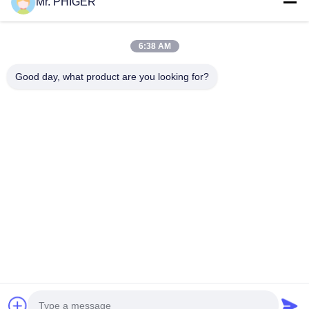
Mr. PHIGER
সাইট ম্যাপ
আমাদের সাথে যোগাযোগ
6:38 AM
Good day, what product are you looking for?
ঘটনা
মামলা
খবর
আমাদের সাথে যোগাযোগ
টেলিফোন:
0086-137-64195009
গোপনীয়তা নীতি
| চীন ভালো মানের নিচে হোল ড্রিলিং সরবরাহকারী। কপিরাইট © 2015-2026
ROSCHEN GROUP . সব অধিকার সংরক্ষিত.