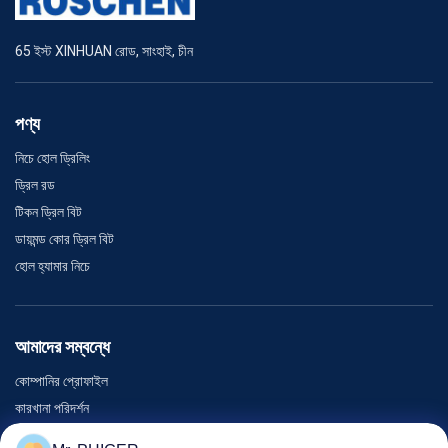
65 ইস্ট XINHUAN রোড, সাংহাই, চীন
পণ্য
নিচে হোল ড্রিলিং
ড্রিল রড
টিকন ড্রিল বিট
ডায়মন্ড কোর ড্রিল বিট
হোল হ্যামার নিচে
আমাদের সম্বন্ধে
কোম্পানির প্রোফাইল
কারখানা পরিদর্শন
গুণমান নিয়ন্ত্রণ