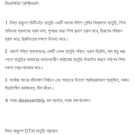
নিম্নলিখিত বৈশিষ্ট্যগুলি:
1. নিম্ন বায়ুচাপ ডিটিএইচ হাতুড়ি একটি ভালভ-টাইপ সেন্টার নিষ্কাশন হাতুড়ি, শিলা
পাউডার প্রভাবের স্রাব ভাল, পুনরায় ভাঙা শিলা স্ল্যাগ হ্রাস করে, ড্রিলের পরিধান
হ্রাস করে, ড্রিলিংয়ের দক্ষতা উন্নত করে।
2. আদর্শ শক্তি স্থানান্তর, একটি একক হাতুড়ি শক্তি, দ্রুত ড্রিলিং, কম বায়ু খরচ
পেতে হাতুড়ির আকারের অভ্যন্তরীণ কাঠামোর হাতুড়ি ডিজাইন করতে সর্বশেষ শিলা
নকশা তত্ত্ব ব্যবহার করে।
3. সর্বোচ্চ মানের কাঁচামাল নির্বাচন এবং সবচেয়ে উন্নত প্রক্রিয়াকরণ প্রযুক্তি, আরও
স্থিতিশীল কর্মক্ষমতা, দীর্ঘ জীবন।
4. সহজ disassembly, কম ব্যর্থতা, সহজ রক্ষণাবেক্ষণ.
নিম্ন বায়ুচাপ DTH হাতুড়ি প্রয়োগ: