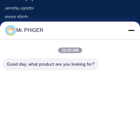
কোম্পানির প্রোফাইল
কারখানা পরিদর্শন
গুণমান নিয়ন্ত্রণ
Mr. PHIGER
সাইট ম্যাপ
আমাদের সাথে যোগাযোগ
11:25 AM
Good day, what product are you looking for?
ঘটনা
মামলা
খবর
আমাদের সাথে যোগাযোগ
টেলিফোন:
0086-137-64195009