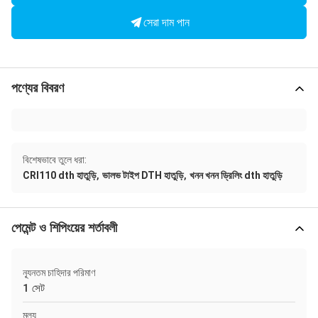
সেরা দাম পান
পণ্যের বিবরণ
বিশেষভাবে তুলে ধরা:
,
,
CRI110 dth হাতুড়ি
ভালভ টাইপ DTH হাতুড়ি
খনন খনন ড্রিলিং dth হাতুড়ি
পেমেন্ট ও শিপিংয়ের শর্তাবলী
ন্যূনতম চাহিদার পরিমাণ
1 সেট
মূল্য