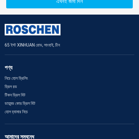
এখনই জমা দিন
65 ইস্ট XINHUAN রোড, সাংহাই, চীন
পণ্য
নিচে হোল ড্রিলিং
ড্রিল রড
টিকন ড্রিল বিট
ডায়মন্ড কোর ড্রিল বিট
হোল হ্যামার নিচে
আমাদের সম্বন্ধে