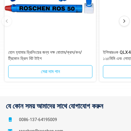
হোল হ্যামার ড্রিলিংয়ের জন্য দক্ষ বোতাম/ক্রস/কন/
ইপিআরওক QLX40 DT
ট্রিকোন ড্রিল বিট টাইপ
১২৫মিমি এবং লোহা
১২-স্প্লাইন শ্যাঙ্
সেরা দাম পান
যে কোন সময় আমাদের সাথে যোগাযোগ করুন
0086-137-64195009
roschen@roschen.com