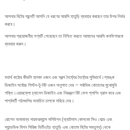
আপনার বিটের পছন্দটি আপনি যে ধরণের আরসি হাতুড়ি ব্যবহার করছেন তার উপর নির্ভর
করবে।
আপনার প্রয়োজনীয় পণ্যটি পেয়েছেন তা নিশ্চিত করতে আমাদের আরসি কনফিগারকে
ব্যবহার করুন।
যথার্থ কঠোর কীগুলি হালকা ওজন এবং স্বল্প দৈর্ঘ্যের দৈর্ঘ্যের সুবিধার্থে।শ্যাঙ্ক
ডিজাইন সর্বোচ্চ পিস্টন-টু-বিট ওজন অনুপাত দেয় — সর্বাধিক বোতামের মুখোমুখি
শক্তি।এয়ারফ্লো চ্যানেল ডিজাইন এবং নিয়ন্ত্রণ বিট ফেস প্লাগিং হ্রাস করে এবং
পার্শ্ববর্তী গঠনগুলির অযাচিত চাপকে সরিয়ে দেয়।
রোশেন অসামান্য পারফরম্যান্স সলিউশন (অ্যাটলাস কোপকো সিও গোল্ড এবং
স্যান্ডভিক মিশন সিরিজ ডিটিএইচ হাতুড়ি এবং বোতাম বিটের সমতুল্য) থেকে