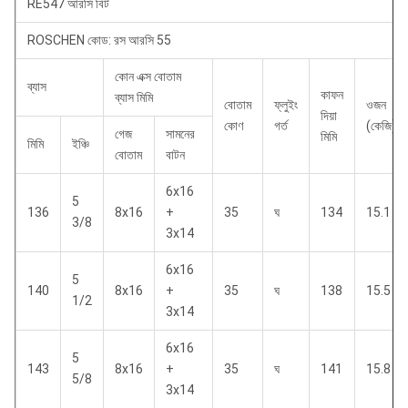
RE547 আরসি বিট
ROSCHEN কোড: রস আরসি 55
কোন এক্স বোতাম
ব্যাস
কাফন
ব্যাস মিমি
বোতাম
ফ্লুইং
ওজন
দিয়া
কোণ
গর্ত
(কেজি)
গেজ
সামনের
মিমি
মিমি
ইঞ্চি
বোতাম
বাটন
6x16
5
136
8x16
+
35
ঘ
134
15.1
3/8
3x14
6x16
5
140
8x16
+
35
ঘ
138
15.5
1/2
3x14
6x16
5
143
8x16
+
35
ঘ
141
15.8
5/8
3x14