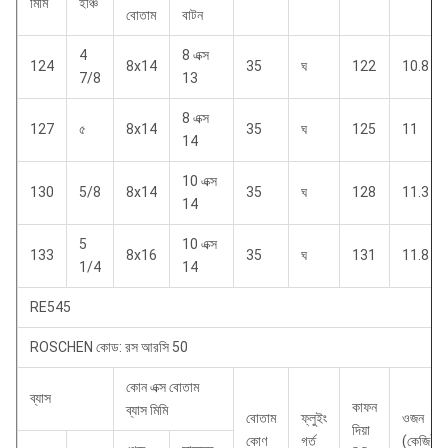
মিমি
ইঞ্চি
বোতাম
বাটন
4
8 এক্স
124
8x14
35
ঘ
122
10.8
7/8
13
8 এক্স
127
৫
8x14
35
ঘ
125
11
14
10 এক্স
130
5/8
8x14
35
ঘ
128
11.3
14
5
10 এক্স
133
8x16
35
ঘ
131
11.8
1/4
14
RE545
ROSCHEN কোড: রস আরসি 50
কোন এক্স বোতাম
ব্যাস
কাফন
ব্যাস মিমি
বোতাম
ফ্লুইং
ওজন
দিয়া
কোণ
গর্ত
(কেজি)