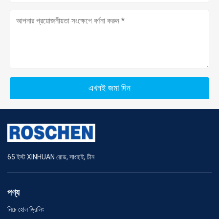
এখনই জমা দিন
65 ইস্ট XINHUAN রোড, সাংহাই, চীন
পণ্য
নিচে হোল ড্রিলিং