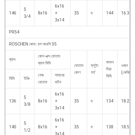
6x16
5
146
8x16
+
35
ঘ
144
16.3
3/4
3x14
PR54
ROSCHEN কোড: রস আরসি 55
কোন এক্স বোতাম
ব্যাস
কাফন
ব্যাস মিমি
বোতাম
ফ্লুইং
ওজন
দিয়া
কোণ
গর্ত
(কেজি)
গেজ
সামনের
মিমি
মিমি
ইঞ্চি
বোতাম
বাটন
6x16
5
136
8x16
+
35
ঘ
134
18.2
3/8
3x14
6x16
5
140
8x16
+
35
ঘ
138
18.5
1/2
3x14