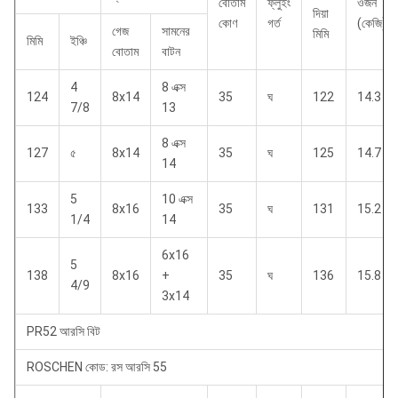
বোতাম
ফ্লুইং
ওজন
দিয়া
কোণ
গর্ত
(কেজি)
গেজ
সামনের
মিমি
মিমি
ইঞ্চি
বোতাম
বাটন
4
8 এক্স
124
8x14
35
ঘ
122
14.3
7/8
13
8 এক্স
127
৫
8x14
35
ঘ
125
14.7
14
5
10 এক্স
133
8x16
35
ঘ
131
15.2
1/4
14
6x16
5
138
8x16
+
35
ঘ
136
15.8
4/9
3x14
PR52 আরসি বিট
ROSCHEN কোড: রস আরসি 55