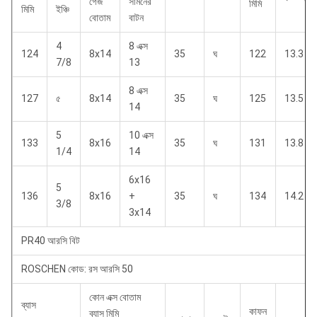
গেজ
সামনের
মিমি
মিমি
ইঞ্চি
বোতাম
বাটন
4
8 এক্স
124
8x14
35
ঘ
122
13.3
7/8
13
8 এক্স
127
৫
8x14
35
ঘ
125
13.5
14
5
10 এক্স
133
8x16
35
ঘ
131
13.8
1/4
14
6x16
5
136
8x16
+
35
ঘ
134
14.2
3/8
3x14
PR40 আরসি বিট
ROSCHEN কোড: রস আরসি 50
কোন এক্স বোতাম
ব্যাস
কাফন
ব্যাস মিমি