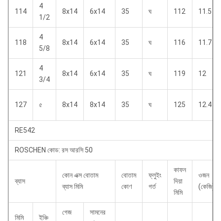
4
114
8x14
6x14
35
ঘ
112
11.5
1/2
4
118
8x14
6x14
35
ঘ
116
11.7
5/8
4
121
8x14
6x14
35
ঘ
119
12
3/4
127
৫
8x14
8x14
35
ঘ
125
12.4
RE542
ROSCHEN কোড: রস আরসি 50
কাফন
কোন এক্স বোতাম
বোতাম
ফ্লুইং
ওজন
ব্যাস
দিয়া
ব্যাস মিমি
কোণ
গর্ত
(কেজি)
মিমি
গেজ
সামনের
মিমি
ইঞ্চি