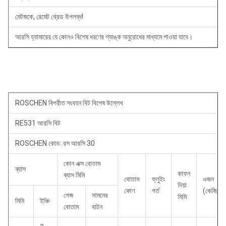
মেটজকে, রেমেট থ্রেড উপলব্ধ!
আরসি হ্যামারের যে কোনও বিশেষ ধরণের শ্যাঙ্ক অনুরোধের মাধ্যমে পাওয়া যাবে।
ROSCHEN বিপরীত সংবহন বিট বিশেষ উল্লেখ
RE531 আরসি বিট
ROSCHEN কোড: রস আরসি 30
কোন এক্স বোতাম
ব্যাস
কাফন
ব্যাস মিমি
বোতাম
ফ্লুইং
ওজন
দিয়া
কোণ
গর্ত
(কেজি)
গেজ
সামনের
মিমি
মিমি
ইঞ্চি
বোতাম
বাটন