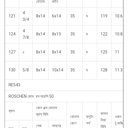
বোতাম
বাটন
4
121
8x14
6x14
35
ঘ
119
10.6
3/4
4
124
8x14
8x13
35
ঘ
122
10.8
7/8
127
৫
8x14
8x14
35
ঘ
125
11
130
5/8
8x14
10x14
35
ঘ
128
11.3
RE543
ROSCHEN কোড: রস আরসি 50
কোন এক্স বোতাম
ব্যাস
কাফন
ব্যাস মিমি
বোতাম
ফ্লুইং
ওজন
দিয়া
কোণ
গর্ত
(কেজি)
গেজ
সামনের
মিমি