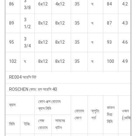
3
86
6x12
4x12
35
ঘ
84
4.2
3/8
3
89
8x12
8x12
35
ঘ
87
4.3
1/2
3
95
8x12
8x12
35
ঘ
93
4.6
3/4
102
ঘ
8x12
8x12
35
ঘ
100
4.9
RE004 আরসি বিট
ROSCHEN কোড: রস আরসি 40
কোন এক্স বোতাম
ব্যাস
কাফন
ব্যাস মিমি
বোতাম
ফ্লুইং
ওজন
দিয়া
কোণ
গর্ত
(কেজি)
গেজ
সামনের
মিমি
মিমি
ইঞ্চি
বোতাম
বাটন