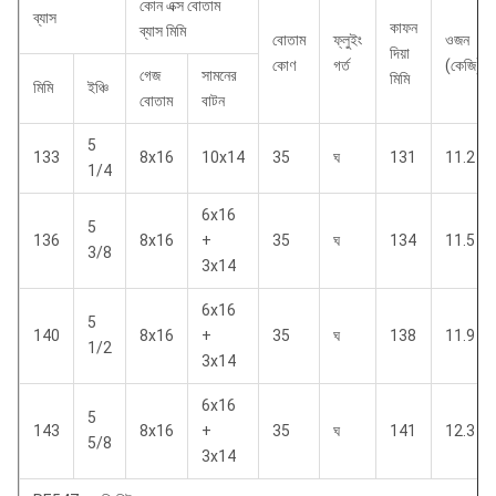
কোন এক্স বোতাম
ব্যাস
কাফন
ব্যাস মিমি
বোতাম
ফ্লুইং
ওজন
দিয়া
কোণ
গর্ত
(কেজি)
গেজ
সামনের
মিমি
মিমি
ইঞ্চি
বোতাম
বাটন
5
133
8x16
10x14
35
ঘ
131
11.2
1/4
6x16
5
136
8x16
+
35
ঘ
134
11.5
3/8
3x14
6x16
5
140
8x16
+
35
ঘ
138
11.9
1/2
3x14
6x16
5
143
8x16
+
35
ঘ
141
12.3
5/8
3x14