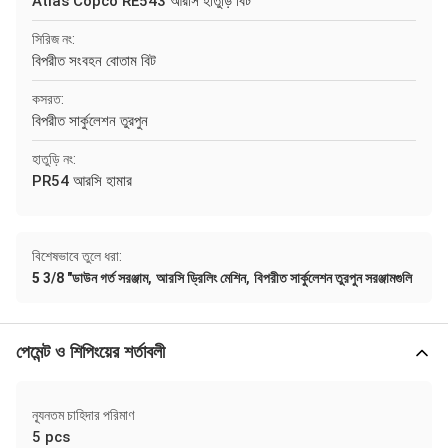
Atlas Copco RE543 আরসি হাতুড়ি বিট
সিরিজ নং:
বিপরীত সংবহন বোতাম বিট
কসরত:
বিপরীত সার্কুলেশন তুরপুন
হাতুড়ি নং:
PR54 আরসি হামার
বিশেষভাবে তুলে ধরা:
,
,
5 3/8 "ডাউন গর্ত সরঞ্জাম
আরসি ড্রিলিং মেশিন
বিপরীত সার্কুলেশন তুরপুন সরঞ্জামগুলি
পেমেন্ট ও শিপিংয়ের শর্তাবলী
ন্যূনতম চাহিদার পরিমাণ
5 pcs