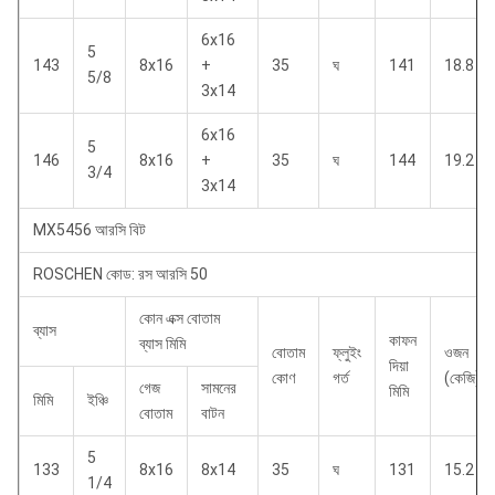
6x16
5
143
8x16
+
35
ঘ
141
18.8
5/8
3x14
6x16
5
146
8x16
+
35
ঘ
144
19.2
3/4
3x14
MX5456 আরসি বিট
ROSCHEN কোড: রস আরসি 50
কোন এক্স বোতাম
ব্যাস
কাফন
ব্যাস মিমি
বোতাম
ফ্লুইং
ওজন
দিয়া
কোণ
গর্ত
(কেজি)
গেজ
সামনের
মিমি
মিমি
ইঞ্চি
বোতাম
বাটন
5
133
8x16
8x14
35
ঘ
131
15.2
1/4