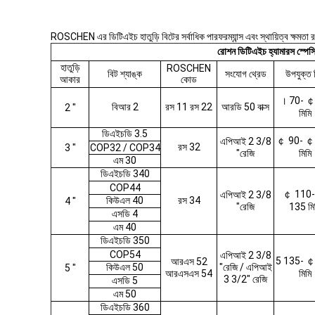
ROSCHEN এর ডিটিএইচ হাতুড়ি বিটের সর্বাধিক পারফরম্যান্স এবং স্থায়িত্ব ক্ষমতা রয
রোশন ডিটিএইচ হ্যামারস স্পে
হাতুড়ি
ROSCHEN
বিট শ্যাঙ্ক
সংযোগ থ্রেড
উপযুক্ত 
আকার
কোড
। 70- ￠
বিআর 2
রস 11 রস 22
আরডি 50 বাক্স
2 "
মিমি
ডিএইচডি 3.5
￠ 90- ￠
এপিআই 2 3/8
রস 32
3 "
COP32 / COP34
"রেজি
মিমি
এম 30
ডিএইচডি 340
COP44
￠ 110
এপিআই 2 3/8
কিউএল 40
রস 34
4 "
"রেজি
135 মি
এসডি 4
এম 40
ডিএইচডি 350
COP54
এপিআই 2 3/8
5 135- ￠
আরএস 52
কিউএল 50
"রেজি / এপিআই
5 "
আরএসএস 54
মিমি
3 3/2" রেজি
এসডি 5
এম 50
ডিএইচডি 360