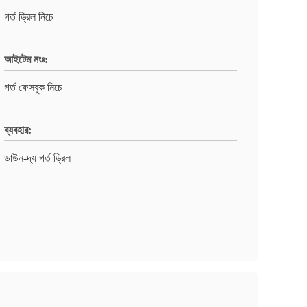
গর্ত ড্রিল নিচে
আইটেম নংঃ:
গর্ত ফেসবুক নিচে
ব্যবহার:
ডাউন-দ্য গর্ত ড্রিল