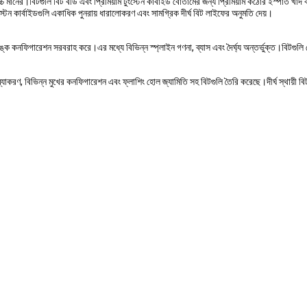
্চ মানের।বিটগুলি বিট বডি এবং প্রিমিয়াম টুংস্টেন কার্বাইড বোতামের জন্য প্রিমিয়াম কঠোর ইস্পাত খ
স্টেন কার্বাইডগুলি একাধিক পুনরায় ধারালোকরণ এবং সামগ্রিক দীর্ঘ বিট লাইফের অনুমতি দেয়।
্যাঙ্ক কনফিগারেশন সরবরাহ করে।এর মধ্যে বিভিন্ন স্প্লাইন গণনা, ব্যাস এবং দৈর্ঘ্য অন্তর্ভুক্ত।বিটগু
করণ, বিভিন্ন মুখের কনফিগারেশন এবং ফ্লাশিং হোল জ্যামিতি সহ বিটগুলি তৈরি করেছে।দীর্ঘ স্থায়ী বি