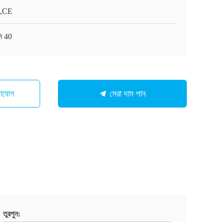
,CE
ি 40
গাযোগ
সেরা দাম পান
তুরপুন: