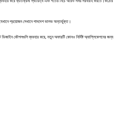
াদ ব্যবহার করে ব্যতিক্রমী স্থায়িত্ব এবং গর্তের নিচে আরও সময় সরবরাহ করতে।কঠোর
লি যেখানে প্রয়োজন সেখানে পাদদেশ ভালভ অন্তর্ভুক্ত।
ট ডিজাইন কৌশলগুলি ব্যবহার করে, নতুন অফারটি কোনও নির্দিষ্ট অ্যাপ্লিকেশনের জন্য