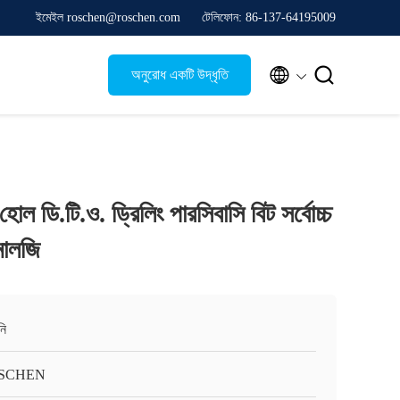
ইমেইল roschen@roschen.com
টেলিফোন: 86-137-64195009


অনুরোধ একটি উদ্ধৃতি
োল ডি.টি.ও. ড্রিলিং পারসিবাসি বিট সর্বোচ্চ
নোলজি
নি
SCHEN