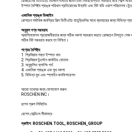
রোজচেনের ডিটিএইচ বিটগুলি দীর্ঘতর জীবন এবং নির্ভরযোগ্যতা সরবরাহ করে শিল্পে সর্বোচ
ইস্পাত বৈশিষ্ট্য শ্যাঙ্ক পরিধান প্রতিরোধের উন্নতি এবং বিট বডি ওয়াশ পরিচালনা।টুং
একাধিক শ্যাঙ্ক ডিজাইন
রোশচেন সর্বাধিক জনপ্রিয় শিল্প ডিটিএইচ হাতুড়িগুলির সাথে ব্যবহারের জন্য বিভিন্ন শ
অনুকূল পণ্য সরবরাহ
অ্যাপ্লিকেশন প্রয়োজনীয়তার জন্য সঠিক নকশা সরবরাহ করতে রোজচেন বিস্তৃত গেজ ব্যা
সঠিক বিট সরবরাহ করবে তা নিশ্চিত।
পণ্যের বৈশিষ্ট্য:
1. প্রিমিয়াম শক্ত ইস্পাত খাদ
2. প্রিমিয়াম টুংস্টেন কার্বাইড বোতাম
3. অনুকূলিত ফ্লাশিং গর্ত
4. একাধিক শ্যাঙ্ক এবং মুখ নকশা
5. বিভিন্ন মুখ এবং স্প্লাইন কনফিগারেশন
আরো তথ্যের জন্য যোগাযোগ করুন:
ROSCHEN INC।
রশেন গ্রুপ লিমিটেড
রেশেন হোল্ডিংস সীমাবদ্ধ
স্কাইপ: ROSCHEN.TOOL, ROSCHEN_GROUP