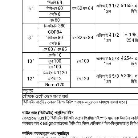
সিওপি 64
5 155- ￠
এপিআই 3 1/2
কিউএল 60
রস 62 রস 64
6 "
"রেগ
মিমি
এসডি 6
এম 60
ডিএইচডি 380
COP84
￠ 195
এপিআই 4 1/2
কিউএল 80
রস 82 রস 84
8 "
"রেগ
254 মি
এসডি 8
এম 80 / এম 85
এসডি 10
4 254- ￠
এপিআই 6 5/8
নুমা 100
রস 100
10 "
"রেগ
মিমি
রস 100
ডিএইচডি 1120
5 305- ￠
এপিআই 6 5/8
এসডি 12
রস 120
12 "
"রেগ
মিমি
Numa120
মন্তব্য:
মেটজকে, রেমেট থ্রেড পাওয়া যায়!
ডিটিএইচ হাতুড়ির কোনও বিশেষ টাইপ শ্যাঙ্ক অনুরোধের মাধ্যমে পাওয়া যাবে।
ডাউন হোল (ডিটিএইচ) পার্কুসিভ বিটস
রোজচেনের দৃust় ডিটিএইচ বিটগুলি কঠোর প্রিমিয়াম ইস্পাত খাদ এবং টংস্টেন কার্বা
সরবরাহ করে designরোজচেনের ডিটিএইচ বিটস বেশিরভাগ শিল্প-বিশ্বাসযোগ্য ডিটিএইচ
সর্বাধিক পারফরম্যান্স এবং স্থায়িত্ব