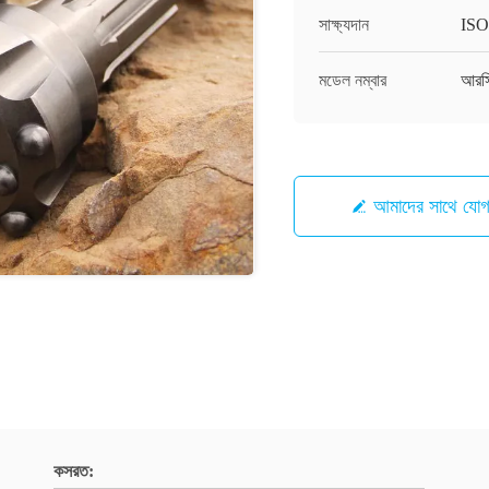
সাক্ষ্যদান
ISO
মডেল নম্বার
আরস
আমাদের সাথে যো
কসরত: