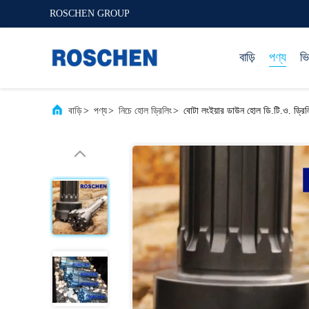
ROSCHEN GROUP
বাড়ি
পণ্য
ভ
বাড়ি
>
পণ্য
>
নিচে হোল ড্রিলিং
>
বোটা লংইয়ার ডাউন হোল ডি.টি.ও. ড্রিলি