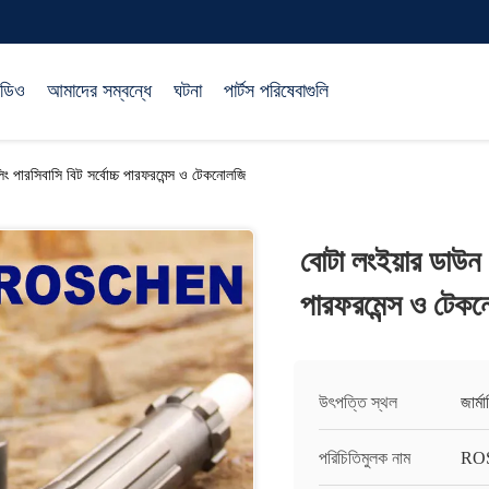
িডিও
আমাদের সম্বন্ধে
ঘটনা
পার্টস পরিষেবাগুলি
ং পারসিবাসি বিট সর্বোচ্চ পারফরমেন্স ও টেকনোলজি
বোটা লংইয়ার ডাউন হ
পারফরমেন্স ও টেক
উৎপত্তি স্থল
জার্মা
পরিচিতিমুলক নাম
RO