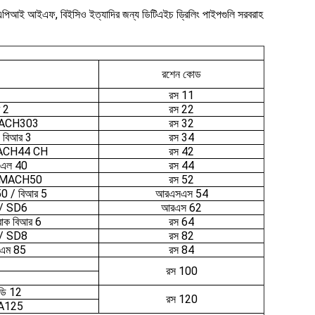
জি, এপিআই আইএফ, বিইসিও ইত্যাদির জন্য ডিটিএইচ ড্রিলিং পাইপগুলি সরবরাহ
রশেন কোড
রস 11
 2
রস 22
MACH303
রস 32
 বিআর 3
রস 34
ACH44 CH
রস 42
উএল 40
রস 44
 MACH50
রস 52
50 / বিআর 5
আরএসএস 54
/ SD6
আরএস 62
রোক বিআর 6
রস 64
/ SD8
রস 82
 এম 85
রস 84
রস 100
ডি 12
রস 120
A125