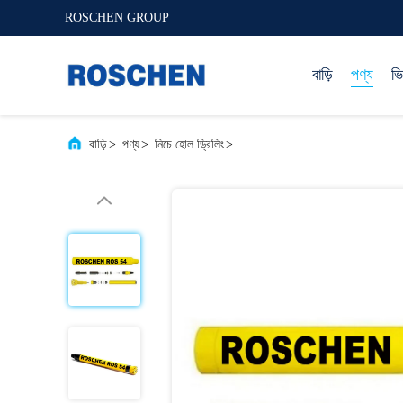
ROSCHEN GROUP
বাড়ি
পণ্য
ভ
বাড়ি
>
পণ্য
>
নিচে হোল ড্রিলিং
>