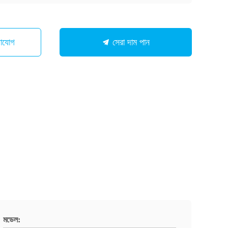
গাযোগ
সেরা দাম পান
মডেল: