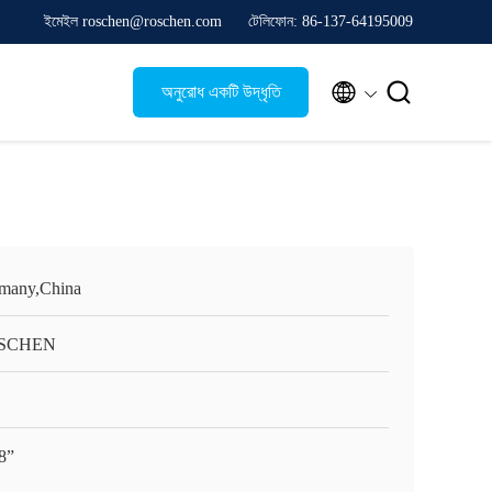
ইমেইল roschen@roschen.com
টেলিফোন: 86-137-64195009


অনুরোধ একটি উদ্ধৃতি
many,China
SCHEN
8”