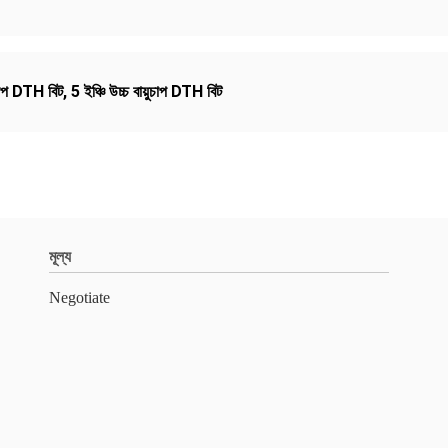
়ুচাপ DTH বিট
,
5 ইঞ্চি উচ্চ বায়ুচাপ DTH বিট
মূল্য
Negotiate