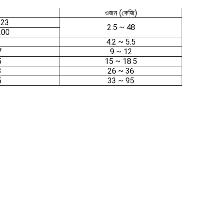
ওজন (কেজি)
123
2.5 ~ 48
200
4.2 ~ 5.5
7
9 ~ 12
5
15 ~ 18.5
3
26 ~ 36
5
33 ~ 95