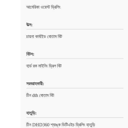
আমেরিকা ওয়েস্ট ড্রিলিং
উত্স:
চায়না কার্বাইড বোতাম বিট
বিটস:
হার্ড রক মাইনিং ড্রিল বিট
সরবরাহকারী:
চীন dth বোতাম বিট
হাতুড়ি:
চীন DHD360 শ্যাঙ্ক ডিটিএইচ ড্রিলিং হাতুড়ি