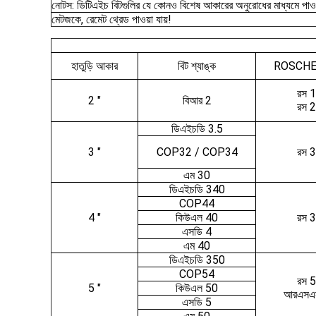
নোটস: ডিটিএইচ বিটগুলির যে কোনও বিশেষ আকারের অনুরোধের মাধ্যমে পাওয
মেটজকে, রেমেট থ্রেড পাওয়া যায়!
হাতুড়ি আকার
বিট শ্যাঙ্ক
ROSCHE
রস 
2 "
বিআর 2
রস 
ডিএইচডি 3.5
3 "
COP32 / COP34
রস 
এম 30
ডিএইচডি 340
COP44
4 "
কিউএল 40
রস 
এসডি 4
এম 40
ডিএইচডি 350
COP54
রস 
5 "
কিউএল 50
আরএসএ
এসডি 5