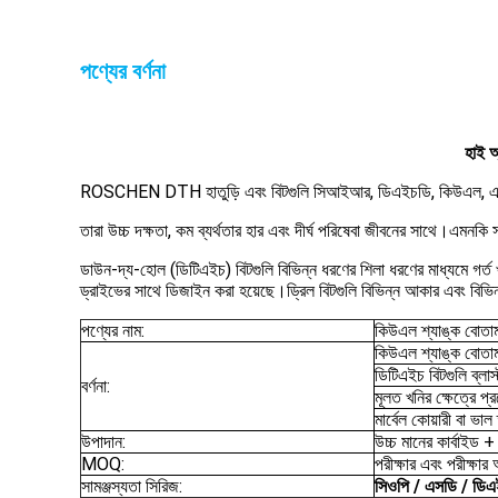
পণ্যের বর্ণনা
হাই অ
ROSCHEN DTH হাতুড়ি এবং বিটগুলি সিআইআর, ডিএইচডি, কিউএল, এসডি, 
তারা উচ্চ দক্ষতা, কম ব্যর্থতার হার এবং দীর্ঘ পরিষেবা জীবনের সাথে।এমনকি
ডাউন-দ্য-হোল (ডিটিএইচ) বিটগুলি বিভিন্ন ধরণের শিলা ধরণের মাধ্যমে গর্ত খ
ড্রাইভের সাথে ডিজাইন করা হয়েছে।ড্রিল বিটগুলি বিভিন্ন আকার এবং বিভি
পণ্যের নাম:
কিউএল শ্যাঙ্ক বোতাম
কিউএল শ্যাঙ্ক বোতাম
ডিটিএইচ বিটগুলি ব্লাস
বর্ণনা:
মূলত খনির ক্ষেত্রে প
মার্বেল কোয়ারী বা ভাল
উপাদান:
উচ্চ মানের কার্বাইড + 
MOQ:
পরীক্ষার এবং পরীক্ষ
সামঞ্জস্যতা সিরিজ:
সিওপি / এসডি / ডি