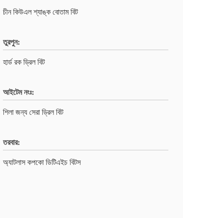
চীন কিউএল শ্যাঙ্ক বোতাম বিট
তুরপুন:
হার্ড রক ড্রিল বিট
আইটেম নংঃ:
শিলা জন্য সেরা ড্রিল বিট
তরবার:
অ্যাটলাস কপকো ডিটিএইচ বিটস