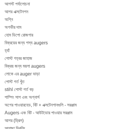
9 7/8 "
প্রাইসিং জন্য কল
আগস্ট পর্যালোচনা
আগর এক্সটেনশন
10 5/8 "
প্রাইসিং জন্য কল
অগি্ন
অগভীর দাম
11 "
প্রাইসিং জন্য কল
হোম ডিপো রোজগার
11 1/2 "
প্রাইসিং জন্য কল
বিক্রয়ের জন্য শস্য augers
হ্যাঁ
1২ 1/4 "
প্রাইসিং জন্য কল
পোস্ট গহ্বর জাহাজ
বিক্রয় জন্য ময়লা augers
13 3/4 "
প্রাইসিং জন্য কল
লোকে এর auger ভাড়া
14 3/4 "
প্রাইসিং জন্য কল
পোস্ট গর্ত খুঁত
stihl পোস্ট গর্ত বড়
17 1/2 "
প্রাইসিং জন্য কল
পাম্পিং সাপ এবং অগ্নার্স
অগের পাওয়ারহেড, বিট + এক্সটেনশানগুলি - সরঞ্জাম
Augers এবং বিট - আউটডোর পাওয়ার সরঞ্জাম
আগর (ড্রিল)
আগাছা ড্রিলিং