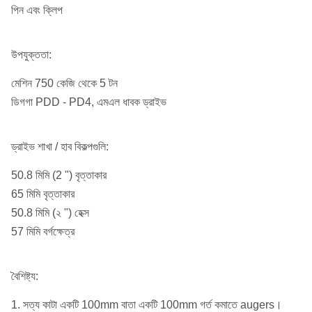
পিন এবং ক্লিপ
উপযুক্ততা:
মেশিন 750 কেজি থেকে 5 টন
ডিগগা PDD - PD4, এমএল ধাবক ড্রাইভ
ড্রাইভ শাখা / হাব বিকল্পগুলি:
50.8 মিমি (2 ") বৃত্তাকার
65 মিমি বৃত্তাকার
50.8 মিমি (২ ") হেক্স
57 মিমি বর্গক্ষেত্র
বৈশিষ্ট্য:
1. সত্য কাটা একটি 100mm বাতা একটি 100mm গর্ত কমাতে augers।