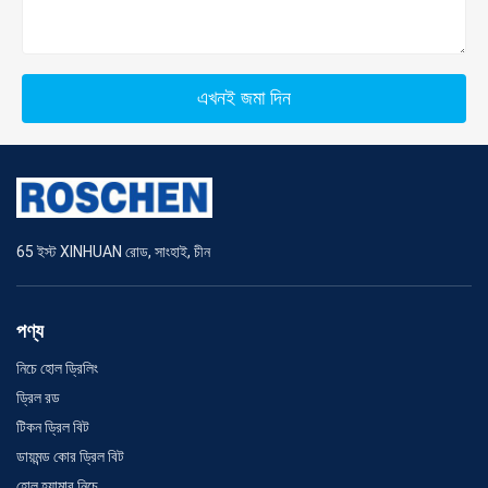
এখনই জমা দিন
65 ইস্ট XINHUAN রোড, সাংহাই, চীন
পণ্য
নিচে হোল ড্রিলিং
ড্রিল রড
টিকন ড্রিল বিট
ডায়মন্ড কোর ড্রিল বিট
হোল হ্যামার নিচে