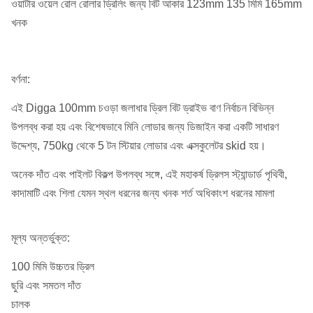
ওয়াটার ওয়েল রোল রোলার ড্রিলিং জন্য বিট আকার 123mm 135 মিমি 165mm
খনক
বর্ণনা:
এই Digga 100mm চওড়া জলাধার ড্রিল বিট ড্রাইভ বাণ নির্বাচন বিভিন্ন
উপলব্ধ করা হয় এবং বিশেষভাবে মিনি লোডার জন্য ডিজাইন করা একটি সাধারণ
উদ্দেশ্য, 750kg থেকে 5 টন স্টিয়ার লোডার এবং এক্সকুলেটর skid হয়।
অনেক দাঁত এবং পাইলট বিকল্প উপলব্ধ সঙ্গে, এই মহাকর্ষ ড্রিলস স্ট্যান্ডার্ড পৃথিবী,
কাদামাটি এবং শিলা যেমন স্থল ধরনের জন্য খনক শর্ত অধিকাংশ ধরনের মামলা
মূল্য অন্তর্ভুক্ত:
100 মিমি উচ্চতর ড্রিল
ছুরি এবং সমতল দাঁত
চালক