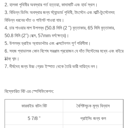
2. হালকা পৃথিবীর অবস্থার গর্ত হত্তয়া, কাদামাটি এবং হার্ড স্থল।
3. বিভিন্ন ডিলিং অবস্থার জন্য স্ট্যান্ডার্ড পৃথিবী, টাংস্টেন এবং মাল্টি-টুংস্টেনসহ
বিভিন্ন ধরনের দাঁত ও পাইলট পাওয়া যায়।
4. চার শাওয়ার মাপ উপলব্ধ (50.8 মিমি (2 ") বৃত্তাকার, 65 মিমি বৃত্তাকার,
50.8 মিমি (2") হেক্স, 57mm বর্গক্ষেত্র)।
5. উপলব্ধ ড্রাইভ অ্যাডাপ্টার এবং এক্সটেনশন পূর্ণ পরিসীমা।
6. সহজ প্যাডালক কোন বিশেষ সরঞ্জাম প্রয়োজন যে দাঁত সিস্টেমের মধ্যে এবং বাইরে
ঠক্ঠক্ শব্দ।
7. দীর্ঘদেহ জন্য উচ্চ গ্রেড ইস্পাত থেকে তৈরি ভারী দায়িত্ব নল।
বিস্ফোরিত বিট এর স্পেসিফিকেশন:
কারবাইড বাটন বিট
বৈশিষ্টসূচক মূল্য বিন্যাস
5 7/8 "
প্রাইসিং জন্য কল