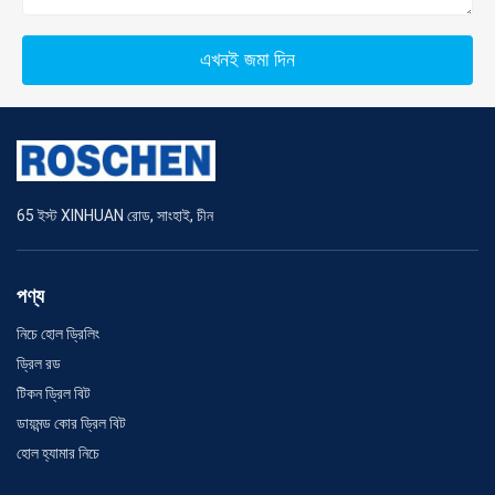
এখনই জমা দিন
65 ইস্ট XINHUAN রোড, সাংহাই, চীন
পণ্য
নিচে হোল ড্রিলিং
ড্রিল রড
টিকন ড্রিল বিট
ডায়মন্ড কোর ড্রিল বিট
হোল হ্যামার নিচে