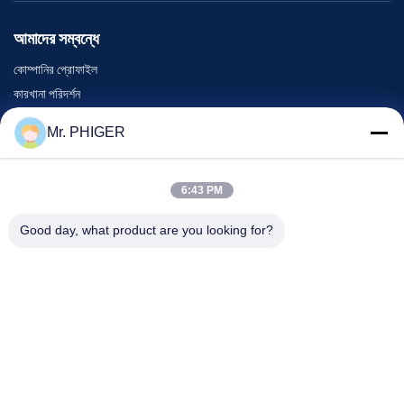
আমাদের সম্বন্ধে
কোম্পানির প্রোফাইল
কারখানা পরিদর্শন
গুণমান নিয়ন্ত্রণ
Mr. PHIGER
সাইট ম্যাপ
আমাদের সাথে যোগাযোগ
6:43 PM
Good day, what product are you looking for?
ঘটনা
মামলা
খবর
আমাদের সাথে যোগাযোগ
টেলিফোন:
0086-137-64195009