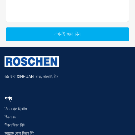
এখনই জমা দিন
65 ইস্ট XINHUAN রোড, সাংহাই, চীন
পণ্য
নিচে হোল ড্রিলিং
ড্রিল রড
টিকন ড্রিল বিট
ডায়মন্ড কোর ড্রিল বিট