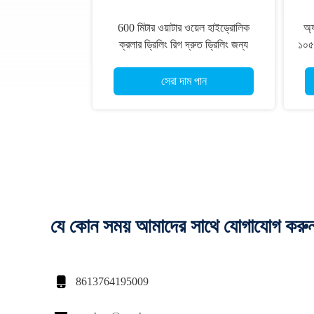
600 মিটার ওয়াটার ওয়েল হাইড্রোলিক
অ্
ক্রলার ড্রিলিং রিগ দ্রুত ড্রিলিং জন্য
১০৫-
সেরা দাম পান
যে কোন সময় আমাদের সাথে যোগাযোগ করু

8613764195009