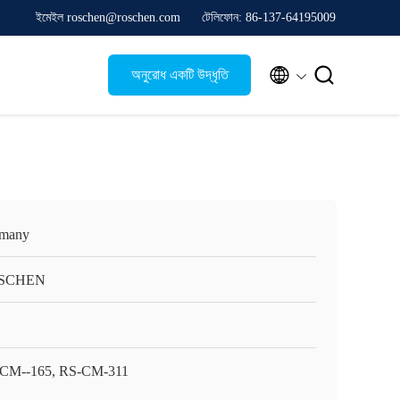
ইমেইল roschen@roschen.com
টেলিফোন: 86-137-64195009


অনুরোধ একটি উদ্ধৃতি
many
SCHEN
CM--165, RS-CM-311