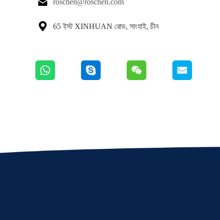

roschen@roschen.com

65 ইস্ট XINHUAN রোড, সাংহাই, চীন