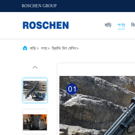
ROSCHEN GROUP
বাড়ি
পণ্য
ভ
বাড়ি
>
পণ্য
>
ড্রিলিং রিগ মেশিন
>