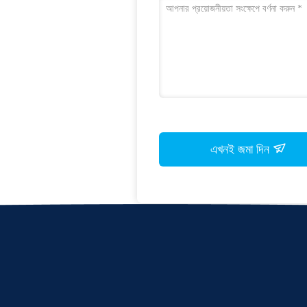
এখনই জমা দিন