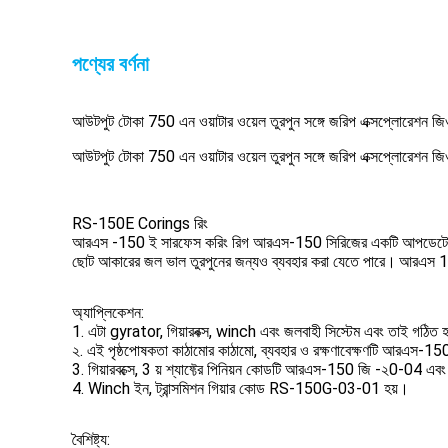
পণ্যের বর্ণনা
আউটপুট টোকা 750 এন ওয়াটার ওয়েল তুরপুন সঙ্গে জরিপ এক্সপ্লোরেশন জ
আউটপুট টোকা 750 এন ওয়াটার ওয়েল তুরপুন সঙ্গে জরিপ এক্সপ্লোরেশন জ
RS-150E Corings রিং
আরএস -150 ই সারফেস করিং রিগ আরএস-150 সিরিজের একটি আপডেট
ছোট আকারের জল ভাল তুরপুনের জন্যও ব্যবহার করা যেতে পারে।
আরএস 150 
অ্যাপ্লিকেশন:
1. এটা gyrator, গিয়ারবক্স, winch এবং জলবাহী সিস্টেম এবং তাই গঠিত 
২. এই পৃষ্ঠপোষকতা কাঠামোর কাঠামো, ব্যবহার ও রক্ষণাবেক্ষণটি আরএস
3. গিয়ারবক্সে, 3 য় শ্যাফ্টের পিনিয়ন কোডটি আরএস-150 জি -২0-04 এ
4. Winch ইন, ট্রান্সমিশন গিয়ার কোড RS-150G-03-01 হয়।
বৈশিষ্ট্য: