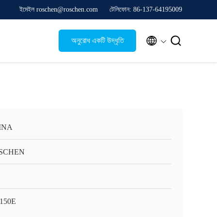
ইমেইল roschen@roschen.com
টেলিফোন: 86-137-64195009


অনুরোধ একটি উদ্ধৃতি
INA
SCHEN
150E