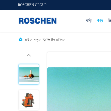
ROSCHEN GROUP
বাড়ি
পণ্য
ভ
বাড়ি
>
পণ্য
>
ড্রিলিং রিগ মেশিন
>