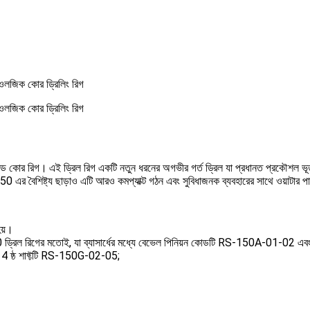
িওলজিক কোর ড্রিলিং রিগ
িওলজিক কোর ড্রিলিং রিগ
েড কোর রিগ।
এই ড্রিল রিগ একটি নতুন ধরনের অগভীর গর্ত ড্রিল যা প্রধানত প্রকৌশল ভূতাত্
এর বৈশিষ্ট্য ছাড়াও এটি আরও কমপ্যাক্ট গঠন এবং সুবিধাজনক ব্যবহারের সাথে ওয়াটার পাম
হয়।
-150 ড্রিল রিগের মতোই, যা ব্যাসার্ধের মধ্যে বেভেল পিনিয়ন কোডটি RS-150A-01-
বং 4 ষ্ঠ শাফ্টটি RS-150G-02-05;