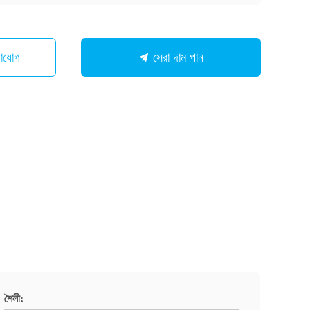
গাযোগ
সেরা দাম পান
শৈলী: