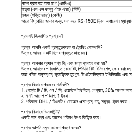
পাম্প ক্রমাগত কাজ চাপ (এমপিএ)
মাত্রা (এল এক্স ডাব্লু এইচ এইচ) (মিমি)
ওজন (শক্তি ছাড়া) (কেজি)
আরো বিস্তারিত জানার জন্য, দয়া করে RS-150E ড্রিল অপারেশন ম্যানুয়া
প্রায়শই জিজ্ঞাসিত প্রশ্নাবলী
প্রশ্ন: আপনি একটি প্রস্তুতকারক বা ট্রেডিং কোম্পানি?
উত্তর: আমরা একটি বিশেষ প্রস্তুতকারকের।
প্রশ্ন: আপনার প্রধান পণ্য কি, এবং জন্য ব্যবহার করা হয়?
উত্তর: আমাদের পণ্যগুলিতে কোর বিট, পিডিসি বিট, রিমিং শেল, কোর ব্যারেল, ক
তারা খনিজ অনুসন্ধান, ভূতাত্ত্বিক তুরপুন, জিওটেকনিক্যাল ইঞ্জিনিয়ারিং এবং 
প্রশ্নঃ কিভাবে প্রসবের শর্তাবলী?
1. পেমেন্ট: টি / টি, এল / সি, ওয়েস্টার্ন ইউনিয়ন, পেপ্যাল, 30% আগাম 
২ মিনিট.
আদেশ পরিমাণ: 1 টুকরা।
3. পরিবহন: DHL / টিএনটি / ফেডেক্স এক্সপ্রেস, বায়ু, সমুদ্র, ট্রেন দ্বারা।
প্রশ্নঃ কিভাবে ডিসকাউন্ট?
একটি: দাম পণ্য এবং আদেশ পরিমাণ উপর ভিত্তি করে।
প্রশ্নঃ আপনি নমুনা আদেশ গ্রহণ করেন?