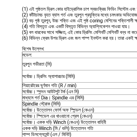
(1) এই পৃষ্ঠতল ড্রিল কোর হাইড্রোলিক চাপ স্বয়ংক্রিয় ফিডিং সিস্টেম এবং যান
(2) কাঁটাচামচ বৃহত ব্যাস গর্ত এবং তুরপুন প্রযুক্তির মধ্যে চমৎকার অভি
(3) বড় পৃষ্ঠ তুরপুন, উচ্চ শক্তি এবং এই পৃষ্ঠ coring মেশিনের শক্তিশালী 
(4) গতি বিস্তৃত এবং একটি বিস্তৃত বিভিন্ন অ্যাপ্লিকেশন পাওয়া যায়।
(5) বল ধারকের সাথে সজ্জিত, এই কোর ড্রিলিং মেশিনটি মেশিনটি বন্ধ না কর
(6) বিভিন্ন ফ্রেম উপর ড্রিল এবং জল পাম্প ইনস্টল করা হয়।
তারা একই ক্
বিশেষ উল্লেখ:
মডেল:
তুরপুন গভীরতা (মি)
সর্বোচ্চ।
ড্রিলিং অ্যাপারচার (মিমি)
গিয়ারেটরের ঘূর্ণমান গতি (R / min)
সর্বোচ্চ।
স্পন্দন আউটপুট টর্ক (এন মি)
মাধ্যমে গর্ত Dia।
Spindle এর (মিমি)
Spindle স্ট্রোক (মিমি)
সর্বোচ্চ।
উত্তোলন ফোর্স অফ স্পিন্ডল (কেএন)
সর্বোচ্চ।
স্পিডেল এর খাওয়ানো প্রেস (কেএন)
সর্বোচ্চ।
একক দড়ি Winch (কেএন) উত্তোলন বাহিনী
একক দড়ি Winch (মি / গুলি) উত্তোলন গতি
পাম্প ডিসপ্লেমেন্ট (এল / মিনিট)