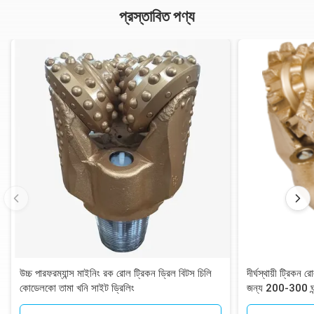
প্রস্তাবিত পণ্য
উচ্চ পারফরম্যান্স মাইনিং রক রোল ট্রিকন ড্রিল বিটস চিলি
দীর্ঘস্থায়ী ট্রি
কোডেলকো তামা খনি সাইট ড্রিলিং
জন্য 200-300 ঘন্