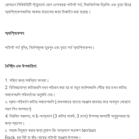
রোসচেন সিকিউরিটি স্ট্যান্ডার্ড হোল ওপেনাররা পাইলট গর্ত, দিকনির্দেশক ড্রিলিং এবং বৃহত ছিদ্র
অ্যাপ্লিকেশনগুলির আকার বাড়ানোর জন্য ডিজাইন করা হয়েছে।
অ্যাপ্লিকেশন:
পাইলট গর্ত বৃদ্ধি, নির্দেশমূলক তুরপুন এবং বৃহত গর্ত অ্যাপ্লিকেশন।
বৈশিষ্ট্য এবং উপকারিতা:
1. শক্তি জন্য সমন্বিত সংস্থা।
2. বিনিময়যোগ্য কাটারগুলি যখন পরিধান করা হয় বা নতুন ফর্মেশনগুলি পৌঁছে যায় তখন কাটার
সমাবেশগুলি পরিবর্তনের অনুমতি দেয়।
৩. দ্রুত-পরিবর্তন কাটার সমাবেশগুলি (কেবলমাত্র হাতের সরঞ্জাম ব্যবহার করে অনাবৃত মেঝেতে
সরল পিন অপসারণ)
4. নিয়মিত সঞ্চালন, বা 6-অগ্রভাগ (3 কাটার পকেট, 3 ডানা) উপলব্ধ জলবাহী অনুকূলকরণের
জন্য প্রচলন।
৫. সহজে বিযুক্ত করার জন্য স্ন্যাপ-রিং অগ্রভাগ সংরক্ষণ tention
Rock. রক বিট বা ষাঁড়-নাকের পাইলট সরঞ্জাম উপলব্ধ।