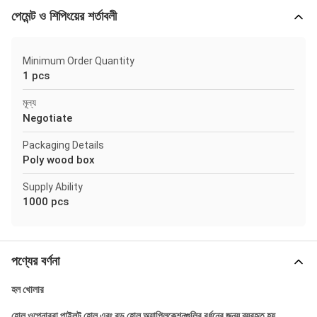
পেমেন্ট ও শিপিংয়ের শর্তাবলী
Minimum Order Quantity
1 pcs
মূল্য
Negotiate
Packaging Details
Poly wood box
Supply Ability
1000 pcs
পণ্যের বর্ণনা
হল খোলার
হোল ওপেনাররা পাইলট হোল এবং বড় হোল অ্যাপ্লিকেশনগুলির বর্ধনের জন্য ব্যবহৃত হয়