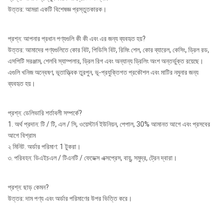
উত্তর: আমরা একটি বিশেষজ্ঞ প্রস্তুতকারক।
প্রশ্ন: আপনার প্রধান পণ্যগুলি কী কী এবং এর জন্য ব্যবহৃত হয়?
উত্তর: আমাদের পণ্যগুলিতে কোর বিট, পিডিসি বিট, রিমিং শেল, কোর ব্যারেল, কেসিং, ড্রিল রড,
এসপিটি সরঞ্জাম, শেলবি স্যাম্পলার, ড্রিল রিগ এবং অন্যান্য ড্রিলিং অংশ অন্তর্ভুক্ত রয়েছে।
এগুলি খনিজ অন্বেষণ, ভূতাত্ত্বিক তুরপুন, ভূ-প্রযুক্তিগত প্রকৌশল এবং মাটির নমুনার জন্য
ব্যবহৃত হয়।
প্রশ্ন: ডেলিভারি শর্তাবলী সম্পর্কে?
1. অর্থ প্রদান: টি / টি, এল / সি, ওয়েস্টার্ন ইউনিয়ন, পেপাল, 30% আমানত আগে এবং প্রসবের
আগে বিশ্রাম
২ মিনিট. অর্ডার পরিমাণ: 1 টুকরা।
৩. পরিবহন: ডিএইচএল / টিএনটি / ফেডেক্স এক্সপ্রেস, বায়ু, সমুদ্র, ট্রেন দ্বারা।
প্রশ্ন: ছাড় কেমন?
উত্তর: দাম পণ্য এবং অর্ডার পরিমাণের উপর ভিত্তি করে।