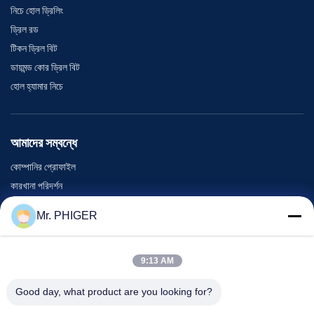
নিচে হোল ড্রিলিং
ড্রিল রড
টিকন ড্রিল বিট
ডায়মন্ড কোর ড্রিল বিট
হোল হ্যামার নিচে
আমাদের সম্বন্ধে
কোম্পানির প্রোফাইল
কারখানা পরিদর্শন
গুণমান নিয়ন্ত্রণ
Mr. PHIGER
সাইট ম্যাপ
আমাদের সাথে যোগাযোগ
9:13 AM
Good day, what product are you looking for?
ঘটনা