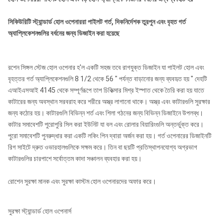
সিকিউরিটি স্ট্যান্ডার্ড হোল ওপেনাররা পাইলট গর্ত, দিকনির্দেশক তুরপুন এবং বৃহত গর্ত
অ্যাপ্লিকেশনগুলির বর্ধনের জন্য ডিজাইন করা হয়েছে
রশেন সিঙ্গল স্টেজ হোল ওপেনার হ'ল একটি সহজ তবে রাগযুক্ত ডিজাইন যা পাইলট হোল এবং
বৃহত্তর গর্ত অ্যাপ্লিকেশনগুলি 8 1/2 থেকে 56 ″ পর্যন্ত বাড়ানোর জন্য ব্যবহৃত হয় ″ দেহটি
এআইএসআই 4145 থেকে সম্পূর্ণরূপে তাপ চিকিত্সার মিশ্র ইস্পাত থেকে তৈরি করা হয় যাতে
কাটারের জন্য অবস্থান সরবরাহ করে শরীরে অস্ত্র লাগানো থাকে। অস্ত্র এবং কাটারগুলি সুরক্ষার
জন্য কঠোর হয়। কাটারগুলি বিভিন্ন শর্ত এবং শিলা গঠনের জন্য বিভিন্ন ডিজাইনে উপলব্ধ।
কাটার সমাবেশটি পুরোপুরি সিল করা ইউনিট যা বল এবং রোলার বিয়ারিংগুলি অন্তর্ভুক্ত করে।
পুরো সমাবেশটি পুনরুদ্ধার করা একটি লকিং পিন দ্বারা অর্জন করা হয়। গর্ত ওপেনারের ডিজাইনটি
রিগ সাইটে দ্রুত ওভারহালগুলিকে সক্ষম করে। তিন বা ছয়টি প্রতিস্থাপনযোগ্য অগ্রভাগ
কাটারগুলির চারপাশে সর্বোত্তম কাদা সঞ্চালন ব্যবহার করা হয়।
রোশেন সুরক্ষা মানক এবং সুরক্ষা কাস্টম হোল ওপেনারদের অফার করে।
সুরক্ষা স্ট্যান্ডার্ড হোল ওপেনার্স