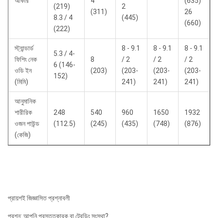
আকার
4
(635)
(219)
2
(311)
26
8.3 / 4
(445)
(660)
(222)
স্ট্যান্ডার্ড
8 - 9.1
8 - 9.1
8 - 9.1
5.3 / 4-
ফিশিং নেক
8
/ 2
/ 2
/ 2
6 (146-
ওডি ইন
(203)
(203-
(203-
(203-
152)
(মিমি)
241)
241)
241)
আনুমানিক
শারীরিক
248
540
960
1650
1932
ওজন পাউন্ড
(112.5)
(245)
(435)
(748)
(876)
(কেজি)
প্রায়শই জিজ্ঞাসিত প্রশ্নাবলী
প্রশ্ন: আপনি প্রস্তুতকারক বা ট্রেডিং সংস্থা?