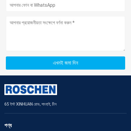
এখনই জমা দিন
65 ইস্ট XINHUAN রোড, সাংহাই, চীন
পণ্য