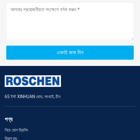
এখনই জমা দিন
65 ইস্ট XINHUAN রোড, সাংহাই, চীন
পণ্য
নিচে হোল ড্রিলিং
ড্রিল রড