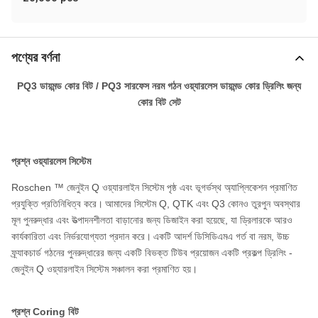
পণ্যের বর্ণনা
PQ3 ডায়মন্ড কোর বিট / PQ3 সারফেস নরম গঠন ওয়্যারলেস ডায়মন্ড কোর ড্রিলিং জন্য
কোর বিট সেট
প্রশ্ন ওয়্যারলেস সিস্টেম
Roschen ™ জেনুইন Q ওয়্যারলাইন সিস্টেম পৃষ্ঠ এবং ভূগর্ভস্থ অ্যাপ্লিকেশন প্রমাণিত
প্রযুক্তি প্রতিনিধিত্ব করে।
আমাদের সিস্টেম Q, QTK এবং Q3 কোনও তুরপুন অবস্থার
মূল পুনরুদ্ধার এবং উত্পাদনশীলতা বাড়ানোর জন্য ডিজাইন করা হয়েছে, যা ড্রিলারকে আরও
কার্যকারিতা এবং নির্ভরযোগ্যতা প্রদান করে।
একটি আদর্শ ডিসিডিএমএ গর্ত বা নরম, উচ্চ
ফ্র্যাকচার্ড গঠনের পুনরুদ্ধারের জন্য একটি বিভক্ত টিউব প্রয়োজন একটি প্রকল্প ড্রিলিং -
জেনুইন Q ওয়্যারলাইন সিস্টেম সঞ্চালন করা প্রমাণিত হয়।
প্রশ্ন Coring বিট