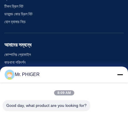
টিকন ড্রিল বিট
ডায়মন্ড কোর ড্রিল বিট
হোল হ্যামার নিচে
আমাদের সম্বন্ধে
কোম্পানির প্রোফাইল
কারখানা পরিদর্শন
গুণমান নিয়ন্ত্রণ
Mr. PHIGER
সাইট ম্যাপ
আমাদের সাথে যোগাযোগ
8:09 AM
Good day, what product are you looking for?
ঘটনা
মামলা
খবর