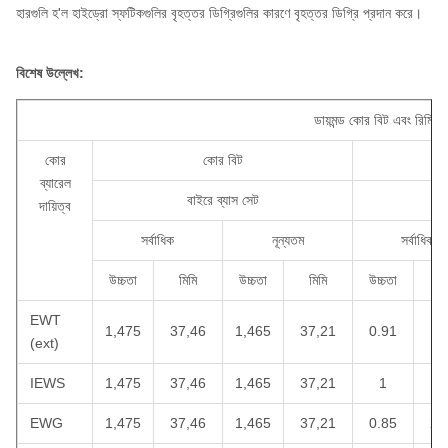
হারগুলি হ'ল হাইড্রো স্ফটিকগুলির বৃহত্তর ডিগ্রিগুলির কারণে বৃহত্তর ডিগ্রি প্রদান করে।
বিশেষ উল্লেখ:
ডায়মন্ড কোর বিট এবং রিমিং শেল
কোর
কোর বিট
ব্যারেল
বাইরে ব্যাস সেট
দায়িত্ব
সর্বাধিক
নূন্যতম
সর্বাধিক
উচ্চতা
মিমি
উচ্চতা
মিমি
উচ্চতা
মি
EWT
1,475
37,46
1,465
37,21
0.91
23
(ext)
IEWS
1,475
37,46
1,465
37,21
1
25
EWG
1,475
37,46
1,465
37,21
0.85
21