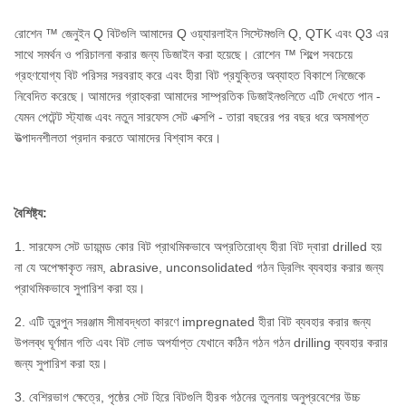
রোশেন ™ জেনুইন Q বিটগুলি আমাদের Q ওয়্যারলাইন সিস্টেমগুলি Q, QTK এবং Q3 এর
সাথে সমর্থন ও পরিচালনা করার জন্য ডিজাইন করা হয়েছে। রোশেন ™ শিল্পে সবচেয়ে
গ্রহণযোগ্য বিট পরিসর সরবরাহ করে এবং হীরা বিট প্রযুক্তির অব্যাহত বিকাশে নিজেকে
নিবেদিত করেছে।
আমাদের গ্রাহকরা আমাদের সাম্প্রতিক ডিজাইনগুলিতে এটি দেখতে পান -
যেমন পেটেন্ট স্ট্যাজ এবং নতুন সারফেস সেট এক্সপি - তারা বছরের পর বছর ধরে অসমাপ্ত
উত্পাদনশীলতা প্রদান করতে আমাদের বিশ্বাস করে।
বৈশিষ্ট্য:
1. সারফেস সেট ডায়মন্ড কোর বিট প্রাথমিকভাবে অপ্রতিরোধ্য হীরা বিট দ্বারা drilled হয়
না যে অপেক্ষাকৃত নরম, abrasive, unconsolidated গঠন ড্রিলিং ব্যবহার করার জন্য
প্রাথমিকভাবে সুপারিশ করা হয়।
2. এটি তুরপুন সরঞ্জাম সীমাবদ্ধতা কারণে impregnated হীরা বিট ব্যবহার করার জন্য
উপলব্ধ ঘূর্ণমান গতি এবং বিট লোড অপর্যাপ্ত যেখানে কঠিন গঠন গঠন drilling ব্যবহার করার
জন্য সুপারিশ করা হয়।
3. বেশিরভাগ ক্ষেত্রে, পৃষ্ঠের সেট হিরে বিটগুলি হীরক গঠনের তুলনায় অনুপ্রবেশের উচ্চ