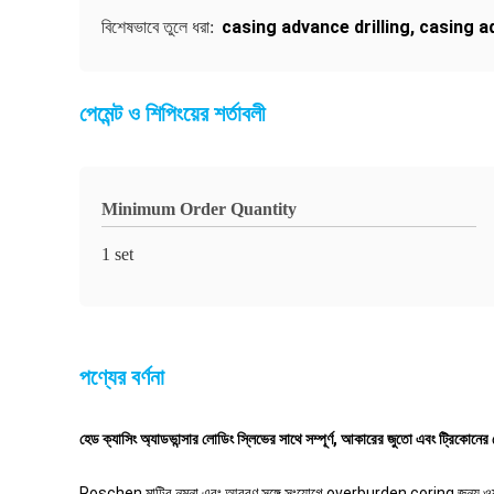
casing advance drilling
,
casing a
বিশেষভাবে তুলে ধরা:
পেমেন্ট ও শিপিংয়ের শর্তাবলী
Minimum Order Quantity
1 set
পণ্যের বর্ণনা
হেড ক্যাসিং অ্যাডভান্সার লোডিং স্লিভের সাথে সম্পূর্ণ, আকারের জুতো এবং ট্রিকোনে
Roschen মাটির নমুনা এবং আবরণ সঙ্গে সংযোগে overburden coring জন্য ওয়্য