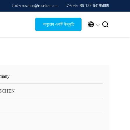
ইমেইল roschen@roschen.com
টেলিফোন: 86-137-64195009


অনুরোধ একটি উদ্ধৃতি
many
SCHEN