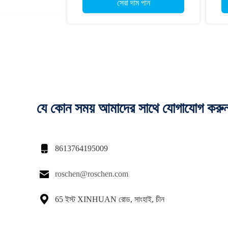
সেরা দাম পান
যে কোন সময় আমাদের সাথে যোগাযোগ করু

8613764195009

roschen@roschen.com

65 ইস্ট XINHUAN রোড, সাংহাই, চীন