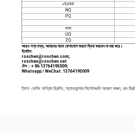
এইচকিউ
NQ
PQ
সাকা
UQ
ZQ
আরও পণ্য তথ্য, আমাদের সাথে যোগাযোগ করতে দ্বিধা করবেন না দয়া করে।
ইমেইল:
roschen@roschen.com;
roschen@roschen.net
টেল :: + 86 13764195009;
Whatsapp / WeChat: 13764195009
ট্যাগ:
কেসিং অগ্রিম ড্রিলিং
,
অ্যাডভান্সার সিস্টেমগুলি আবরণ করুন
,
রক ড্রিল