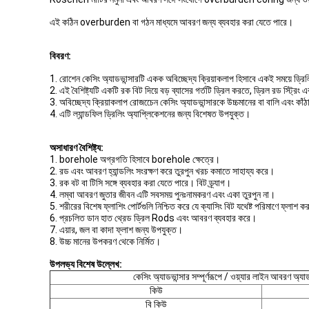
এই কঠিন overburden বা গঠন মাধ্যমে আবরণ জন্য ব্যবহার করা যেতে পারে।
বিবরণ:
1. রোশেন কেসিং অ্যাডভান্সারটি একক অবিচ্ছেদ্য ক্রিয়াকলাপ হিসাবে একই সময়ে ড্রি
2. এই বৈশিষ্ট্যটি একটি রক বিট দিয়ে বড় ব্যাসের গর্তটি ড্রিল করতে, ড্রিল রড স্ট্রি
3. অবিচ্ছেদ্য ক্রিয়াকলাপ রোজচেেন কেসিং অ্যাডভান্সারকে উচ্চমানের বা বালি এবং কা
4. এটি ল্যান্ডফিল ড্রিলিং অ্যাপ্লিকেশনের জন্য বিশেষত উপযুক্ত।
অসাধারণ বৈশিষ্ট্য:
1. borehole অগ্রগতি হিসাবে borehole ক্ষেত্রে।
2. রড এবং আবরণ হ্যান্ডলিং সংরক্ষণ করে তুরপুন খরচ কমাতে সাহায্য করে।
3. রক বট বা টিসি সঙ্গে ব্যবহার করা যেতে পারে। বিট ড্র্যাগ।
4. লম্বা আবরণ জুতার জীবন এটি সবসময় পুনঃনামকরণ এবং একা তুরপুন না।
5. শরীরের বিশেষ ফ্লাশিং পোর্টগুলি নিশ্চিত করে যে ক্যাসিং বিট যথেষ্ট পরিমাণে ফ্লাশ ক
6. প্রচলিত ডান হাত থ্রেড ড্রিল Rods এবং আবরণ ব্যবহার করে।
7. এয়ার, জল বা কাদা ফ্লাশ জন্য উপযুক্ত।
8. উচ্চ মানের উপকরণ থেকে নির্মিত।
উপলভ্য বিশেষ উল্লেখ:
কেসিং অ্যাডভান্সার সম্পূর্ণরূপে / ওয়্যার লাইন আবরণ অ্যাডভা
কিউ
বি কিউ