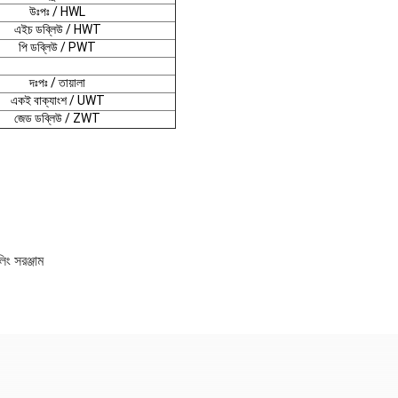
উঃপঃ / HWL
এইচ ডব্লিউ / HWT
পি ডব্লিউ / PWT
দঃপঃ / তায়ালা
একই বাক্যাংশ / UWT
জেড ডব্লিউ / ZWT
িং সরঞ্জাম