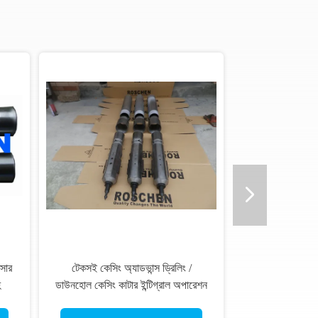
্সার
টেকসই কেসিং অ্যাডভান্স ড্রিলিং /
হ
ডাউনহোল কেসিং কাটার ইন্টিগ্রাল অপারেশন