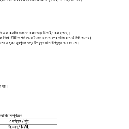
লিং এবং ক্যাসিং সঞ্চালন করার জন্য ডিজাইন করা হয়েছে।
ং এবং শিলা বিটটিকে গর্ত থেকে টানতে এবং তারপর কসিংকে গর্তে ফিরিয়ে দেয়।
ঁঠালের মাধ্যমে তুরপুনের জন্য উপযুক্তভাবে উপযুক্ত করে তোলে।
রা হয়।
ন্সার সম্পূর্ণরূপে
এ ডব্লিউ / সুই
বি.ডব্লু / NWL