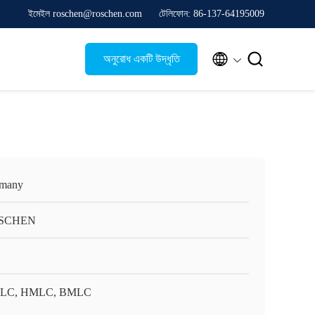
ইমেইল roschen@roschen.com
টেলিফোন: 86-137-64195009


অনুরোধ একটি উদ্ধৃতি
many
SCHEN
LC, HMLC, BMLC