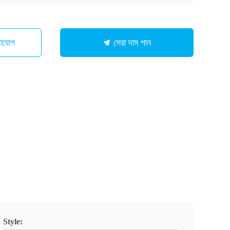
গাযোগ
সেরা দাম পান
Style: