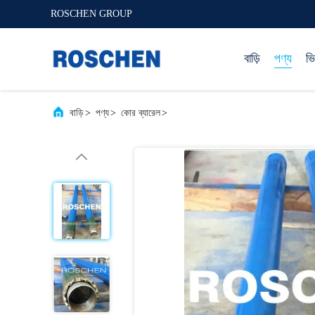
ROSCHEN GROUP
বাড়ি
পণ্য
ভ
বাড়ি
>
পণ্য
>
কোর ব্যারেল
>