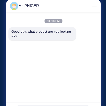
Mr. PHIGER
11:18 PM
Good day, what product are you looking 
অনুরোধ একটি উদ্ধৃতি
for?
টেলিফোন:
86-137-64195009
ফ্যাক্স: 86-021-54380177



