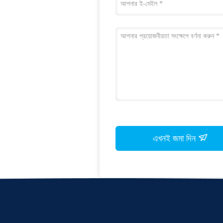
এখনই জমা দিন