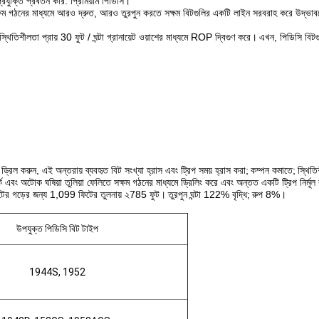
ুক্তি প্রবর্তন করি: প্রিমিয়াম পিডিসি।
 সক্ষম গঠনের মাধ্যমে আরও দ্রুত, আরও তুরপুন করতে সক্ষম বিটগুলির একটি লাইন সরবরাহ করে উদ্ভ
স্থিতিশীলতা প্রায় 30 ফুট / ঘন্টা গ্রানায়েট ওয়াশের মাধ্যমে ROP দ্বিগুণ করে।
এখন, পিডিসি বিটগু
ে ড্রিল করুন, এই অন্তরায় ব্যবহৃত বিট সংখ্যা হ্রাস এবং ট্রিপ সময় হ্রাস করা;
কম্পন কমাতে;
স্থিতি
র্ক এবং অটোক ঘষিয়া তুলিয়া ফেলিতে সক্ষম গঠনের মাধ্যমে ড্রিলিং করে এবং অন্তত একটি ট্রিপ নির্মূ
সেটের গড়ের জন্য 1,099 ফিটের তুলনায় ২785 ফুট।
তুরপুন ঘন্টা 122% বৃদ্ধি;
রুপ 8%।
উপযুক্ত পিডিসি বিট টাইপ
1944S, 1952