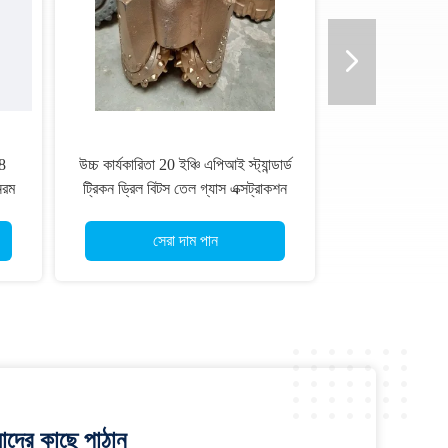
্চি টিসিআই ট্রিকোন বিটস তেলক্ষেত্র
রক রিমার R4 টিসিআই কাটার 8 1/2 ",
ড্রিলিং জন্য রক বিটস
10", 12", 15", 17 1/2 "হার্ডডি
ড্রিলিংয়ের জন্য
সেরা দাম পান
সেরা দাম পান
াদের কাছে পাঠান