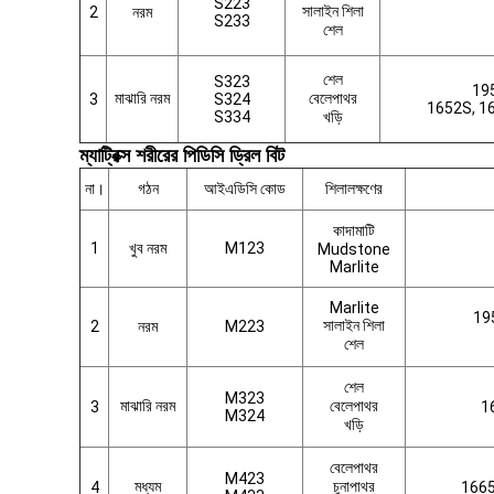
S223
সালাইন শিলা
2
নরম
S233
শেল
শেল
S323
19
মাঝারি নরম
বেলেপাথর
3
S324
1652S, 1
S334
খড়ি
ম্যাট্রিক্স শরীরের পিডিসি ড্রিল বিট
না।
গঠন
আইএডিসি কোড
শিলালক্ষণের
কাদামাটি
1
খুব নরম
M123
Mudstone
Marlite
Marlite
19
সালাইন শিলা
2
নরম
M223
শেল
শেল
M323
মাঝারি নরম
বেলেপাথর
3
1
M324
খড়ি
বেলেপাথর
M423
মধ্যম
চুনাপাথর
4
1665