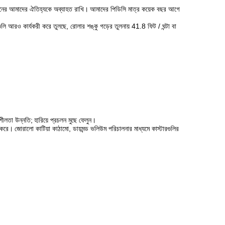
াবনের আমাদের ঐতিহ্যকে অব্যাহত রাখি।
আমাদের পিডিসি মাত্র কয়েক বছর আগে
লি আরও কার্যকরী করে তুলছে, রোলার শঙ্কু গড়ের তুলনায় 41.8 ফিট / ঘন্টা বা
শীলতা উন্নতি;
হারিয়ে প্রচলন মুছে ফেলুন।
ল করে।
জোরালো কাটিয়া কাঠামো, ডায়মন্ড ভলিউম পরিচালনার মাধ্যমে কাস্টারগুলির