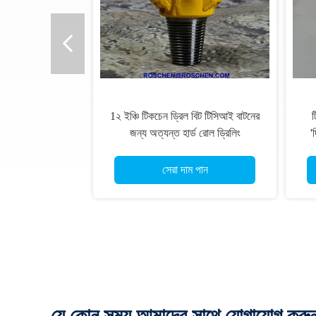
িতা 20 ইঞ্চি এপিআই স্ট্যান্ডার্ড
20 ইঞ্চি বিপরীত সঞ্চালন
ল বিটস তেল গ্যাস এক্সট্রাকশন
IADC517/537 ভাল ড
জন্য
সেরা দাম পান
সেরা দাম প
যে কোন সময় আমাদের সাথে যোগাযোগ করু