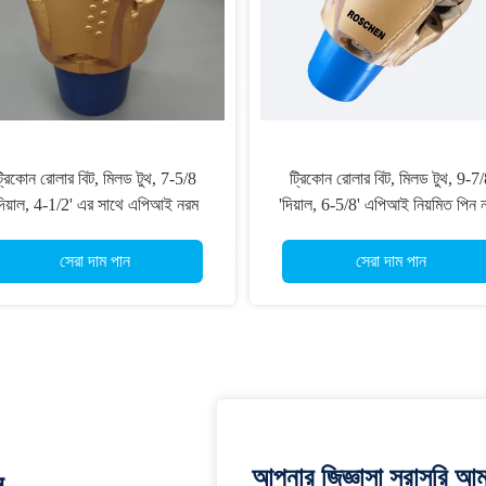
 ট্রিকোন রক বিট
20 "ট্রিকোন বিট IADC517/537 গুদাম
20 ইঞ
্রিলিং জন্য
ড্রিলিং জন্য রক ড্রিল বিট
ান
সেরা দাম পান
আপনার জিজ্ঞাসা সরাসরি আম
ন