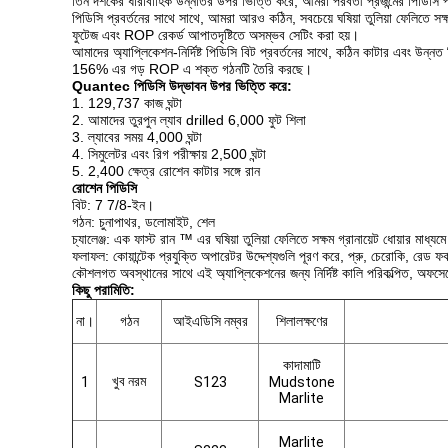
তিন দশকের ধারাবাহিক উন্নতির উপর ভিত্তি করে, আমরা পরবর্তী প্রজন্মের পিডিসি প্রয
পিডিসি প্রবর্তনের সাথে সাথে, আমরা আরও কঠিন, সবচেয়ে ঘষিয়া তুলিয়া ফেলিতে
ফুটেজ এবং ROP রেকর্ড আপাতদৃষ্টিতে অসম্ভব সেটিং করা হয়।
আমাদের অ্যাপ্লিকেশন-নির্দিষ্ট পিডিসি বিট প্রবর্তনের সাথে, কঠিন কাটার এবং উন্নত 
156% এর গড় ROP এ শক্ত গঠনটি তৈরি করছে।
Quantec পিডিসি উদ্ভাবন উপর ভিত্তি করে:
1. 129,737 কাজ ঘন্টা
2. আমাদের তুরপুন ল্যাব drilled 6,000 ফুট শিলা
3. ল্যাবের সময় 4,000 ঘন্টা
4. সিমুলেটর এবং রিগ পরীক্ষায় 2,500 ঘন্টা
5. 2,400 ক্ষেত্র রোশেন কাটার সঙ্গে রান
রোশেন পিডিসি
বিট: 7 7/8-ইন।
গঠন: চুনাপাথর, ডলোমাইট, শেল
চ্যালেঞ্জ: এক ফাস্ট রান ™ এর ঘষিয়া তুলিয়া ফেলিতে সক্ষম গ্রানায়েট ধোয়ার মাধ্যম
ফলাফল: কোয়ান্টেক প্রযুক্তি অপারেটর উদ্দেশ্যগুলি পূরণ করে, প্রু, চেরোকি, রেড ফ
কৌশলগত অবস্থানের সাথে এই অ্যাপ্লিকেশনের জন্য নির্দিষ্ট কালি পরিকল্পিত, অফ
কিছু পরামিতি:
না।
গঠন
আইএডিসি নম্বর
শিলালক্ষণের
কাদামাটি
খুব নরম
1
S123
Mudstone
Marlite
Marlite