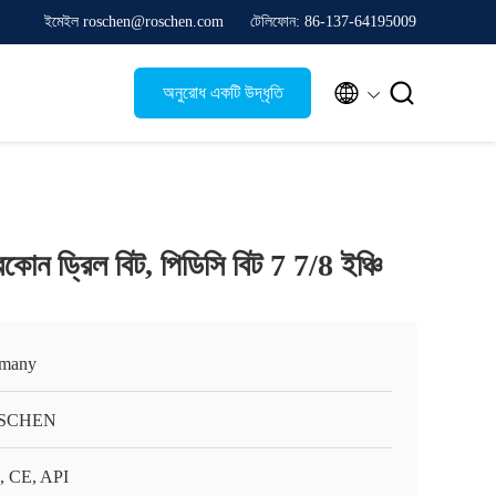
ইমেইল roschen@roschen.com
টেলিফোন: 86-137-64195009


অনুরোধ একটি উদ্ধৃতি
্রিকোন ড্রিল বিট, পিডিসি বিট 7 7/8 ইঞ্চি
many
SCHEN
, CE, API