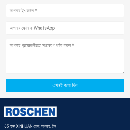
এখনই জমা দিন
65 ইস্ট XINHUAN রোড, সাংহাই, চীন