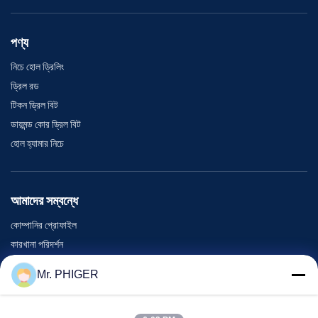
পণ্য
নিচে হোল ড্রিলিং
ড্রিল রড
টিকন ড্রিল বিট
ডায়মন্ড কোর ড্রিল বিট
হোল হ্যামার নিচে
আমাদের সম্বন্ধে
কোম্পানির প্রোফাইল
কারখানা পরিদর্শন
গুণমান নিয়ন্ত্রণ
Mr. PHIGER
সাইট ম্যাপ
আমাদের সাথে যোগাযোগ