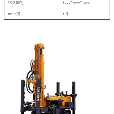
মাত্রা (মিমি)
৪০০০*২০০০*২৩০০
ওজন (টি)
7.3