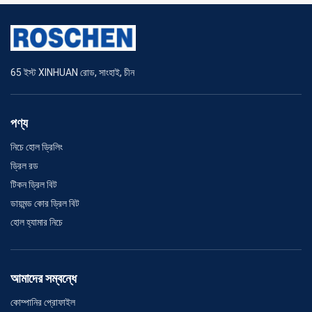
65 ইস্ট XINHUAN রোড, সাংহাই, চীন
পণ্য
নিচে হোল ড্রিলিং
ড্রিল রড
টিকন ড্রিল বিট
ডায়মন্ড কোর ড্রিল বিট
হোল হ্যামার নিচে
আমাদের সম্বন্ধে
কোম্পানির প্রোফাইল