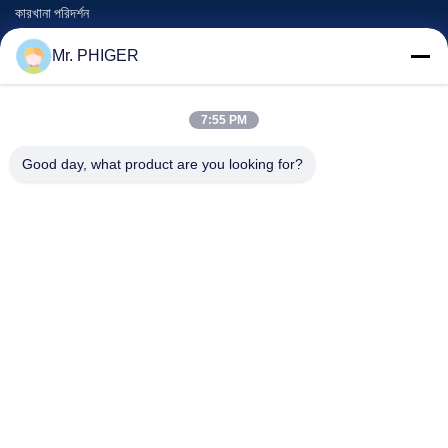
কারখানা পরিদর্শন
গুণমান নিয়ন্ত্রণ
Mr. PHIGER
সাইট ম্যাপ
আমাদের সাথে যোগাযোগ
7:55 PM
Good day, what product are you looking for?
ঘটনা
মামলা
খবর
আমাদের সাথে যোগাযোগ
টেলিফোন:
0086-137-64195009