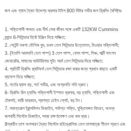
জল এবং গ্যাস দ্বৈত উদ্দেশ্য ক্রলার টাইপ 800 মিটার গভীর জল ড্রিলিং বৈশিষ্ট্যঃ
1. শক্তিশালী ক্ষমতা এবং দীর্ঘ সেবা জীবন সঙ্গে একটি 132KW Cummins
ব্র্যান্ড 6-সিলিন্ডার টার্বো ইঞ্জিন দিয়ে সজ্জিত;
2. পেটেন্ট নকশা যৌগিক বুম, ডবল তেল সিলিন্ডার উত্তোলন, টাওয়ার শক্তিশালী;
3. (ইতালি আমদানি তেল পাম্প) 3 তেল পাম্প, ফোম পাম্প, লিঞ্চ, মাল্টি ফাংশন
জেনারেটর, সামনের আউটরিগার সুইং আর্ম তেল সিলিন্ডার দিয়ে সজ্জিত;
4. প্রতিটি ড্রিলিং প্ল্যাটফর্ম তেল সিলিন্ডার রক্ষা করার জন্য প্রধান বাহুতে একটি
ব্যফেল দিয়ে সজ্জিত;
5. গর্তের ব্যাস বড়, গর্ত গভীর, এবং অগ্রগতি গতি দ্রুত।
6- ড্রিলিং রিগ চ্যাসিঃ শক্তিশালী ইস্পাত ক্রলার, বড় চ্যাসি, শক্তিশালী এবং
টেকসই, ভারী ভারবহন, প্রশস্ত চেইন প্লেট, বড় টন।
7. সমান্তরাল ট্রান্সমিশন ডিজাইন, পর্যাপ্ত শক্তি, যুক্তিসঙ্গত বিতরণ, অনন্য
জলবাহী সিস্টেম ডিজাইন, সহজ রক্ষণাবেক্ষণ এবং কম ব্যয়।
8স্বাধীন তাপ অপসারণ দ্বৈত সিস্টেম হাইড্রোলিক তেল তাপমাত্রা শীতল গ্রহণ এবং