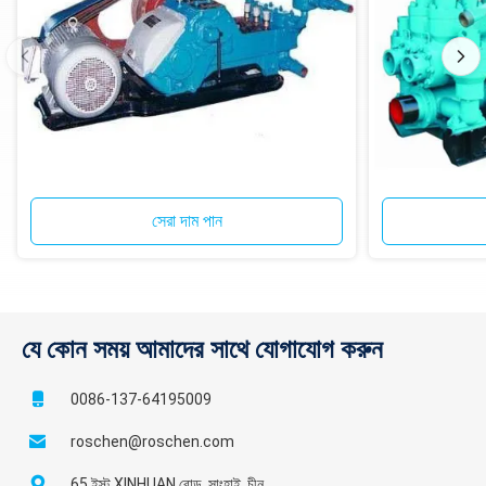
সেরা দাম পান
যে কোন সময় আমাদের সাথে যোগাযোগ করুন
0086-137-64195009
roschen@roschen.com
65 ইস্ট XINHUAN রোড, সাংহাই, চীন