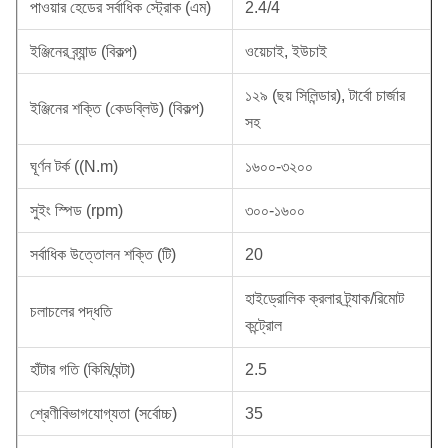
পাওয়ার হেডের সর্বাধিক স্ট্রোক (এম)
2.4/4
ইঞ্জিনের ব্র্যান্ড (বিকল্প)
ওয়েচাই, ইউচাই
১২৯ (ছয় সিলিন্ডার), টার্বো চার্জার
ইঞ্জিনের শক্তি (কেডব্লিউ) (বিকল্প)
সহ
ঘূর্ণন টর্ক ((N.m)
১৬০০-৩২০০
সুইং স্পিড (rpm)
৩০০-১৬০০
সর্বাধিক উত্তোলন শক্তি (টি)
20
হাইড্রোলিক ক্রলার ট্র্যাক/রিমোট
চলাচলের পদ্ধতি
কন্ট্রোল
হাঁটার গতি (কিমি/ঘন্টা)
2.5
শ্রেণীবিভাগযোগ্যতা (সর্বোচ্চ)
35