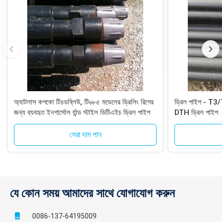
অ্যাটলাস কপকো টি৪ডব্লিউ, টি৬৮৫ মডেলের ড্রিলিং রিগের
ড্রিল পাইপ - T
জন্য ব্যবহৃত ইনগার্সোল র্যান্ড স্টাইল ডিটিএইচ ড্রিল পাইপ
DTH ড্রিল পাইপ
সেরা দাম পান
যে কোন সময় আমাদের সাথে যোগাযোগ করুন
0086-137-64195009