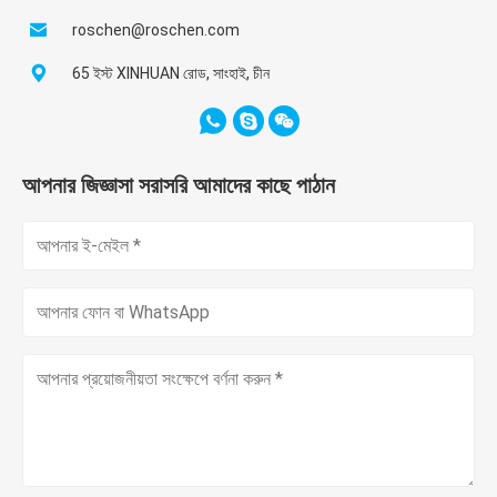
roschen@roschen.com
65 ইস্ট XINHUAN রোড, সাংহাই, চীন
আপনার জিজ্ঞাসা সরাসরি আমাদের কাছে পাঠান