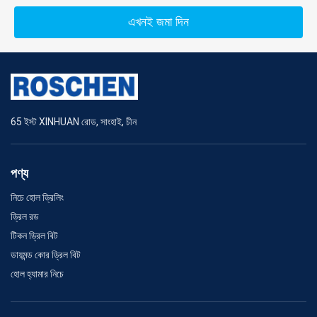
এখনই জমা দিন
65 ইস্ট XINHUAN রোড, সাংহাই, চীন
পণ্য
নিচে হোল ড্রিলিং
ড্রিল রড
টিকন ড্রিল বিট
ডায়মন্ড কোর ড্রিল বিট
হোল হ্যামার নিচে