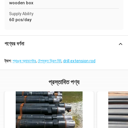
wooden box
Supply Ability
60 pcs/day
পণ্যের বর্ণনা
ট্যাগ:
শ্যাঙ্ক অ্যাডাপ্টার
,
টেপযুক্ত ড্রিল বিট
,
drill extension rod
প্রস্তাবিত পণ্য