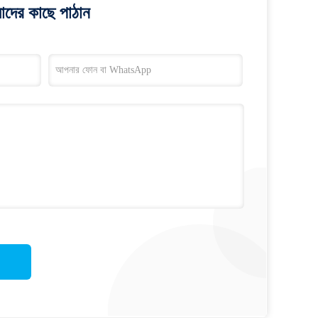
াদের কাছে পাঠান