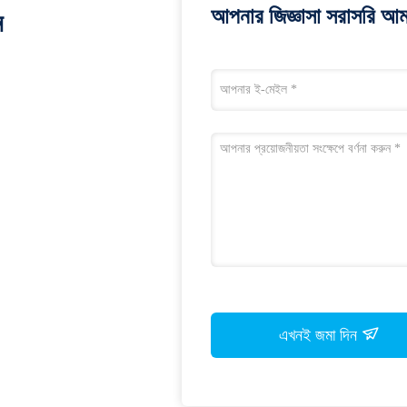
আপনার জিজ্ঞাসা সরাসরি আম
ন
এখনই জমা দিন