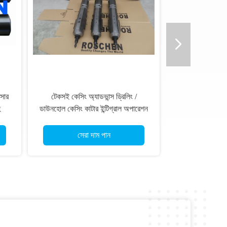
্সার
টেকসই কেসিং অ্যাডভান্স ড্রিলিং /
হ
ডাউনহোল কেসিং কাটার ইন্টিগ্রাল অপারেশন
সেরা দাম পান