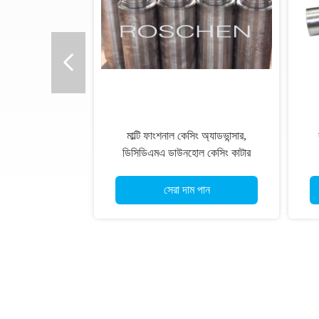
মাল্টি ফাংশনাল কেসিং অ্যাডভান্সার,
ডিসিডিএমএ ডাউনহোল কেসিং কাটার
সেরা দাম পান