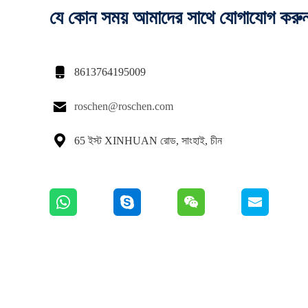
যে কোন সময় আমাদের সাথে যোগাযোগ করু

8613764195009

roschen@roschen.com

65 ইস্ট XINHUAN রোড, সাংহাই, চীন