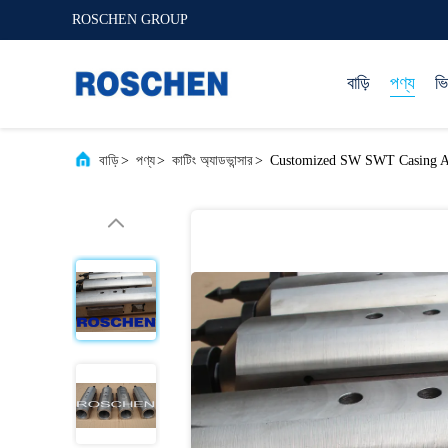
ROSCHEN GROUP
বাড়ি
পণ্য
ভ
বাড়ি
>
পণ্য
>
কাটিং অ্যাডভান্সার
>
Customized SW SWT Casing Adv