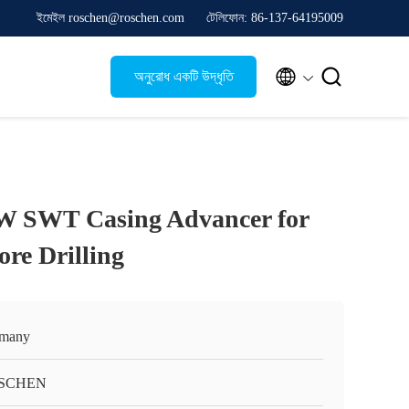
ইমেইল roschen@roschen.com
টেলিফোন: 86-137-64195009


অনুরোধ একটি উদ্ধৃতি
W SWT Casing Advancer for
ore Drilling
many
SCHEN