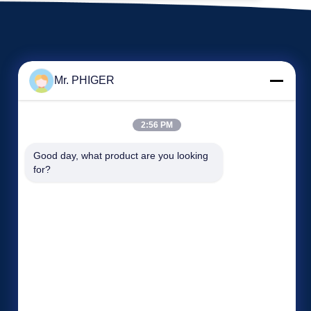
Mr. PHIGER
2:56 PM
Good day, what product are you looking 
অনুরোধ একটি উদ্ধৃতি
for?
টেলিফোন:
86-137-64195009
ফ্যাক্স: 86-021-54380177



