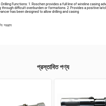
lling Functions: 1. Roschen provides a full line of wireline casing ad
through difficult overburden or formations. 2. Provides a positive lat
vancer has been designed to allow drilling and casing
িং সরঞ্জাম
প্রস্তাবিত পণ্য