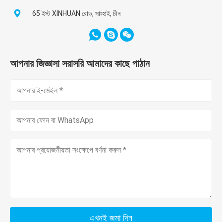
65 ইস্ট XINHUAN রোড, সাংহাই, চীন
আপনার জিজ্ঞাসা সরাসরি আমাদের কাছে পাঠান
এখনই জমা দিন