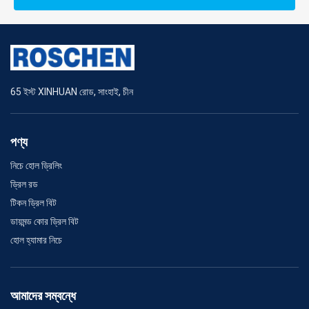
65 ইস্ট XINHUAN রোড, সাংহাই, চীন
পণ্য
নিচে হোল ড্রিলিং
ড্রিল রড
টিকন ড্রিল বিট
ডায়মন্ড কোর ড্রিল বিট
হোল হ্যামার নিচে
আমাদের সম্বন্ধে