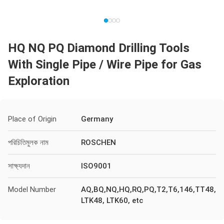
HQ NQ PQ Diamond Drilling Tools
With Single Pipe / Wire Pipe for Gas
Exploration
Place of Origin
Germany
পরিচিতিমুলক নাম
ROSCHEN
সাক্ষ্যদান
ISO9001
Model Number
AQ,BQ,NQ,HQ,RQ,PQ,T2,T6,146,TT48,
LTK48, LTK60, etc