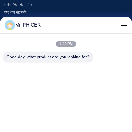
কোম্পানির প্রোফাইল
কারখানা পরিদর্শন
গুণমান নিয়ন্ত্রণ
Mr. PHIGER
সাইট ম্যাপ
আমাদের সাথে যোগাযোগ
1:40 PM
Good day, what product are you looking for?
ঘটনা
মামলা
খবর
আমাদের সাথে যোগাযোগ
টেলিফোন:
0086-137-64195009