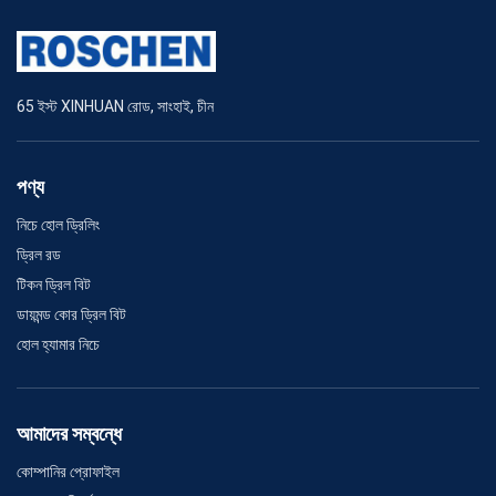
65 ইস্ট XINHUAN রোড, সাংহাই, চীন
পণ্য
নিচে হোল ড্রিলিং
ড্রিল রড
টিকন ড্রিল বিট
ডায়মন্ড কোর ড্রিল বিট
হোল হ্যামার নিচে
আমাদের সম্বন্ধে
কোম্পানির প্রোফাইল