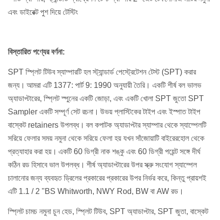
এবং ডাইরেক্ট পুশ দিয়ে টেস্টিং
বিস্তারিত পণ্যের বর্ণনা:
SPT স্প্লিট টিউব স্যাম্পারটি হল স্ট্যান্ডার্ড পেস্ট্রেটেশন টেস্ট (SPT) করার
জন্য।
আমরা এটি 1377: পার্ট 9: 1990 অনুযায়ী তৈরি। একটি শীর্ষ বল ভালভ
অ্যাডাপ্টারের, স্প্লিট স্পুনের একটি জোড়া, এবং একটি খোলা SPT জুতো SPT
Sampler একটি সম্পূর্ণ সেট রচনা।
উভয় প্লাস্টিকের টাইপ এবং ইস্পাত টাইপ
বাস্কেট retainers উপলব্ধ।
বল কপাটক অ্যাডাপ্টার স্যাম্পার থেকে স্যাম্পেলটি
সরিয়ে ফেলার সময় নমুনা থেকে সরিয়ে ফেলা হয় যখন সাঁজোয়াটি বাইরেরহোল থেকে
প্রত্যাহার করা হয়।
একটি 60 ডিগ্রী নাক শঙ্কু এবং 60 ডিগ্রী পয়েন্ট সঙ্গে দীর্ঘ
কঠিন রড হিসাবে ভাল উপলব্ধ।
শীর্ষ অ্যাডাপ্টারের উপর স্ক্রু সংযোগ স্যাম্পেল
চালানোর জন্য ব্যবহৃত ড্রিলের প্রকারের প্রকারের উপর নির্ভর করে, কিন্তু প্রায়শই
এটি 1.1 / 2 "BS Whitworth, NWY Rod, BW বা AW রড।
স্প্লিট চামচ নমুনা চুন হেড, স্প্লিট টিউব, SPT অ্যাডাপ্টার, SPT জুতা, বাস্কেট