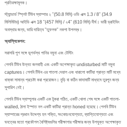
প্রতিরক্ষামূলক।
স্ট্যান্ডার্ড স্প্লিট টিউব স্যাম্পার ২ "(50.8 মিমি) ওডি এক্স 1.3 / 8" (34.9
মিলিমিটার) আইডি এক্স 18 "(457 মিমি) / ২4" (610 মিমি) দীর্ঘ। ভারী ড্রাইভিং
অবস্থার জন্য, ভারি দায়িত্ব "তুফলক" নকশা উপলব্ধ।
অ্যাপ্লিকেশন:
সরাসরি পুশ সঙ্গে ভূগর্ভস্থ পানির নমুনা এবং টেস্টিং
শেলবি টিউব উন্নত জলবাহী এবং একটি অপেক্ষাকৃত undisturbed মাটি নমুনা
captures।
শেলবি টিউব এর পাতলা দেয়াল এবং ধারালো কাটিয়া প্রান্ত মাটি মধ্যে
ধাক্কা সামান্য প্রচেষ্টা করা প্রয়োজন।
নুড়ি বা কঠিন কাদামাটি মাধ্যমে তুরপুন জন্য
সুপারিশ নেই।
শেলবি টিউব স্যাম্পুলার একটি এক টুকরা গঠিত, একটি খোলা শেষ সঙ্গে একটি পাতলা-
walled, ঠালা ইস্পাত নল একটি কাটিয়া প্রান্ত honed হয়েছে।
শেলবি টিউব
স্যাম্পারের প্রধান উদ্দেশ্য হল শক্তি, সংকোচনযোগ্যতা, ব্যাপ্তিযোগ্যতা এবং
ঘনত্বের মতো প্রকৌশল বৈশিষ্ট্যগুলির পরীক্ষাগার পরীক্ষার জন্য উপযুক্ত অপেক্ষাকৃত