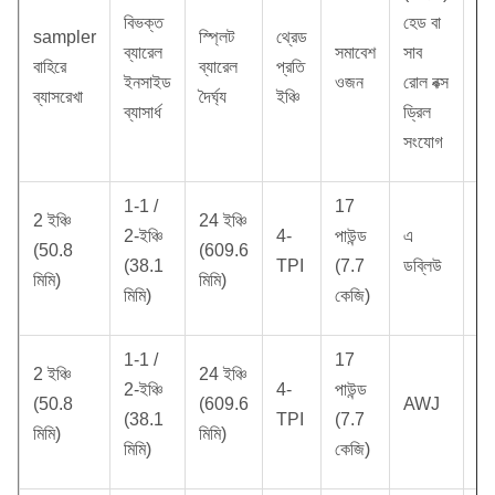
বিভক্ত
হেড বা
sampler
স্প্লিট
থ্রেড
বি
ব্যারেল
সমাবেশ
সাব
বাহিরে
ব্যারেল
প্রতি
অং
ইনসাইড
ওজন
রোল বক্স
ব্যাসরেখা
দৈর্ঘ্য
ইঞ্চি
সংখ
ব্যাসার্ধ
ড্রিল
সংযোগ
1-1 /
17
2 ইঞ্চি
24 ইঞ্চি
2-ইঞ্চি
4-
পাউন্ড
এ
(50.8
(609.6
2
(38.1
TPI
(7.7
ডব্লিউ
মিমি)
মিমি)
মিমি)
কেজি)
1-1 /
17
2 ইঞ্চি
24 ইঞ্চি
2-ইঞ্চি
4-
পাউন্ড
(50.8
(609.6
AWJ
2
(38.1
TPI
(7.7
মিমি)
মিমি)
মিমি)
কেজি)