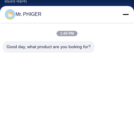
কারখানা পরিদর্শন
গুণমান নিয়ন্ত্রণ
Mr. PHIGER
সাইট ম্যাপ
আমাদের সাথে যোগাযোগ
1:40 PM
Good day, what product are you looking for?
ঘটনা
মামলা
খবর
আমাদের সাথে যোগাযোগ
টেলিফোন:
0086-137-64195009