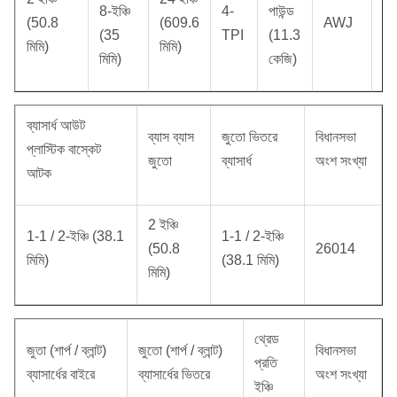
8-ইঞ্চি
4-
পাউন্ড
(50.8
(609.6
AWJ
2
(35
TPI
(11.3
মিমি)
মিমি)
মিমি)
কেজি)
ব্যাসার্ধ আউট
ব্যাস ব্যাস
জুতো ভিতরে
বিধানসভা
প্লাস্টিক বাস্কেট
জুতো
ব্যাসার্ধ
অংশ সংখ্যা
আটক
2 ইঞ্চি
1-1 / 2-ইঞ্চি (38.1
1-1 / 2-ইঞ্চি
(50.8
26014
মিমি)
(38.1 মিমি)
মিমি)
থ্রেড
জুতা (শার্প / ব্লান্ট)
জুতো (শার্প / ব্লান্ট)
বিধানসভা
প্রতি
ব্যাসার্ধের বাইরে
ব্যাসার্ধের ভিতরে
অংশ সংখ্যা
ইঞ্চি