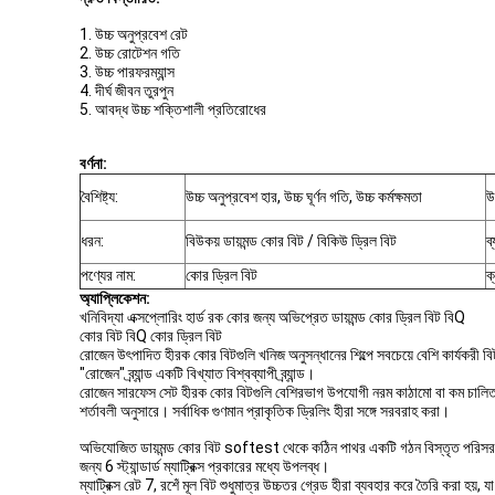
1. উচ্চ অনুপ্রবেশ রেট
2. উচ্চ রোটেশন গতি
3. উচ্চ পারফরম্যান্স
4. দীর্ঘ জীবন তুরপুন
5. আবদ্ধ উচ্চ শক্তিশালী প্রতিরোধের
বর্ণনা:
বৈশিষ্ট্য:
উচ্চ অনুপ্রবেশ হার, উচ্চ ঘূর্ণন গতি, উচ্চ কর্মক্ষমতা
উ
ধরন:
বিউকয় ডায়মন্ড কোর বিট / বিকিউ ড্রিল বিট
ব
পণ্যের নাম:
কোর ড্রিল বিট
ক
অ্যাপ্লিকেশন:
খনিবিদ্যা এক্সপ্লোরিং হার্ড রক কোর জন্য অভিপ্রেত ডায়মন্ড কোর ড্রিল বিট বিQ
কোর বিট বিQ কোর ড্রিল বিট
রোজেন উৎপাদিত হীরক কোর বিটগুলি খনিজ অনুসন্ধানের শিল্পে সবচেয়ে বেশি কার্যকরী বিট
"রোজেন" ব্র্যান্ড একটি বিখ্যাত বিশ্বব্যাপী ব্র্যান্ড।
রোজেন সারফেস সেট হীরক কোর বিটগুলি বেশিরভাগ উপযোগী নরম কাঠামো বা কম চালিত ড্র
শর্তাবলী অনুসারে। সর্বাধিক গুণমান প্রাকৃতিক ড্রিলিং হীরা সঙ্গে সরবরাহ করা।
অভিযোজিত ডায়মন্ড কোর বিট softest থেকে কঠিন পাথর একটি গঠন বিস্তৃত পরিসর পারেন
জন্য 6 স্ট্যান্ডার্ড ম্যাট্রিক্স প্রকারের মধ্যে উপলব্ধ।
ম্যাট্রিক্স রেট 7, রশেঁ মূল বিট শুধুমাত্র উচ্চতর গ্রেড হীরা ব্যবহার করে তৈরি করা হয়,