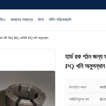
িডিও
আমাদের সম্বন্ধে
ঘটনা
পার্টস পরিষেবাগুলি
 ড্রিল বিট বিQ HQ এনকিউ PQ খনি অনুসন্ধান
হার্ড রক গঠন জন্য
PQ খনি অনুসন্ধান
উৎপত্তি স্থল
জার্ম
পরিচিতিমুলক নাম
RO