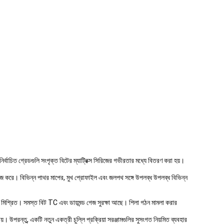
র্বাচিত গ্রেডগুলি সংপৃক্ত বিটের ম্যাট্রিক্স সিরিজের গভীরতার মধ্যে বিতরণ করা হয়।
াজ করে। বিভিন্ন পাথর মাপের, মুখ প্রোফাইল এবং জলপথ সঙ্গে উপলব্ধ উপলব্ধ বিভিন্ন
ে মিশ্রিত। সমস্ত বিট TC এবং ডায়মন্ড গেজ সুরক্ষা আছে। শিলা গঠন মামলা করার
 যায়। উপরন্তু, একটি নতুন একত্রী চুল্লি প্রক্রিয়া সরঞ্জামগুলির সুসংগত নিয়মিত ব্যবহার