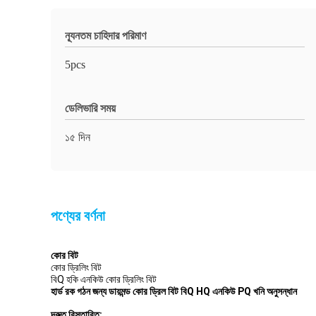
ন্যূনতম চাহিদার পরিমাণ
5pcs
ডেলিভারি সময়
১৫ দিন
পণ্যের বর্ণনা
কোর বিট
কোর ড্রিলিং বিট
বিQ হকি এনকিউ কোর ড্রিলিং বিট
হার্ড রক গঠন জন্য ডায়মন্ড কোর ড্রিল বিট বিQ HQ এনকিউ PQ খনি অনুসন্ধান
দ্রুত বিস্তারিত: