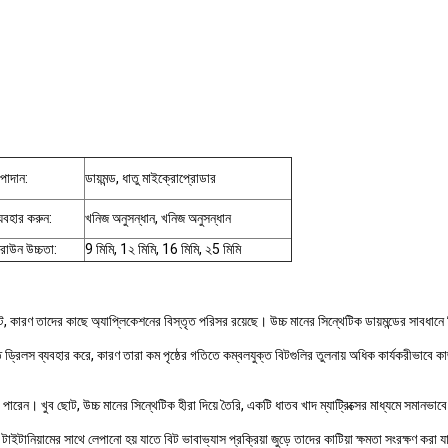
পাদান:
ডায়মন্ড, ধাতু মাইক্রোপ্রোডার
্যবহার করুন:
খনিজ অনুসন্ধান, খনিজ অনুসন্ধান
্রাউন উচ্চতা:
9 মিমি, 1২ মিমি, 16 মিমি, ২5 মিমি
, কারণ তাদের কাছে অ্যাপ্লিকেশনের বিস্তৃত পরিসর রয়েছে। উচ্চ মানের সিন্থেটিক ডায়মন্ডের সাবধানে নি
িলস ব্যবহার করে, কারণ তারা কম পৃষ্ঠের গতিতে কম্বলযুক্ত বিটগুলির তুলনায় অধিক কার্যকরীভাবে ক
। খুব ছোট, উচ্চ মানের সিন্থেটিক হীরা দিয়ে তৈরি, একটি ধাতব খাদ ম্যাট্রিক্সের মাধ্যমে সমানভাব
 যা টাইটানিয়ামের সাথে লেপানো হয় যাতে বিট ভাবাভ্যাস প্রক্রিয়া জুড়ে তাদের কাটিয়া ক্ষমতা সংরক্ষণ করা