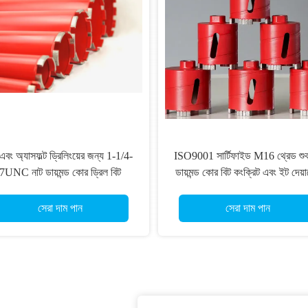
ট, কংক্রিটে
এনএমএলসি ডায়মন্ড কোর ড্রিল বিট
মান ১ ১/৪"
এনএমএলসি কোর ব্যারেলের জন্য ব্যবহৃত
সেরা দাম পান