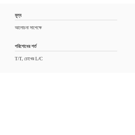
মূল্য
আলোচনা সাপেক্ষে
পরিশোধের শর্ত
T/T, চোখের L/C