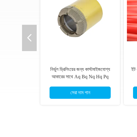
ISO9001 সার্টিফাইড M16 থ্রেড শুকনো
১" - ৬" ডায়মন্ড কোর বিট সে
ডায়মন্ড কোর বিট কংক্রিট এবং ইট দেয়ালের
ভেজা কোর করার জন্য শিল্প 
জন্য
থ্রেড সহ
সেরা দাম পান
সেরা দাম পান