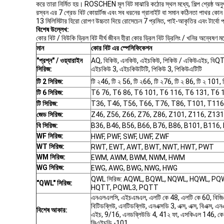
করে তারা নির্মিত হয়। ROSCHEN মূল বিট মাঝারি কঠোর স্থল মধ্যে, শিল্প শ্রেষ্ঠ অনুপ
রস্বন এর 7 গ্রেড বিট কোয়ার্টজ এবং সব ধরনের গ্রানাইট বা সমান কঠিনতা পাথর কোন 
13 মিলিমিটার হিরো রোপণ উচ্চতা দিয়ে রোসেচেন 7 প্রমিত, পাই-আকৃতির এবং টার্বো 
বিশেষ উল্লেখ:
কোর বিট / বিউকি ড্রিল বিট দীর্ঘ জীবন হীরা কোর ড্রিল বিট ড্রিলিং / খনির অন্বেষণ ম
মান
কোর বিট এর স্পেসিফিকেশন
"প্রশ্ন" / ওয়্যারাইন
AQ, বিকিউ, এনকিউ, এইচকিউ, পিকিউ / একিউএইচ, বিQTK
সিরিজ:
এইচকিউ 3, এইচকিউটিটি, পিকিউ 3, পিকিউএটিটি
টি 2 সিরিজ:
টি ২46, টি ২ 56, টি ২66, টি ২76, টি ২ 86, টি ২ 101,
টি 6 সিরিজ:
T6 76, T6 86, T6 101, T6 116, T6 131, T6
টি সিরিজ:
T36, T46, T56, T66, T76, T86, T101, T11
জেড সিরিজ:
Z46, Z56, Z66, Z76, Z86, Z101, Z116, Z13
বি সিরিজ:
B36, B46, B56, B66, B76, B86, B101, B116,
WF সিরিজ:
HWF, PWF, SWF, UWF, ZWF
WT সিরিজ:
RWT, EWT, AWT, BWT, NWT, HWT, PWT
WM সিরিজ:
EWM, AWM, BWM, NWM, HWM
WG সিরিজ:
EWG, AWG, BWG, NWG, HWG
QWL সিরিজ: AQWL, BQWL, NQWL, HQWL, P
"QWL" সিরিজ:
HQTT, PQWL3, PQTT
এনএলএলসি, এইচএমএল, এলটি কে 48, এলটি কে 60, বিজিএম,
বিটিডব্লিউ, এনটিডব্লিউ, এনএক্সডি 3, এক্স, এক্স, বিএক্স, এনএক্
বিশেষ আকার:
এইচ, 9/16, এনডব্লিউডি 4, 41২ ফা, এসকিএল 146, কে
সিএইচডি -101