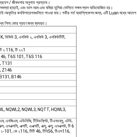
্রবেশ / জীবদ্দশায় অনুপাত প্রস্তাব।
সমস্যা ছাড়াই, এবং ভাল নরম এবং ঘষিয়া তুলিয়া ফেলিতে সক্ষম স্থল অভিযোজিত হয়।
পাই-আকৃতির কনফিগারেশনগুলিতে পাওয়া যায়। গভীর গর্ত অ্যাপ্লিকেশন জন্য, এটি Luan মধ্যে আদেশ ক
ধ্যে শিলা কোর গ্রহণ জন্য ব্যবহৃত।
, বিকিউ 3, এনকিউ ২, এনকিউ 3, এনকিউটিটি,
 টি ২ 116, টি ২২1
 146, T6S 101, T6S 116
6, T131
1, Z146
 B131, B146
QWL, NQWL2, NQWL3, NQTT, HQWL3,
 এনজিএম, এডিবিজি, টিবিডব্লিউ, টিএনডব্লু, এটউ,
স, এনএক্সসি, এক্সটি, এএক্সটি, এক্সু, এক্সু, এনএক্সউ, টি 6
 ২-101, কে ২116, টিটি 46, টিবি56, টিএস116,