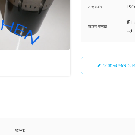
সাক্ষ্যদান
ISO
টি। 
মডেল নম্বার
-২0,
আমাদের সাথে যো
মডেল: