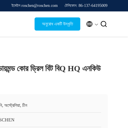
ইমেইল roschen@roschen.com
টেলিফোন: 86-137-64195009


অনুরোধ একটি উদ্ধৃতি
 ডায়মন্ড কোর ড্রিল বিট বিQ HQ এনকিউ
ানি, অস্ট্রেলিয়া, চীন
SCHEN