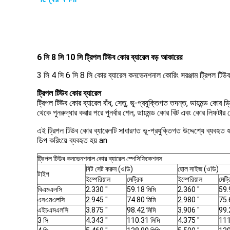
6 সি 8 সি 10 সি ট্রিপল টিউব কোর ব্যারেল বড় আকারের
3 সি 4 সি 6 সি 8 সি কোর ব্যারেল কনভেনশনাল কোরিং সরঞ্জাম ট্রিপল টিউব
ট্রিপল টিউব কোর ব্যারেল
ট্রিপল টিউব কোর ব্যারেল বাঁধ, সেতু, ভূ-প্রযুক্তিগত তদন্ত, ডায়মন্ড কোর ড
থেকে পুনরুদ্ধার করার পরে পুনর্বার শেল, ডায়মন্ড কোর বিট এবং কোর লিফটা
এই ট্রিপল টিউব কোর ব্যারেলটি সাধারণত ভূ-প্রযুক্তিগত উদ্দেশ্যে ব্যবহৃ
ডিপ করিংয়ে ব্যবহৃত হয় an
ট্রিপল টিউব কনভেনশনাল কোর ব্যারেল স্পেসিফিকেশনস
বিট সেট করুন (ওডি)
হোল সাইজ (ওডি)
টাইপ
ইম্পেরিয়াল
মেট্রিক
ইম্পেরিয়াল
মেট্
বিএমএলসি
2.330 "
59.18 মিমি
2.360 "
59.
এনএমএলসি
2.945 "
74.80 মিমি
2.980 "
75.
এইচএমএলসি
3.875 "
98.42 মিমি
3.906 "
99.
3 সি
4.343 "
110.31 মিমি
4.375 "
111