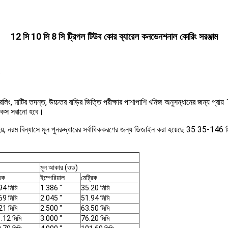
12 সি 10 সি 8 সি
ট্রিপল টিউব কোর ব্যারেল কনভেনশনাল কোরিং সরঞ্জাম
্রিলিং, মাটির তদন্ত, উচ্চতর বাড়ির ভিত্তি পরীক্ষার পাশাপাশি খনিজ অনুসন্ধানের জন্য প্রা
র কেস সরানো হবে।
ত হয়, নরম বিন্যাসে মূল পুনরুদ্ধারের সর্বাধিককরণের জন্য ডিজাইন করা হয়েছে 35 35-14
মূল আকার (ওড)
রিক
ইম্পেরিয়াল
মেট্রিক
94 মিমি
1.386 "
35.20 মিমি
69 মিমি
2.045 "
51.94 মিমি
21 মিমি
2.500 "
63.50 মিমি
.12 মিমি
3.000 "
76.20 মিমি