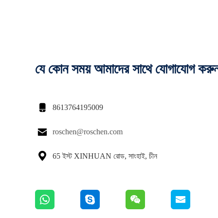
যে কোন সময় আমাদের সাথে যোগাযোগ করু

8613764195009

roschen@roschen.com

65 ইস্ট XINHUAN রোড, সাংহাই, চীন