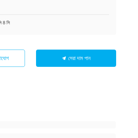
ি 8 সি
গাযোগ
সেরা দাম পান