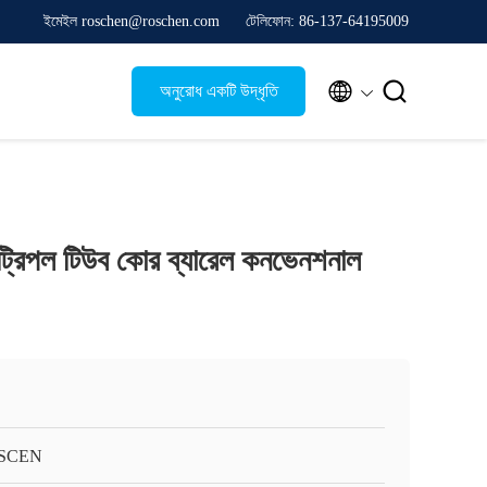
ইমেইল roschen@roschen.com
টেলিফোন: 86-137-64195009


অনুরোধ একটি উদ্ধৃতি
ট্রিপল টিউব কোর ব্যারেল কনভেনশনাল
SCEN