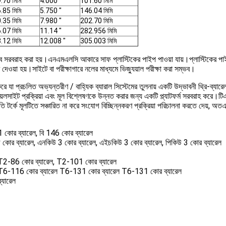
.70 মিমি
4.000 "
101.60 মিমি
.85 মিমি
5.750 "
146.04 মিমি
.35 মিমি
7.980 "
202.70 মিমি
.07 মিমি
11.14 "
282.956 মিমি
.12 মিমি
12.008 "
305.003 মিমি
ব সরবরাহ করা হয়।এনএমএলসি আকারে সাফ প্লাস্টিকের পাইপ পাওয়া যায়।প্লাস্টিকের পাইপগ
েওয়া হয়।সাইটে বা পরীক্ষাগারে নলের মাধ্যমে ভিজ্যুয়াল পরীক্ষা করা সম্ভব।
 যা প্রচলিত অভ্যন্তরীণ / বাহ্যিক ব্যারাল সিস্টেমের তুলনায় একটি উদ্ভাবনী থ্রি-ব্যারেল
়েলসাইট প্রক্রিয়া এবং মূল বিশ্লেষণকে উন্নত করার জন্য একটি প্ল্যাটফর্ম সরবরাহ করে।ট
ি টর্কে মূলটিতে সঞ্চারিত না করে সংযোগ বিচ্ছিন্নকরণ প্রক্রিয়া পরিচালনা করতে দেয়, অ
1 কোর ব্যারেল, বি 146 কোর ব্যারেল
 কোর ব্যারেল, এনকিউ 3 কোর ব্যারেল, এইচকিউ 3 কোর ব্যারেল, পিকিউ 3 কোর ব্যারেল
T2-86 কোর ব্যারেল, T2-101 কোর ব্যারেল
T6-116 কোর ব্যারেল T6-131 কোর ব্যারেল T6-131 কোর ব্যারেল
যারেল