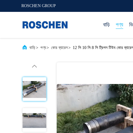
ROSCHEN GROUP
বাড়ি
পণ্য
ভ
বাড়ি
>
পণ্য
>
কোর ব্যারেল
>
12 সি 10 সি 8 সি ট্রিপল টিউব কোর ব্যারে