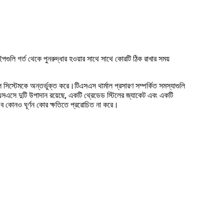
ুলি গর্ত থেকে পুনরুদ্ধার হওয়ার সাথে সাথে কোরটি ঠিক রাখার সময়
 সিস্টেমকে অন্তর্ভুক্ত করে।টিএসএস থার্মাল প্রসারণ সম্পর্কিত সমস্যাগুলি
িএসএসে দুটি উপাদান রয়েছে, একটি থ্রেডেড স্টিলের জ্যাকেট এবং একটি
তএব কোনও ঘূর্ণন কোর ক্ষতিতে প্ররোচিত না করে।