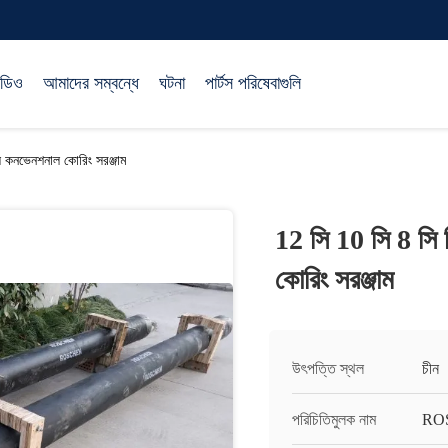
িডিও
আমাদের সম্বন্ধে
ঘটনা
পার্টস পরিষেবাগুলি
ল কনভেনশনাল কোরিং সরঞ্জাম
12 সি 10 সি 8 সি 
কোরিং সরঞ্জাম
উৎপত্তি স্থল
চীন
পরিচিতিমুলক নাম
RO