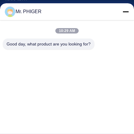
গুণমান নিয়ন্ত্রণ
Mr. PHIGER
সাইট ম্যাপ
আমাদের সাথে যোগাযোগ
10:29 AM
Good day, what product are you looking for?
ঘটনা
মামলা
খবর
আমাদের সাথে যোগাযোগ
টেলিফোন:
0086-137-64195009