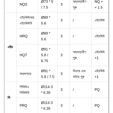
Ø73 * 5
অভ্যন্তরীণ
NQ +
NQS
3
/ 7.5
পুরু
+ 1.5
এইচকিউআর
Ø89 *
3
/
এইচকিউ
এইচকিউবি
5.6
Ø89 *
HRQ
3
/
এইচকিউ
5.6
এইচ
Ø91 *
অভ্যন্তরীণ
এইচকিউ
HQT
5.8 /
3
পুরু
+1
6.75
Ø91 *
ভিতরে এবং
এইচকিউ
সদরদপ্তর
3
5.8 / 7.5
বাইরে পুরু
+1
পিকিউএ
Ø114.3
3
/
PQ
পিকিউবি
* 6.35
পি
Ø114.3
PRQ
3
/
PQ
* 6.35