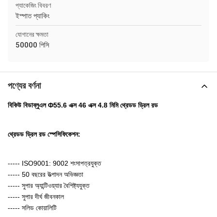
প্যাকেজিং বিবরণ
ইস্পাত প্যাকিং
যোগানের ক্ষমতা
50000 পিসি
পণ্যের বর্ণনা
বিকিউ বিডাব্লুএল Φ55.6 এক্স 46 এক্স 4.8 মিমি থ্রেডড ড্রিল রড
থ্রেডড ড্রিল রড স্পেসিফিকেশন:
----- ISO9001: 9002 শংসাপত্রযুক্ত
----- 50 বছরের উত্পাদন অভিজ্ঞতা
----- সুপার অ্যান্টিওয়্যার বৈশিষ্ট্যযুক্ত
----- সুপার দীর্ঘ জীবনকাল
----- সলিড কোয়ালিটি