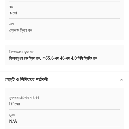
রঙ:
কালো
নাম:
থ্রেডড ড্রিল রড
বিশেষভাবে তুলে ধরা:
,
বিডাব্লুএল রক ড্রিল রড
Φ55.6 এক্স 46 এক্স 4.8 মিমি ড্রিলিং রড
পেমেন্ট ও শিপিংয়ের শর্তাবলী
ন্যূনতম চাহিদার পরিমাণ
বিনিমেয়
মূল্য
N/A