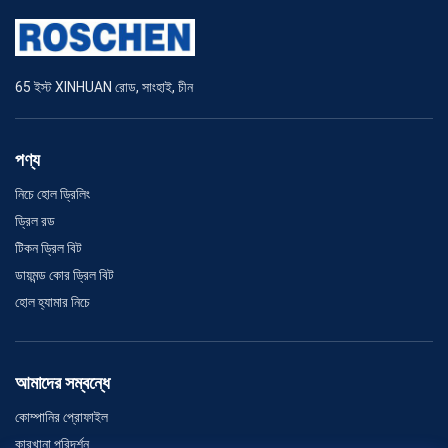
65 ইস্ট XINHUAN রোড, সাংহাই, চীন
পণ্য
নিচে হোল ড্রিলিং
ড্রিল রড
টিকন ড্রিল বিট
ডায়মন্ড কোর ড্রিল বিট
হোল হ্যামার নিচে
আমাদের সম্বন্ধে
কোম্পানির প্রোফাইল
কারখানা পরিদর্শন