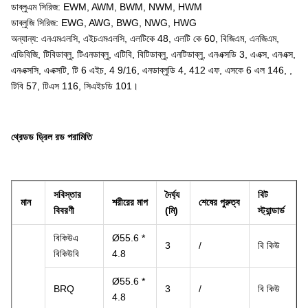
ডাব্লুএম সিরিজ: EWM, AWM, BWM, NWM, HWM
ডাব্লুজি সিরিজ: EWG, AWG, BWG, NWG, HWG
অন্যান্য: এনএমএলসি, এইচএমএলসি, এলটিকে 48, এলটি কে 60, বিজিএম, এনজিএম,
এডিবিজি, টিবিডাব্লু, টিএনডাব্লু, এটিবি, বিটিডাব্লু, এনটিডাব্লু, এনএক্সডি 3, এএক্স, এনএক্স,
এনএক্সসি, এএক্সটি, টি 6 এইচ, 4 9/16, এনডাব্লুডি 4, 412 এফ, এসকে 6 এল 146, ,
টিবি 57, টিএস 116, সিএইচডি 101।
থ্রেডড ড্রিল রড পরামিতি
সবিস্তার
দৈর্ঘ্য
বিট
মান
শরীরের মাপ
শেষের পুরুত্ব
বিবরণী
(মি)
স্ট্যান্ডার্ড
বিকিউএ
Ø55.6 *
3
/
বি কিউ
বিকিউবি
4.8
Ø55.6 *
BRQ
3
/
বি কিউ
4.8