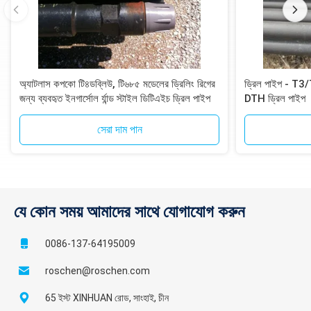
অ্যাটলাস কপকো টি৪ডব্লিউ, টি৬৮৫ মডেলের ড্রিলিং রিগের
ড্রিল পাইপ - T
জন্য ব্যবহৃত ইনগার্সোল র্যান্ড স্টাইল ডিটিএইচ ড্রিল পাইপ
DTH ড্রিল পাইপ
সেরা দাম পান
যে কোন সময় আমাদের সাথে যোগাযোগ করুন
0086-137-64195009
roschen@roschen.com
65 ইস্ট XINHUAN রোড, সাংহাই, চীন