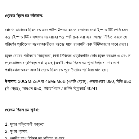
থ্রেডড ড্রিল রড কাঁচামাল:
রোশেন আমাদের ড্রিল রড এবং পাইপ উত্পাদন করতে বাজারের সেরা ইস্পাত টিউবগুলি চয়ন
করে।ইস্পাত টিউব সংস্থায় সরবরাহের পরে স্পট চেক করা হবে।আমরা নিশ্চিত করবো যে
পরিদর্শন প্রতিবেদন সরবরাহকারীদের গঠনের সাথে রচনাগুলি এবং নির্দিষ্টকরণের সাথে মেলে।
ড্রিল বোরের গভীরতার ভিত্তিতে, কিউ সিরিজের ওয়্যারলাইন কোর ড্রিল রডগুলি এ এবং বি
গ্রেডগুলিতে শ্রেণিবদ্ধ করা হয়েছে।একটি গ্রেড ড্রিল রড পুরো দৈর্ঘ্য বা শেষ তাপ
প্রক্রিয়াজাতকরণ এবং বি গ্রেড ড্রিল রড পুরো দৈর্ঘ্যের প্রক্রিয়াজাত হয়।
উপাদান:
30CrMnSiA বা 45MnMoB (একটি গ্রেড), এক্সজেওয়াই 850, বিজি 850
(বি গ্রেড), আরএস 950, ইউরোপিয়ান / মার্কিন স্ট্যান্ডার্ড 40/41
থ্রেডড ড্রিল রড সুবিধা:
1. সুপার শক্তিশালী শক্ততা;
2. সুপার প্রসার;
3. প্রাচীর তাপ চিকিত্সা নল শরীরের মাধ্যমে;