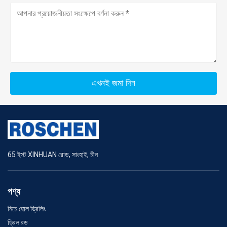
এখনই জমা দিন
65 ইস্ট XINHUAN রোড, সাংহাই, চীন
পণ্য
নিচে হোল ড্রিলিং
ড্রিল রড