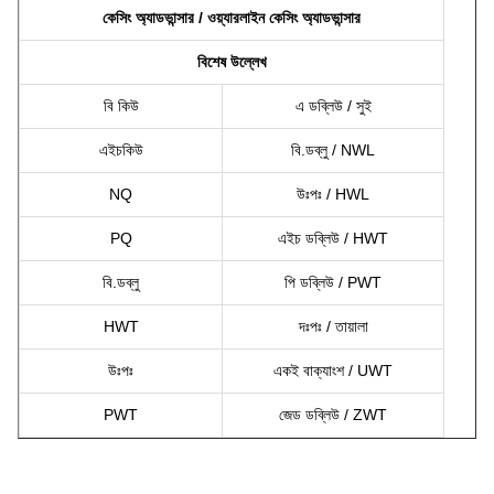
কেসিং অ্যাডভান্সার / ওয়্যারলাইন কেসিং অ্যাডভান্সার
বিশেষ উল্লেখ
বি কিউ
এ ডব্লিউ / সুই
এইচকিউ
বি.ডব্লু / NWL
NQ
উঃপঃ / HWL
PQ
এইচ ডব্লিউ / HWT
বি.ডব্লু
পি ডব্লিউ / PWT
HWT
দঃপঃ / তায়ালা
উঃপঃ
একই বাক্যাংশ / UWT
PWT
জেড ডব্লিউ / ZWT