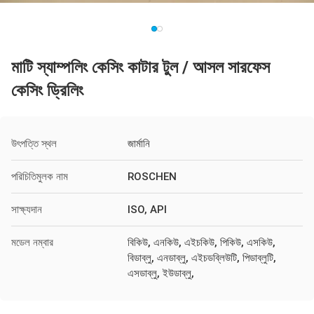
মাটি স্যাম্পলিং কেসিং কাটার টুল / আসল সারফেস
কেসিং ড্রিলিং
উৎপত্তি স্থল
জার্মানি
পরিচিতিমুলক নাম
ROSCHEN
সাক্ষ্যদান
ISO, API
মডেল নম্বার
বিকিউ, এনকিউ, এইচকিউ, পিকিউ, এসকিউ,
বিডাব্লু, এনডাব্লু, এইচডব্লিউটি, পিডাব্লুটি,
এসডাব্লু, ইউডাব্লু,