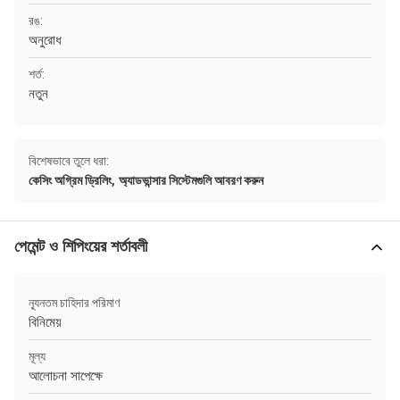
রঙ:
অনুরোধ
শর্ত:
নতুন
বিশেষভাবে তুলে ধরা:
,
কেসিং অগ্রিম ড্রিলিং
অ্যাডভান্সার সিস্টেমগুলি আবরণ করুন
পেমেন্ট ও শিপিংয়ের শর্তাবলী
ন্যূনতম চাহিদার পরিমাণ
বিনিমেয়
মূল্য
আলোচনা সাপেক্ষে