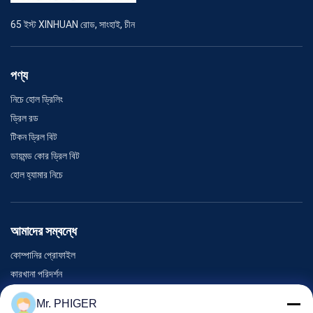
65 ইস্ট XINHUAN রোড, সাংহাই, চীন
পণ্য
নিচে হোল ড্রিলিং
ড্রিল রড
টিকন ড্রিল বিট
ডায়মন্ড কোর ড্রিল বিট
হোল হ্যামার নিচে
আমাদের সম্বন্ধে
কোম্পানির প্রোফাইল
কারখানা পরিদর্শন
গুণমান নিয়ন্ত্রণ
Mr. PHIGER
সাইট ম্যাপ