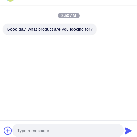
আমাদের সাথে যোগাযোগ
2:58 AM
Good day, what product are you looking for?
ঘটনা
মামলা
খবর
আমাদের সাথে যোগাযোগ
টেলিফোন:
0086-137-64195009
গোপনীয়তা নীতি
| চীন ভালো মানের নিচে হোল ড্রিলিং সরবরাহকারী। কপিরাইট © 2015-2026
ROSCHEN GROUP . সব অধিকার সংরক্ষিত.