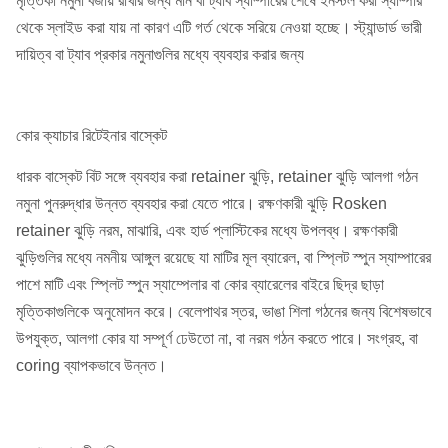
মৃত্তিকা নমুনা বজায় রাখার জন্য মান বা ট্যাব স্যাম্পারের শেষে ইনস্টল করা স্যাম্পার
থেকে স্লাইড করা যায় না কারণ এটি গর্ত থেকে সরিয়ে নেওয়া হচ্ছে।
স্ট্যান্ডার্ড ভারী
দায়িত্ব বা ট্যাব প্রকার নমুনাগুলির মধ্যে ব্যবহার করার জন্য
কোর ক্যাচার রিটেইনার বাস্কেট
ধারক বাস্কেট বিট সঙ্গে ব্যবহার করা retainer ঝুড়ি, retainer ঝুড়ি আলগা গঠন
নমুনা পুনরুদ্ধার উন্নত ব্যবহার করা যেতে পারে।
রক্ষণকারী ঝুড়ি Rosken
retainer ঝুড়ি নরম, মাঝারি, এবং হার্ড প্লাস্টিকের মধ্যে উপলব্ধ।
রক্ষণকারী
ঝুড়িগুলির মধ্যে নমনীয় আঙ্গুল রয়েছে যা মাটির মূল ব্যারেল, বা স্প্লিট স্পুন স্যাম্পারের
পাশে মাটি এবং স্প্লিট স্পুন স্যাম্পেলার বা কোর ব্যারেলের বাইরে ছিদ্র ছাড়া
মৃত্তিকাগুলিকে অনুমোদন করে।
বেলেপাথর স্তর, ভাঙা শিলা গঠনের জন্য বিশেষভাবে
উপযুক্ত, আলগা কোর যা সম্পূর্ণ ঢেউতো না, বা নরম গঠন করতে পারে।
সংগ্রহ, বা
coring ব্যাপকভাবে উন্নত।