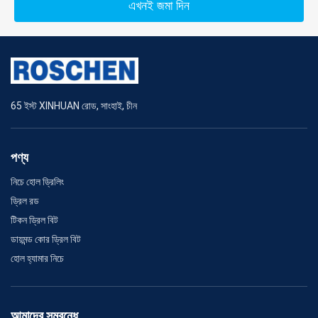
এখনই জমা দিন
65 ইস্ট XINHUAN রোড, সাংহাই, চীন
পণ্য
নিচে হোল ড্রিলিং
ড্রিল রড
টিকন ড্রিল বিট
ডায়মন্ড কোর ড্রিল বিট
হোল হ্যামার নিচে
আমাদের সম্বন্ধে