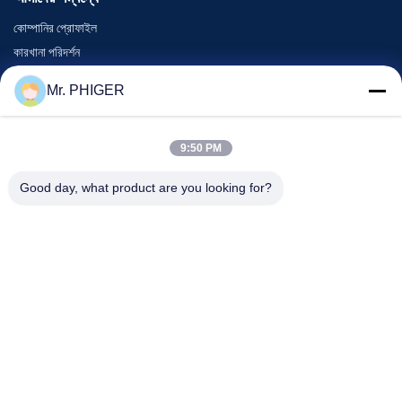
কোম্পানির প্রোফাইল
কারখানা পরিদর্শন
গুণমান নিয়ন্ত্রণ
Mr. PHIGER
সাইট ম্যাপ
আমাদের সাথে যোগাযোগ
9:50 PM
Good day, what product are you looking for?
ঘটনা
মামলা
খবর
আমাদের সাথে যোগাযোগ
টেলিফোন:
0086-137-64195009