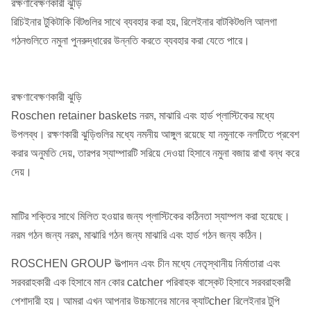
রক্ষণাবেক্ষণকারী ঝুড়ি
রিচিইনার টুকিটাকি বিটগুলির সাথে ব্যবহার করা হয়, রিলেইনার বাটকিটগুলি আলগা
গঠনগুলিতে নমুনা পুনরুদ্ধারের উন্নতি করতে ব্যবহার করা যেতে পারে।
রক্ষণাবেক্ষণকারী ঝুড়ি
Roschen retainer baskets নরম, মাঝারি এবং হার্ড প্লাস্টিকের মধ্যে
উপলব্ধ।
রক্ষণকারী ঝুড়িগুলির মধ্যে নমনীয় আঙ্গুল রয়েছে যা নমুনাকে নলটিতে প্রবেশ
করার অনুমতি দেয়, তারপর স্যাম্পারটি সরিয়ে দেওয়া হিসাবে নমুনা বজায় রাখা বন্ধ করে
দেয়।
মাটির শক্তির সাথে মিলিত হওয়ার জন্য প্লাস্টিকের কঠিনতা স্যাম্পল করা হয়েছে।
নরম গঠন জন্য নরম, মাঝারি গঠন জন্য মাঝারি এবং হার্ড গঠন জন্য কঠিন।
ROSCHEN GROUP উত্পাদন এবং চীন মধ্যে নেতৃস্থানীয় নির্মাতারা এবং
সরবরাহকারী এক হিসাবে মান কোর catcher পরিবাহক বাস্কেট হিসাবে সরবরাহকারী
পেশাদারী হয়।
আমরা এখন আপনার উচ্চমানের মানের ক্যাটcher রিলেইনার টুপি