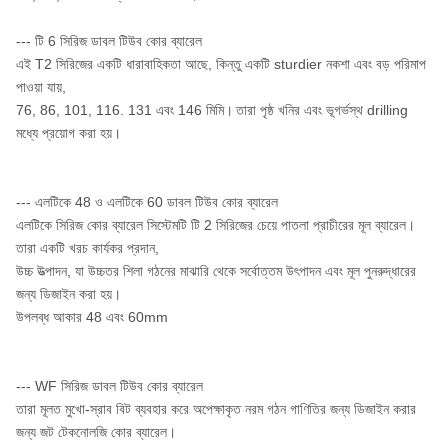
--- টি 6 সিরিজ ডাবল টিউব কোর ব্যারেল
এই T2 সিরিজের একটি ধারাবাহিকতা আছে, কিন্তু একটি sturdier নকশা এবং বড় পরিমাপ
পাওয়া যায়,
76, 86, 101, 116. 131 এবং 146 মিমি।
তারা পৃষ্ঠ খনির এবং ভূগর্ভস্থ drilling
মধ্যে প্রয়োগ করা হয়।
--- এলটিকে 48 ও এলটিকে 60 ডাবল টিউব কোর ব্যারেল
এলটিকে সিরিজ কোর ব্যারেল সিস্টেমটি টি 2 সিরিজের চেয়ে পাতলা প্রাচীরের মূল ব্যারেল।
তারা একটি খরচ কার্যকর প্রদান,
উচ্চ উত্পাদন, যা উচ্চতর শিলা গঠনের মাঝারি থেকে সর্বোত্তম উৎপাদন এবং মূল পুনরুদ্ধারের
জন্য ডিজাইন করা হয়।
উপলব্ধ আকার 48 এবং 60mm
--- WF সিরিজ ডাবল টিউব কোর ব্যারেল
তারা মূলত মুখো-স্রাব বিট ব্যবহার করে অপেক্ষাকৃত নরম গঠন গাণিতির জন্য ডিজাইন করার
জন্য জট টেকনোলজি কোর ব্যারেল।