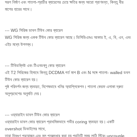
সরল নির্মাণ এবং পাতলা-প্রাচীর ব্যারেলের চেয়ে ক্ষতির জন্য আরো প্রাণবন্ত, কিন্তু ধীর
মাপের হারের সাথে।
--- WG সিরিজ ডাবল টিউব কোর ব্যারেল
WG সিরিজ জন্য একক টিউব কোর ব্যারেল আছে।
ডিসিডিএমএ আকার ই, এ, বি, এন, এবং
এইচ মধ্যে উপলব্ধ।
--- টিবিডব্লিউ এবং টিএনডব্লু কোর ব্যারেল
এই T2 সিরিজের হিসাবে কিন্তু DCDMA গর্ত মাপ B এবং N সঙ্গে পাতলা- walled ডবল
টিউব কোর ব্যারেল হয়।
পৃষ্ঠ পরিদর্শন জন্য ব্যবহৃত, বিশেষভাবে খনির অ্যাপ্লিকেশন।
পাতলা কেরফ এলাকা দ্রুত
অনুপ্রবেশের অনুমতি দেয়।
--- ওয়্যারাইন ডাবল টিউব কোর ব্যারেল
ওয়্যারাইন ডাবল কোর ব্যারেল প্রাথমিকভাবে গভীর coring ব্যবহৃত হয়।
একটি
overshot ডিভাইসের সাথে,
তারা দ্বিগুণ প্রয়োজন এবং মূল পুনরুদ্ধার করা হয় প্রতিটি সময় লাঠি স্ট্রিং uncouple