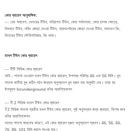
কোর ব্যারেল আনুষাঙ্গিক:
--- হেড সমাবেশ, ভেতরের টিউব, বহিরাগত টিউব, কোর গর্ভাবস্থা, কোর চালক ক্ষেত্রে,
বিভক্ত টিউব, লকিং জোড়া দেওয়া টিউব, অ্যাডাপ্টারের জোড়া দেওয়া টিউব, অবতরণ রিং,
ভিতরের টিউব স্টেবিলাইজার, রিং থামা।
ডাবল টিউব কোর ব্যারেল
--- টিটি সিরিজ কোর ব্যারেল
অতি - পাতলা দেওয়াল ডবল টিউব কোর ব্যারেল, উপলব্ধ পরিধির 46 এবং 56 মিমি।
খুব
পাতলা কাটিয়া মুখ কঠিন গঠন মাধ্যমে অনুপ্রবেশ খুব দ্রুত হার অনুমতি দেয়।
তারা হয়
উপযুক্ত forunderground খনির অ্যাপ্লিকেশন
--- টি 2 সিরিজ ডাবল টিউব কোর ব্যারেল
T2 সিরিজ পাতলা প্রাচীর ডবল টিউব কোর ব্যারেল, পৃষ্ঠ অনুসন্ধান জন্য ব্যবহৃত, বিশেষ করে
খনির অ্যাপ্লিকেশন
তাদের পাতলা কারফের কারণে, এই কোর ব্যারেল দ্রুত অনুপ্রবেশ প্রদান।
46, 56, 66,
76, 86, 101 মিমি ব্যাসে পাওয়া যায়।