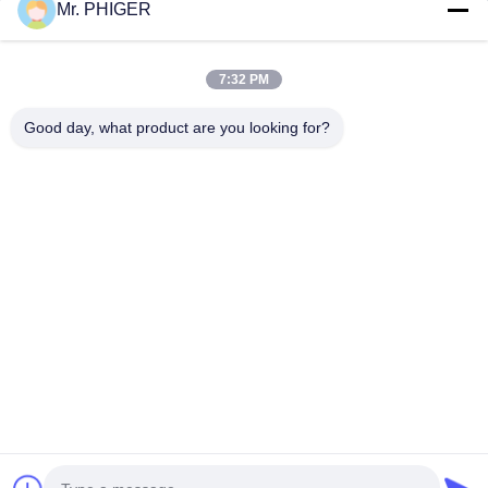
Mr. PHIGER
সাইট ম্যাপ
আমাদের সাথে যোগাযোগ
7:32 PM
Good day, what product are you looking for?
ঘটনা
মামলা
খবর
আমাদের সাথে যোগাযোগ
টেলিফোন:
0086-137-64195009
গোপনীয়তা নীতি
| চীন ভালো মানের নিচে হোল ড্রিলিং সরবরাহকারী। কপিরাইট © 2015-2026
ROSCHEN GROUP . সব অধিকার সংরক্ষিত.