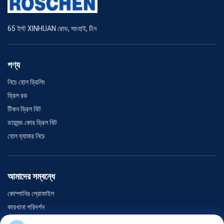
65 ইস্ট XINHUAN রোড, সাংহাই, চীন
পণ্য
নিচে হোল ড্রিলিং
ড্রিল রড
টিকন ড্রিল বিট
ডায়মন্ড কোর ড্রিল বিট
হোল হ্যামার নিচে
আমাদের সম্বন্ধে
কোম্পানির প্রোফাইল
কারখানা পরিদর্শন
গুণমান নিয়ন্ত্রণ