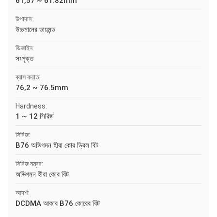
61,57 ~ 61.82mm
উপাদান:
উচ্চমানের ডায়মন্ড
ডিজাইন:
সংপৃক্ত
ব্যাস করাত:
76,2 ~ 76.5mm
Hardness:
1 ~ 12 সিরিজ
সিরিজ:
B76 অভিগমন হীরা কোর ড্রিল বিট
সিরিজ নম্বর:
অভিগমন হীরা কোর বিট
আদর্শ:
DCDMA আকার B76 কোরের বিট