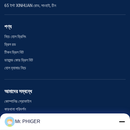
65 ইস্ট XINHUAN রোড, সাংহাই, চীন
পণ্য
নিচে হোল ড্রিলিং
ড্রিল রড
টিকন ড্রিল বিট
ডায়মন্ড কোর ড্রিল বিট
হোল হ্যামার নিচে
আমাদের সম্বন্ধে
কোম্পানির প্রোফাইল
কারখানা পরিদর্শন
গুণমান নিয়ন্ত্রণ
Mr. PHIGER
সাইট ম্যাপ