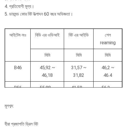
4. প্রতিযোগী মূল্য।
5. ডায়মন্ড কোর বিট উত্পাদন 60 বছর অভিজ্ঞতা।
আইটেম নংঃ
বিডি এর ওডিআই
বিট এর আইডি
শেল
reaming
মিমি
মিমি
মিমি
B46
45,92 ~
31,57 ~
46,2 ~
46,18
31,82
46.4
B56
55,88 ~
41,58 ~
56.2 ~
56,13
41,83
56.4
মূলশব্দ:
B66
65,87 ~
51,56 ~
66,14 ~
66,12
51,81
66,4
হীরা প্রজাপতি ড্রিল বিট