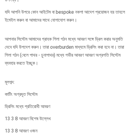
6,625 "
6.000 "
7,800 "
দ্রষ্টব্য।
যদি আপনি উপরে কোন আইটেম বা bespoke নকশা আদেশ প্রয়োজন হয় তাহলে
ইমেইল করুন বা আমাদের সাথে যোগাযোগ করুন।
8 "বিশেষ
8,625 "
8.000 "
8,800 "
দ্রষ্টব্য।
আপনার সিস্টেম আমাদের গ্রাহক শিলা গঠন মধ্যে আবরণ সঙ্গে ড্রিল করার অনুমতি
10 "বিশেষ
10,750
10.000
11,93 "
দেবে যদি উপদেশ করুন।
তারা overburden মাধ্যমে ড্রিলিং করা হবে না।
তারা
দ্রষ্টব্য।
"
"
শিলা গঠন (বেলে পাথর - চুনাপাথর) মধ্যে গভীর আবরণ আবরণ অগ্রগতি সিস্টেম
ব্যবহার করতে ইচ্ছুক।
মূলশব্দ:
কাটিং অগ্রদূত সিস্টেম
ড্রিলিং মধ্যে প্রতিরোধী আবরণ
13 3 8 আবরণ বিশেষ উল্লেখ
13 3 8 আবরণ ওজন