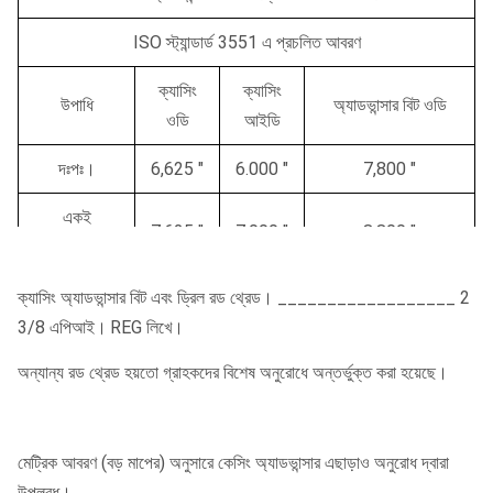
ISO স্ট্যান্ডার্ড 3551 এ প্রচলিত আবরণ
ক্যাসিং
ক্যাসিং
উপাধি
অ্যাডভান্সার বিট ওডি
ওডি
আইডি
দঃপঃ।
6,625 "
6.000 "
7,800 "
একই
7,625 "
7.000 "
8,800 "
বাক্যাংশ।
জেড ডব্লিউ।
8,625 "
8.000 "
9,800 "
ক্যাসিং অ্যাডভান্সার বিট এবং ড্রিল রড থ্রেড। __________________ 2
3/8 এপিআই।
REG লিখে।
ওয়াটারওয়েল বিএস 879 (ফ্লাশ বাট জয়েন্টস) কে আসছে
অন্যান্য রড থ্রেড হয়তো গ্রাহকদের বিশেষ অনুরোধে অন্তর্ভুক্ত করা হয়েছে।
ক্যাসিং
ক্যাসিং
উপাধি
অ্যাডভান্সার বিট ওডি
ওডি
আইডি
মেট্রিক আবরণ (বড় মাপের) অনুসারে কেসিং অ্যাডভান্সার এছাড়াও অনুরোধ দ্বারা
6 "বিশেষ
উপলব্ধ।