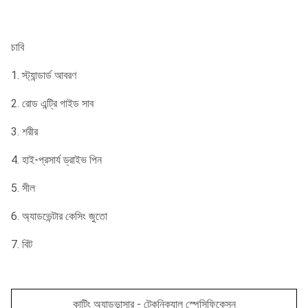
চাবি
1. স্ট্যান্ডার্ড আবরণ
2. রোড এন্ট্রি গাইড সাব
3. শরীর
4. হাই-প্রসার্য ড্রাইভ পিন
5. সীল
6. অ্যাডভেন্টার কেসিং জুতো
7. বিট
কাটিং অ্যাডভান্সার - টেকনিক্যাল স্পেসিফিকেসন