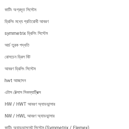
কাটিং অগ্রদূত সিস্টেম
ড্রিলিং মধ্যে প্রতিরোধী আবরণ
symmetrix ড্রিলিং সিস্টেম
আর্চ তুরক পদ্ধতি
রোসচেন ড্রিল বিট
আবরণ ড্রিলিং সিস্টেম
hwt আচ্ছাদন
এটাস টেক্সাস সিকম্যাট্রিক্স
HW / HWT আবরণ অ্যাডভান্সার
NW / HWL আবরণ অ্যাডভান্সার
কাটিং অ্যাডভান্সমেন্ট সিস্টেম (Symmetrix / Elemex)