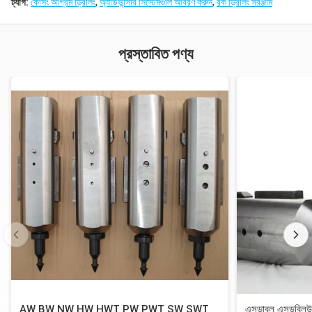
ট্যাগ:
কেসিং অগ্রিম ড্রিলিং
,
অ্যাডভান্সার সিস্টেমগুলি আবরণ করুন
,
রক ড্রিলিং সরঞ্জাম
প্রস্তাবিত পণ্য
AW BW NW HW HWT PW PWT SW SWT
এসডাব্লু এসডব্লিউট