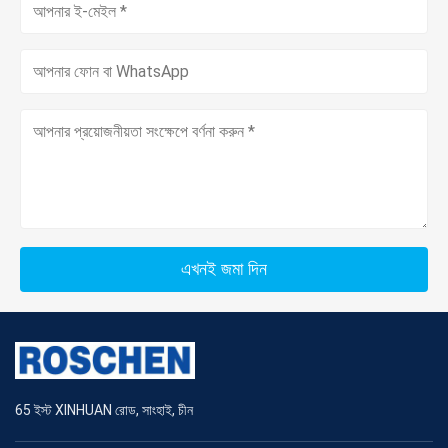
এখনই জমা দিন
65 ইস্ট XINHUAN রোড, সাংহাই, চীন