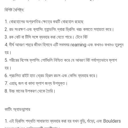
বিশিষ্ট বৈশিষ্ট্য:
1. বোরহোলের অগ্রগতির ক্ষেত্রে কয়টি বোরহোল রয়েছে
2. রড সংরক্ষণ এবং ক্যাসিং হ্যান্ডলিং দ্বারা ড্রিলিং খরচ কমাতে সহায়তা করে।
3. রক বোট বা টিসি সঙ্গে ব্যবহার করা যেতে পারে।
টেনে বিট
4. দীর্ঘ আবরণ শহুরে জীবন হিসাবে এটি সবসময় reaming এবং কখনও কখনও তুরপুন
হয়।
5. শরীরের বিশেষ ফ্লাশিং পোর্টগুলি নিশ্চিত করে যে আবরণ বিট পর্যাপ্তভাবে ফ্লাশ
হয়।
6. প্রচলিত রাইট হাত থ্রেড ড্রিল রডস এবং কেসিং ব্যবহার করে।
7. এয়ার, জল বা কাদা ফ্লাশ জন্য উপযুক্ত।
8. উচ্চ মানের উপকরণ থেকে তৈরি।
কাটিং অ্যাডভান্সার
1. এই ড্রিলিং পদ্ধতি সাধারণত ব্যবহার করা হয় যখন নুড়ি, গুঁড়ো, এবং Boulders