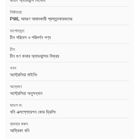
কাটিং অ্যাডভান্স সিস্টেম
নির্মাতারা:
PWL আবরণ আবাদকারী প্রস্তুতকারকদের
বংশোদ্ভূত:
চীন পরিবেশ ও পরিদর্শন পণ্য
চীন:
চীন গুণ কভার অ্যাডভান্সড বিক্রয়
খনন:
অস্ট্রেলিয়া মাইনিং
অন্বেষণ:
অস্ট্রেলিয়া অনুসন্ধান
মডেল নং:
খনি এক্সপ্লোরেশন কোর ড্রিলিং
ব্যবহার করুন:
আফ্রিকা খনি