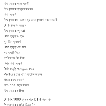
ডিথ হ্যামার সরবরাহকারী
ডিথ হ্যামার ম্যানুফ্যাকচারার
ডিথ হ্যামার্স
ডিথ হ্যামারস - ডাউন-দ্য-হোল হ্যামার্স সরবরাহকারী
DTH ড্রিলিং সরঞ্জাম
ডিথ হ্যামার প্রোডাক্ট
Dth হাতুড়ি 6 ইঞ্চি
পুমা ডিথ হ্যামার্স
Dth হাতুড়ি এবং বিট
গর্ত হাতুড়ি নিচে
গর্ত হ্যামার বিট নিচে
মিশন ডিথ হ্যামার্স
Dth হাতুড়ি প্রস্তুতকারকের
Perfuratriz dth হাতুড়ি সরঞ্জাম
র্যামমোর ডথ হ্যামার্স
নিচে- the- ছিদ্র ড্রিল
ডিথ হ্যামার কারিগর
DTHR 1000 ঘূর্ণমান সাথে DTH ড্রিল রিগ
পিকআপ ট্রাক মাউন্ট ড্রিল রিগ