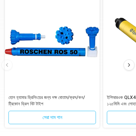
হোল হ্যামার ড্রিলিংয়ের জন্য দক্ষ বোতাম/ক্রস/কন/
ইপিআরওক QLX40 DT
ট্রিকোন ড্রিল বিট টাইপ
১২৫মিমি এবং লোহা
১২-স্প্লাইন শ্যাঙ্
সেরা দাম পান