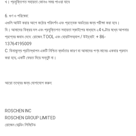
খ। প্রযুক্তিগত সহায়তা কোনও সময় পাওয়া যাবে
6. গুণ ও পরিষেবা:
এগুলি আউট করার আগে কঠোর পরিদর্শন এবং প্রত্যেক অর্ডারের জন্য পরীক্ষা করা হবে।
বি। আমাদের বিক্রয় দল এবং প্রযুক্তিগত সহায়তা স্কাইপের মাধ্যমে ২4 ঘণ্টার মধ্যে আপনার
প্রশ্নের জবাব দেবে: রোজেন.TOOL এবং হোয়াটসঅ্যাপ / উইচ্যাট: + 86-
13764195009
C. বিনামূল্যে প্রতিস্থাপন একটি নিশ্চিত ব্যর্থতার কারণ বা আমাদের পণ্য মানের একবার প্রদান
করা হবে; একটি ফেরত দিয়ে সন্তুষ্ট না।
আরো তথ্যের জন্য যোগাযোগ করুন:
ROSCHEN INC
ROSCHEN GROUP LIMITED
রোজেন হোল্ডিং লিমিটেড