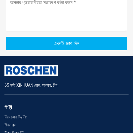
এখনই জমা দিন
65 ইস্ট XINHUAN রোড, সাংহাই, চীন
পণ্য
নিচে হোল ড্রিলিং
ড্রিল রড
টিকন ড্রিল বিট