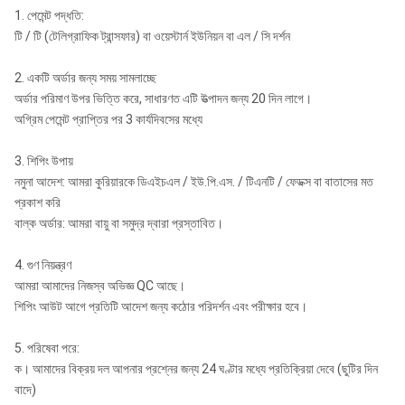
1. পেমেন্ট পদ্ধতি:
টি / টি (টেলিগ্রাফিক ট্রান্সফার) বা ওয়েস্টার্ন ইউনিয়ন বা এল / সি দর্শন
2. একটি অর্ডার জন্য সময় সামলাচ্ছে
অর্ডার পরিমাণ উপর ভিত্তি করে, সাধারণত এটি উত্পাদন জন্য 20 দিন লাগে।
অগ্রিম পেমেন্ট প্রাপ্তির পর 3 কার্যদিবসের মধ্যে
3. শিপিং উপায়
নমুনা আদেশ: আমরা কুরিয়ারকে ডিএইচএল / ইউ.পি.এস. / টিএনটি / ফেডক্স বা বাতাসের মত
প্রকাশ করি
বাল্ক অর্ডার: আমরা বায়ু বা সমুদ্র দ্বারা প্রস্তাবিত।
4. গুণ নিয়ন্ত্রণ
আমরা আমাদের নিজস্ব অভিজ্ঞ QC আছে।
শিপিং আউট আগে প্রতিটি আদেশ জন্য কঠোর পরিদর্শন এবং পরীক্ষার হবে।
5. পরিষেবা পরে:
ক। আমাদের বিক্রয় দল আপনার প্রশ্নের জন্য 24 ঘণ্টার মধ্যে প্রতিক্রিয়া দেবে (ছুটির দিন
বাদে)