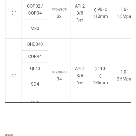
COP32 /
API 2
আরএসএস
¢ 90- ¢
1.0-
3 "
COP34
3/8
32
110mm
1.5Mpa
"রেগ
M30
DHD340
COP44
QL40
API 2
¢ 110-
আরএসএস
1.0-
4 "
3/8
¢
34
2.5Mpa
"রেগ
135mm
SD4
M40
DHD350
API 2
COP54
মূলশব্দ: