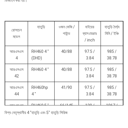
ডিজাইন করা হয়।
হাতুড়ি
ওজন কেজি /
বাইরের
হাতুড়ি দৈর্ঘ্য
রোসচেন
পাউন্ড
ব্যাস mm
মিমি / ইঞ্চি
মডেল
/ inch
আরএসএস
RH460 4 "
40/88
97.5 /
985 /
4
(DHD)
3.84
38.78
আরএসএস
RH460 4 "
40/88
97.5 /
985 /
42
3.84
38.78
আরএসএস
RH460hp
41/90
97.5 /
985 /
44
4 "
3.84
38.78
আরএসএস
RH460 5 "
66/145
120 /
1067 /
50
4.72
42.01
বিশ্ব নেতৃস্থানীয় 4 "হাতুড়ি এবং 5" হাতুড়ি সিরিজ
RH460g 5
76/167
1২6 /
1067 /
রোজ 52