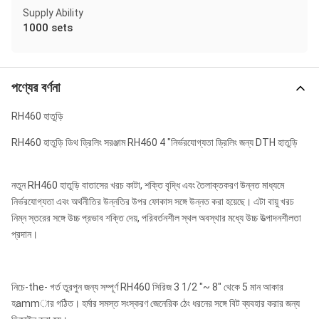
Supply Ability
1000 sets
পণ্যের বর্ণনা
RH460 হাতুড়ি
RH460 হাতুড়ি ডিথ ড্রিলিং সরঞ্জাম RH460 4 "নির্ভরযোগ্যতা ড্রিলিং জন্য DTH হাতুড়ি
নতুন RH460 হাতুড়ি বাতাসের খরচ কাটা, শক্তি বৃদ্ধি এবং তৈলাক্তকরণ উন্নত মাধ্যমে
নির্ভরযোগ্যতা এবং অর্থনীতির উন্নতির উপর ফোকাস সঙ্গে উন্নত করা হয়েছে। এটা বায়ু খরচ
নিম্ন স্তরের সঙ্গে উচ্চ প্রভাব শক্তি দেয়, পরিবর্তনশীল স্থল অবস্থার মধ্যে উচ্চ উত্পাদনশীলতা
প্রদান।
নিচে-the- গর্ত তুরপুন জন্য সম্পূর্ণ RH460 সিরিজ 3 1/2 "~ 8" থেকে 5 মান আকার
হammার গঠিত। হর্মার সমস্ত সংস্করণ জেনেরিক ঠেং ধরনের সঙ্গে বিট ব্যবহার করার জন্য