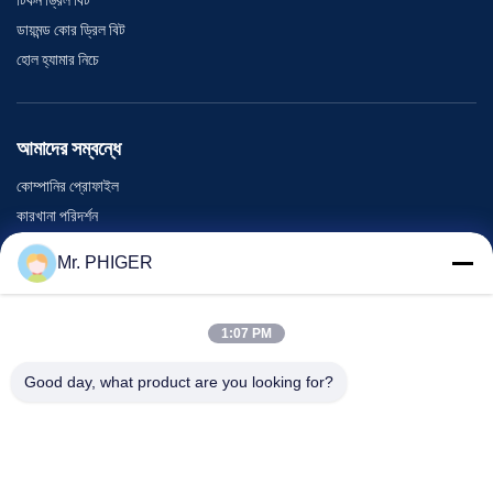
ডায়মন্ড কোর ড্রিল বিট
হোল হ্যামার নিচে
আমাদের সম্বন্ধে
কোম্পানির প্রোফাইল
কারখানা পরিদর্শন
গুণমান নিয়ন্ত্রণ
Mr. PHIGER
সাইট ম্যাপ
আমাদের সাথে যোগাযোগ
1:07 PM
Good day, what product are you looking for?
ঘটনা
মামলা
খবর