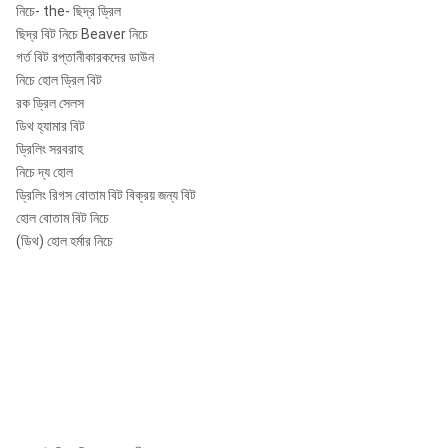
নিচে- the- ছিদ্র ড্রিল
ছিদ্র বিট নিচে Beaver নিচে
গর্ত বিট রপ্তানীকারকদের ডাউন
নিচে হোল ড্রিল বিট
রক ড্রিল সেলস
ডিথ হ্যামার বিট
ড্রিলিং সরবরাহ
নিচে দ্য হোল
ড্রিলিং রিগস বোতাম বিট বিক্রয় জন্য বিট
হোল বোতাম বিট নিচে
(ডিথ) হোল হর্মার নিচে