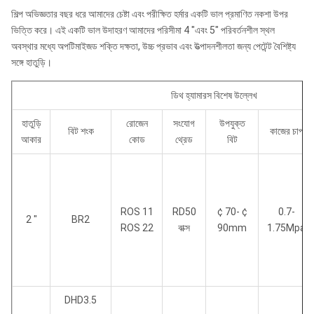
"
4.96
42.01
শিল্প অভিজ্ঞতার বছর ধরে আমাদের চেষ্টা এবং পরীক্ষিত হর্মার একটি ভাল প্রমাণিত নকশা উপর
ভিত্তি করে। এই একটি ভাল উদাহরণ আমাদের পরিসীমা 4 "এবং 5" পরিবর্তনশীল স্থল
RH460hp
76/168
1২6 /
1067 /
রোজ 54
অবস্থার মধ্যে অপটিমাইজড শক্তি দক্ষতা, উচ্চ প্রভাব এবং উত্পাদনশীলতা জন্য পেটেন্ট বৈশিষ্ট্য
5 "
4.96
42.01
সঙ্গে হাতুড়ি।
RH460 6 "
100/220
14২ /
1155 /
ROS 62
5.59
45.47
ডিথ হ্যামারস বিশেষ উল্লেখ
আরএসএস
RH460g 6
117 / ২57
150 /
1155 /
হাতুড়ি
রোজেন
সংযোগ
উপযুক্ত
বিট শংক
কাজের চাপ
64
"
5.91
45.47
আকার
কোড
থ্রেড
বিট
আরএসএস
RH460 8 "
213/469
183 /
14২6 /
82
7.20
56.14
RH460g 8
244/537
194 /
14২6 /
ROS 11
RD50
¢ 70- ¢
0.7-
রোজ 84
2 "
BR2
"
7.64
56.14
ROS 22
বাক্স
90mm
1.75Mpa
DHD3.5