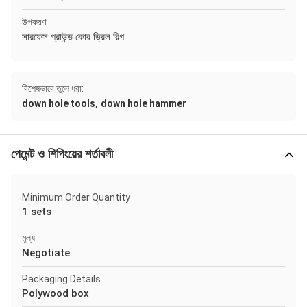
উপকরণ:
সারফেস গ্রাউন্ড কোর ড্রিল রিগ
বিশেষভাবে তুলে ধরা:
,
down hole tools
down hole hammer
পেমেন্ট ও শিপিংয়ের শর্তাবলী
Minimum Order Quantity
1 sets
মূল্য
Negotiate
Packaging Details
Polywood box