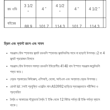
3 1/2
4 1/2
রড ওডি
4 "
4 "
4 1/2 "
"
"
বাইরের
88.9
101.7
114.3
101.7
114.3
1
টিউব
মিমি
মিমি
মিমি
মিমি
মিমি
ওডি
ড্রিল এবং ব্লাস্ট রডস এবং সাবস
আউটার
81.8
94.6
107.2
94.6
107.2
9
সরঞ্জাম যৌথ স্প্যানার ফ্ল্যাট রডগুলি স্প্যানার ফ্ল্যাটগুলির সাথে বা ছাড়াই উপলব্ধ।2 বা 4
টিউব
মিমি
মিমি
মিমি
মিমি
মিমি
ফ্ল্যাট প্রয়োজন হিসাবে
আইডি
সরঞ্জাম যৌথ উপাদান সমস্ত রডগুলি ইউরোপীয় 4140 খাদ ইস্পাত সরঞ্জাম জয়েন্টগুলি
আউটার
শক্ত করে।
5.3
7.1
7.1
টিউব
7.1 মিমি
7.1 মিমি
থ্রেড প্রকারের কিউবেক্স, এপিআই, বেকো, আইএফ এবং অন্যান্য থ্রেড উপলব্ধ।
মিমি
মিমি
মিমি
ডাব্লুটি
রোবট ldালাই প্রযুক্তি ওয়েল্ডিং মান AS3992 ছাড়িয়ে স্বতন্ত্রভাবে পরীক্ষিত ও
প্রত্যয়িত
ইনার
38.1
50.8
63.5
50.8
63.5
5
দৈর্ঘ্য ও আকারের স্ট্যান্ডার্ড দৈর্ঘ্য 1 ইঞ্চি থেকে 12 মিটার পর্যন্ত 8 ইঞ্চি পর্যন্ত ব্যাসে
টিউব
থাকে।
মিমি
মিমি
মিমি
মিমি
মিমি
ওডি