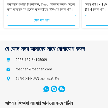
অ্যাটলাস কপকো টি৪ডব্লিউ, টি৬৮৫ মডেলের ড্রিলিং রিগের
ড্রিল পাইপ - T
জন্য ব্যবহৃত ইনগার্সোল র্যান্ড স্টাইল ডিটিএইচ ড্রিল পাইপ
DTH ড্রিল পাইপ
সেরা দাম পান
যে কোন সময় আমাদের সাথে যোগাযোগ করুন
0086-137-64195009
roschen@roschen.com
65 ইস্ট XINHUAN রোড, সাংহাই, চীন
আপনার জিজ্ঞাসা সরাসরি আমাদের কাছে পাঠান