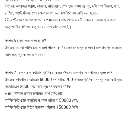
উত্তর: আমাদের ফ্রান্স, কানাডা, থাইল্যান্ড, পোল্যান্ড, মধ্য প্রাচ্য, দক্ষিণ আফ্রিকা, ঘানা, 
রাশিয়া, অস্ট্রেলিয়া, স্পেন এবং আরও অনেকগুলিতে রফতানি করা হয়েছে
ইউরোপীয় দেশ.আমরা আমাদের গ্রাহকদের কাছ থেকে এর উচ্চমানের, ন্যায্য মূল্য এবং 
নেতৃস্থানীয় পরিষেবার তুলনায় ভাল খ্যাতি পেয়েছি।
প্রশ্ন 6।প্যাকেজ সম্পর্কে কি?
উত্তর: আমরা কার্টন বক্স, পাতলা পাতলা কাঠের কেস দিয়ে প্যাক করি।আপনার প্রয়োজনের 
ভিত্তিতে প্যাক করতে পারেন।
প্রশ্ন 7: আপনার কারখানার শ্রমিকরা কতজন?এবং আপনার কোম্পানির স্কেল কি?
উত্তর: কারখানার আয়তন 60000 বর্গমিটার, 700 অভিজ্ঞ শ্রমিক।সমস্ত ধরণের উন্নত 
সরঞ্জামগুলি 2000 সেট মোট প্রসেস করুন।বার্ষিক
৮ 86 মিলিয়ন মার্কিন ডলারের বেশি টার্নওভার 
বার্ষিক ডিটিএইচ হাতুড়ির উত্পাদন পরিমাণ: 50000 সেট,
বার্ষিক ডিটিএইচ বিটের উত্পাদন পরিমাণ: 150000 পিসি,