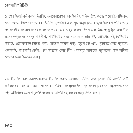
কোম্পানি পরিচিতি
ইনার
32.6
45.3
58
45.3
4
রোশেন জিওটেকনিক্যাল ড্রিলিং, এক্সপ্লোরেশন, রক ড্রিলিং, খনিজ শিল্প, জলের ওয়েল ইন্ডাস্ট্রিজ,
টিউব
58 মিমি
তেল ক্ষেত্র শিল্পে সমস্ত রক ড্রিলিং, ভূগর্ভস্থ এবং পৃষ্ঠ অনুসন্ধানের অ্যাপ্লিকেশনগুলির জন্য
মিমি
মিমি
মিমি
মিমি
আইডি
প্রয়োজনীয় সরঞ্জাম সরবরাহ করতে পারে।এর মধ্যে রয়েছে রিগস এবং উচ্চ প্রযুক্তি এবং উচ্চ
মানের পণ্যগুলির সমস্ত পরিসীমা, আইটিএইচ সরঞ্জাম যেমন বোতাম বিট, ডিটিএইচ বিট, ডিটিএইচ
ইনার
হাতুড়ি, ওয়্যারলাইন সিরিজ পণ্য, মেট্রিক সিরিজ পণ্য, ড্রিল রড এবং প্রচলিত কোর ব্যারেল,
5.5
5.5
5.5
টিউব
5.5 মিমি
5.5 মিমি
ওভারশট, পাশাপাশি কেসিং এবং ডায়মন্ড কোর বিট - সমস্ত আমাদের গ্রাহকের লাভ বাড়িয়ে
মিমি
মিমি
মিমি
ডাব্লুটি
তোলার জন্য ডিজাইন করা।
স্প্যানার
90
90
90
90 মিমি
90 মিমি
ফ্ল্যাট
মিমি
মিমি
মিমি
রক ড্রিলিং এবং এক্সপ্লোরেশন ড্রিলিং শক্ত, ফলাফল-চালিত কাজ।এবং যদি আপনি এটি
সঠিকভাবে করতে চান, আপনার সঠিক সরঞ্জামগুলির প্রয়োজন।রোশেন এক্সপ্লোরেশন
ওজন
75
75
95
75
95
প্রোডাক্টগুলির এমন পণ্যগুলি রয়েছে যা আপনি বহু বছরের জন্য নির্ভর করে।
3.0 মি
কেজি।
কেজি।
কেজি।
কেজি।
কেজি।
ক
ওজন
120
150
168
150
168
6.0 মি
কেজি।
কেজি।
কেজি।
কেজি।
কেজি।
ক
FAQ
: