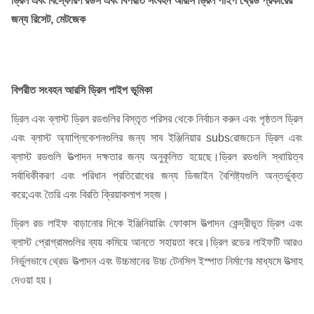
ড্রিল এবং বিস্ফোরণ রডস এবং বিপরীত সংবহন আরসি ড্রিল পাইপ থ্রেড প্রকারের
জন্য রিসেট, মেটজেক
বিপরীত সংবহন আরসি ড্রিল পাইপ
ভূমিকা
ড্রিল এবং ব্লাস্ট ড্রিল রডগুলির বিস্তৃত পরিসর থেকে নির্বাচন করুন এবং পৃষ্ঠতল ড্রিল
এবং ব্লাস্ট অ্যাপ্লিকেশনগুলির জন্য সাব ইঞ্জিনিয়ার subsরোজচেন ড্রিল এবং
ব্লাস্ট রডগুলি উত্পাদন দক্ষতার জন্য অনুকূলিত হয়েছে।ড্রিল রডগুলি স্থায়িত্ব
সর্বাধিকীকরণ এবং পরিধান প্রতিরোধের জন্য ডিজাইন বৈশিষ্ট্যগুলি অন্তর্ভুক্ত
করে;এবং তৈরি এবং বিরতি ক্রিয়াকলাপ সহজ।
ড্রিল রড লাইফ বাড়ানোর দিকে ইঞ্জিনিয়ারিং ফোকাস উত্পাদন কেন্দ্রীভূত ড্রিল এবং
ব্লাস্ট প্রোগ্রামগুলির ব্যয় কমিয়ে আনতে সহায়তা করে।ড্রিল রডের লাইফটি আরও
নির্ভুলভাবে থ্রেড উত্পাদন এবং উচ্চমানের উচ্চ টেনসিল ইস্পাত নির্মাণের মাধ্যমে উত্সাহ
দেওয়া হয়।