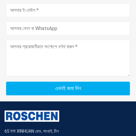
এখনই জমা দিন
65 ইস্ট XINHUAN রোড, সাংহাই, চীন