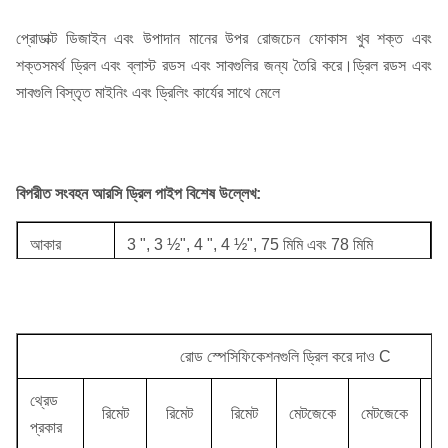
প্রোডাক্ট ডিজাইন এবং উপাদান মানের উপর রোজচেন ফোকাস খুব শক্ত এবং
শক্তসমর্থ ড্রিল এবং ব্লাস্ট রডস এবং সাবগুলির জন্য তৈরি করে।ড্রিল রডস এবং
সাবগুলি বিস্তৃত মাইনিং এবং ড্রিলিং কার্যের সাথে মেলে
বিপরীত সংবহন আরসি ড্রিল পাইপ বিশেষ উল্লেখ:
আকার
3 ", 3 ½", 4 ", 4 ½", 75 মিমি এবং 78 মিমি
রিমেট, মেটজেক, আরআরই, ওয়েস্ট্রোড, এলডাব্লু, টিএস
থ্রেড প্রকার
এবং অন্যান্য থ্রেড
রোড স্পেসিফিকেশনগুলি ড্রিল করে দাও C
থ্রেড
রিমেট
রিমেট
রিমেট
মেটজেকে
মেটজেকে
ম্যা
প্রকার