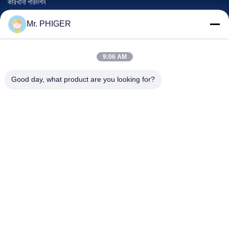
কারখানা পরিদর্শন
গুণমান নিয়ন্ত্রণ
Mr. PHIGER
সাইট ম্যাপ
আমাদের সাথে যোগাযোগ
9:06 AM
Good day, what product are you looking for?
ঘটনা
মামলা
খবর
আমাদের সাথে যোগাযোগ
টেলিফোন:
0086-137-64195009