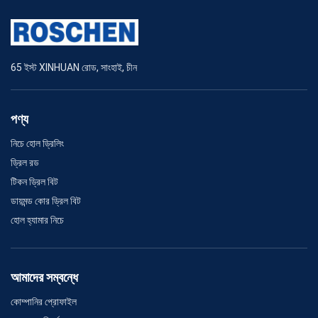
65 ইস্ট XINHUAN রোড, সাংহাই, চীন
পণ্য
নিচে হোল ড্রিলিং
ড্রিল রড
টিকন ড্রিল বিট
ডায়মন্ড কোর ড্রিল বিট
হোল হ্যামার নিচে
আমাদের সম্বন্ধে
কোম্পানির প্রোফাইল